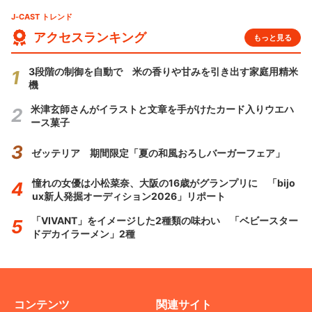
J-CAST トレンド
アクセスランキング
もっと見る
3段階の制御を自動で 米の香りや甘みを引き出す家庭用精米
機
米津玄師さんがイラストと文章を手がけたカード入りウエハ
ース菓子
ゼッテリア 期間限定「夏の和風おろしバーガーフェア」
憧れの女優は小松菜奈、大阪の16歳がグランプリに 「bijo
ux新人発掘オーディション2026」リポート
「VIVANT」をイメージした2種類の味わい 「ベビースター
ドデカイラーメン」2種
コンテンツ
関連サイト