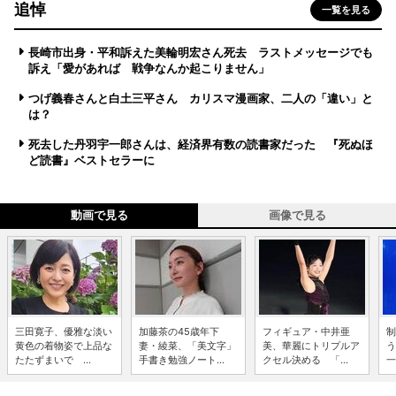
追悼
一覧を見る
長崎市出身・平和訴えた美輪明宏さん死去 ラストメッセージでも
訴え「愛があれば 戦争なんか起こりません」
つげ義春さんと白土三平さん カリスマ漫画家、二人の「違い」と
は？
死去した丹羽宇一郎さんは、経済界有数の読書家だった 『死ぬほ
ど読書』ベストセラーに
動画で見る
画像で見る
三田寛子、優雅な淡い
加藤茶の45歳年下
フィギュア・中井亜
制
黄色の着物姿で上品な
妻・綾菜、「美文字」
美、華麗にトリプルア
う
たたずまいで ...
手書き勉強ノート...
クセル決める 「...
一