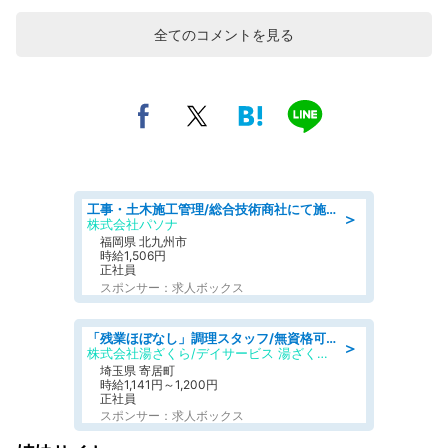
全てのコメントを見る
工事・土木施工管理/総合技術商社にて施工管理のお仕事/即日勤務可/車通勤可/工事・土木施工管理/生産・品質管理
＞
株式会社パソナ
福岡県 北九州市
時給1,506円
正社員
スポンサー：求人ボックス
「残業ほぼなし」調理スタッフ/無資格可/正職員/日勤のみ/デイサービス/社会保障完備
＞
株式会社湯ざくら/デイサービス 湯ざくらケアリゾート
埼玉県 寄居町
時給1,141円～1,200円
正社員
スポンサー：求人ボックス