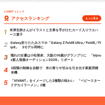
J-CAST トレンド
アクセスランキング
もっと見る
米津玄師さんがイラストと文章を手がけたカード入りウエハ
ース菓子
Galaxy折りたたみスマホ「Galaxy Z Fold8 Ultra／Fold8／Fl
ip8」 3モデル同時に
憧れの女優は小松菜奈、大阪の16歳がグランプリに 「bijou
x新人発掘オーディション2026」リポート
3段階の制御を自動で 米の香りや甘みを引き出す家庭用精
米機
「VIVANT」をイメージした2種類の味わい 「ベビースター
ドデカイラーメン」2種