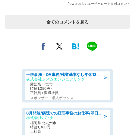
全てのコメントを見る
一般事務・OA事務/残業基本なし年休130日社保完備の一般・調達事務
＞
株式会社シスムエンジニアリング
愛知県 一宮市
時給1,350円～
正社員 / 派遣社員
スポンサー：求人ボックス
8月開始/病院での経理事務のお仕事/即日勤務可/車通勤可/経理/一般事務
＞
株式会社パソナ
福岡県 北九州市
時給1,380円
正社員