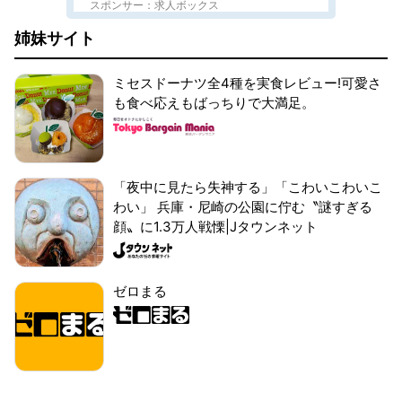
スポンサー：求人ボックス
姉妹サイト
ミセスドーナツ全4種を実食レビュー!可愛さ
も食べ応えもばっちりで大満足。
「夜中に見たら失神する」「こわいこわいこ
わい」 兵庫・尼崎の公園に佇む〝謎すぎる
顔〟に1.3万人戦慄|Jタウンネット
ゼロまる