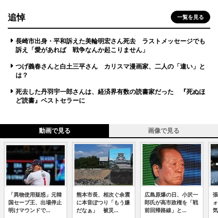
追悼
一覧を見る
長崎市出身・平和訴えた美輪明宏さん死去 ラストメッセージでも
訴え「愛があれば 戦争なんか起こりません」
つげ義春さんと白土三平さん カリスマ漫画家、二人の「違い」と
は？
死去した丹羽宇一郎さんは、経済界有数の読書家だった 『死ぬほ
ど読書』ベストセラーに
動画で見る
画像で見る
「異物使用疑惑」元韓
熊本市長、相次ぐ余震
広島原爆の日、小沢一
張
国セーブ王、出場停止
に本音ぽつり「もう嫌
郎氏が高市政権を「戦
ォ
明けマウンドで...
だなぁ」 被災...
前回帰路線」と...
気