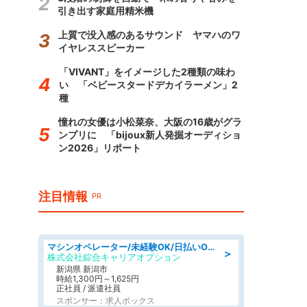
引き出す家庭用精米機
上質で没入感のあるサウンド ヤマハのワ
イヤレススピーカー
「VIVANT」をイメージした2種類の味わ
い 「ベビースタードデカイラーメン」2
種
憧れの女優は小松菜奈、大阪の16歳がグラ
ンプリに 「bijoux新人発掘オーディショ
ン2026」リポート
注目情報
PR
マシンオペレーター/未経験OK/日払いOK/寮費無料/交替制/20・30・40代活躍中
＞
株式会社綜合キャリアオプション
新潟県 新潟市
時給1,300円～1,625円
正社員 / 派遣社員
スポンサー：求人ボックス