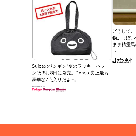
どうしてこ
物〟っぽい
まま精霊馬
ト
Suicaのペンギン"夏のラッキーバッ
グ"が8月8日に発売。Pensta史上最も
豪華な7点入りだよ~。