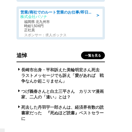
営業/商社でのルート営業のお仕事/即日勤務可/車通勤可/営業
＞
株式会社パソナ
福岡県 北九州市
時給1,506円
正社員
スポンサー：求人ボックス
追悼
一覧を見る
長崎市出身・平和訴えた美輪明宏さん死去
ラストメッセージでも訴え「愛があれば 戦
争なんか起こりません」
つげ義春さんと白土三平さん カリスマ漫画
家、二人の「違い」とは？
死去した丹羽宇一郎さんは、経済界有数の読
書家だった 『死ぬほど読書』ベストセラー
に