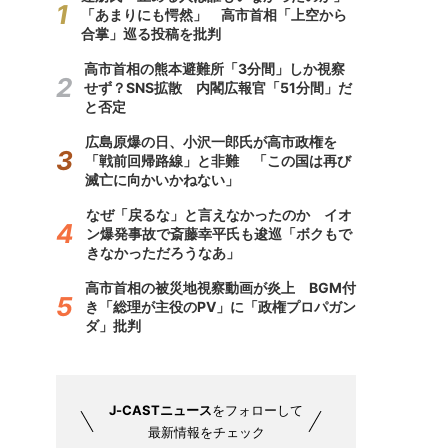
「あまりにも愕然」 高市首相「上空から
合掌」巡る投稿を批判
高市首相の熊本避難所「3分間」しか視察
せず？SNS拡散 内閣広報官「51分間」だ
と否定
広島原爆の日、小沢一郎氏が高市政権を
「戦前回帰路線」と非難 「この国は再び
滅亡に向かいかねない」
なぜ「戻るな」と言えなかったのか イオ
ン爆発事故で斎藤幸平氏も逡巡「ボクもで
きなかっただろうなあ」
高市首相の被災地視察動画が炎上 BGM付
き「総理が主役のPV」に「政権プロパガン
ダ」批判
J-CASTニュース
をフォローして
最新情報をチェック