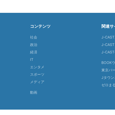
コンテンツ
関連サ
社会
J-CAS
政治
J-CAS
経済
J-CA
IT
BOOK
エンタメ
東京バ
スポーツ
Jタウン
メディア
ゼロま
動画