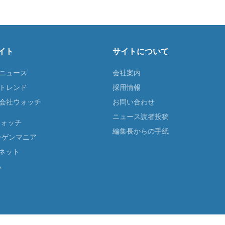
イト
サイトについて
Tニュース
会社案内
Tトレンド
採用情報
ST会社ウォッチ
お問い合わせ
ニュース読者投稿
ウォッチ
編集長からの手紙
ーゲンマニア
ネット
る