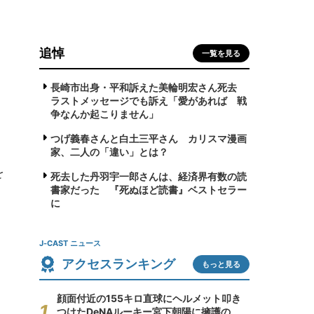
追悼
一覧を見る
長崎市出身・平和訴えた美輪明宏さん死去
ラストメッセージでも訴え「愛があれば 戦
争なんか起こりません」
つげ義春さんと白土三平さん カリスマ漫画
家、二人の「違い」とは？
を
死去した丹羽宇一郎さんは、経済界有数の読
書家だった 『死ぬほど読書』ベストセラー
に
J-CAST ニュース
アクセスランキング
もっと見る
顔面付近の155キロ直球にヘルメット叩き
つけたDeNAルーキー宮下朝陽に擁護の