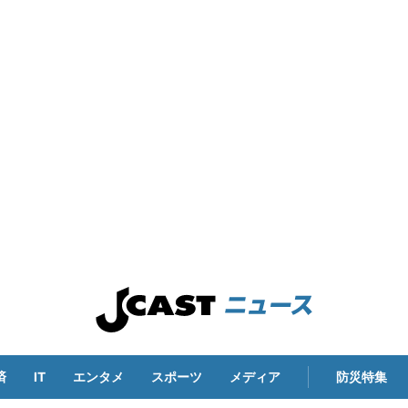
済
IT
エンタメ
スポーツ
メディア
防災特集