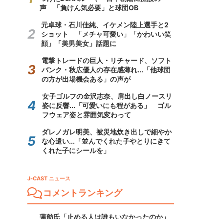
声 「負けん気必要」と球団OB
元卓球・石川佳純、イケメン陸上選手と2
ショット 「メチャ可愛い」「かわいい笑
顔」「美男美女」話題に
電撃トレードの巨人・リチャード、ソフト
バンク・秋広優人の存在感薄れ...「他球団
の方が出場機会ある」の声が
女子ゴルフの金沢志奈、肩出し白ノースリ
姿に反響...「可愛いにも程がある」 ゴル
フウェア姿と雰囲気変わって
ダレノガレ明美、被災地炊き出しで細やか
な心遣い...「並んでくれた子やとりにきて
くれた子にシールを」
J-CAST ニュース
コメントランキング
蓮舫氏「止める人は誰もいなかったのか」