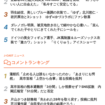
いい人に出会えた」「私今すごく安定してる」
羽生結弦、美しいブルー基調の衣装で...「ゆず」北川悠仁・
岩沢厚治と3ショット ゆず×ゆづコラボにファン歓喜
ダレノガレ明美、被災地炊き出しで細やかな心遣い...「並ん
でくれた子やとりにきてくれた子にシールを」
ドイツの美女フィギュア選手、JK風制服＆ルーズソックス衣
装で「激カワ」ショット 「りくりゅう」アイスショーで
J-CAST ニュース
コメントランキング
蓮舫氏「止める人は誰もいなかったのか」「あまりにも愕
然」 高市首相「上空から合掌」巡る投稿を批判
高市首相の熊本避難所「3分間」しか視察せず？SNS拡散 内
閣広報官「51分間」だと否定
片山さつき財務相「失われた28年を取り戻す」投稿に批判
芥川賞作家「自民党の大失政の結果だろう」