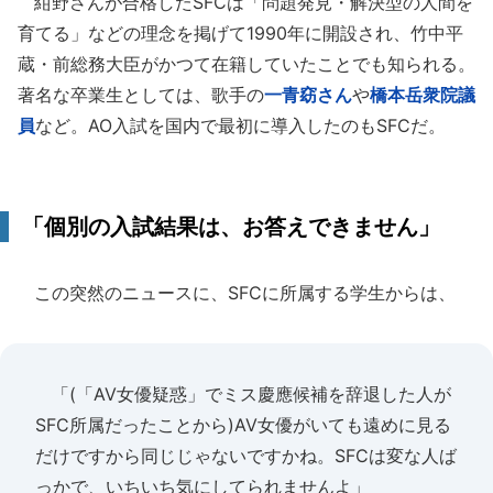
紺野さんが合格したSFCは「問題発見・解決型の人間を
育てる」などの理念を掲げて1990年に開設され、竹中平
蔵・前総務大臣がかつて在籍していたことでも知られる。
著名な卒業生としては、歌手の
一青窈さん
や
橋本岳衆院議
員
など。AO入試を国内で最初に導入したのもSFCだ。
「個別の入試結果は、お答えできません」
この突然のニュースに、SFCに所属する学生からは、
「(「AV女優疑惑」でミス慶應候補を辞退した人が
SFC所属だったことから)AV女優がいても遠めに見る
だけですから同じじゃないですかね。SFCは変な人ば
っかで、いちいち気にしてられませんよ」