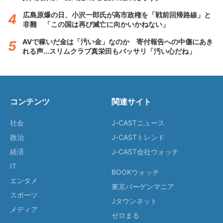
広島原爆の日、小沢一郎氏が高市政権を「戦前回帰路線」と
非難 「この国は再び滅亡に向かいかねない」
AVで稼いだ金は「汚い金」なのか 寄付報告への中傷にあき
れる声...スリムクラブ真栄田もバッサリ「汚い心だね」
コンテンツ
関連サイト
社会
J-CASTニュース
政治
J-CASTトレンド
経済
J-CAST会社ウォッチ
IT
BOOKウォッチ
エンタメ
東京バーゲンマニア
スポーツ
Jタウンネット
メディア
ゼロまる