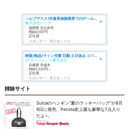
ヘルプデスク/外資系保険業界でのITヘルプデスク業務/駅近/即日勤務可/ヘルプデスク
＞
株式会社パソナ
福岡県 北九州市
時給4,167円
正社員
スポンサー：求人ボックス
検査/検品/ライン作業 日勤 土日休み コツコツ軽作業 残業ほぼナシ 徒歩圏内
＞
UTエージェント株式会社
兵庫県 丹波市
時給1,230円～
正社員
スポンサー：求人ボックス
姉妹サイト
Suicaのペンギン"夏のラッキーバッグ"が8月
8日に発売。Pensta史上最も豪華な7点入り
だよ~。