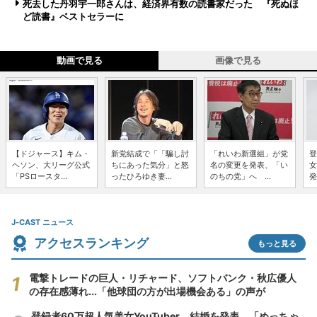
死去した丹羽宇一郎さんは、経済界有数の読書家だった 『死ぬほ
ど読書』ベストセラーに
動画で見る
画像で見る
【ドジャース】キム・
新党結成で「「騙し討
「れいわ新選組」が党
登
ヘソン、大リーグ公式
ちにあった気分」と怒
名の変更を発表、「い
女
「PSロースタ...
ったひろゆき妻...
のちの党」へ ...
発
J-CAST ニュース
アクセスランキング
もっと見る
電撃トレードの巨人・リチャード、ソフトバンク・秋広優人
の存在感薄れ...「他球団の方が出場機会ある」の声が
登録者60万超人気美女YouTuber、結婚を発表 「めっちゃ