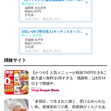
＞
株式会社パソナ
福岡県 北九州市
時給4,167円
正社員
スポンサー：求人ボックス
日払いOKで即日収入/キッチンスタッフ/「原付免許必須」デリバリー業務など、自己成長可能な幅広い仕事に挑戦!髪型自由&ピアス・ネイルOK/茨城県/水戸市
＞
肉メシ 水戸店
茨城県 水戸市
時給1,100円～
正社員
スポンサー：求人ボックス
姉妹サイト
【かつや】人気メニューが税抜150円引き&ご
飯大盛り無料!お得すぎる「感謝祭」は8月14
日まで開催中。
「多指症」で生まれた娘と、受け止められな
い私。産後初めての夜、助産師がミルクをあ