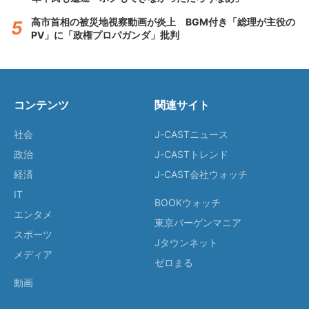
高市首相の被災地視察動画が炎上 BGM付き「総理が主役の
PV」に「政権プロパガンダ」批判
コンテンツ
関連サイト
社会
J-CASTニュース
政治
J-CASTトレンド
経済
J-CAST会社ウォッチ
IT
BOOKウォッチ
エンタメ
東京バーゲンマニア
スポーツ
Jタウンネット
メディア
ゼロまる
動画