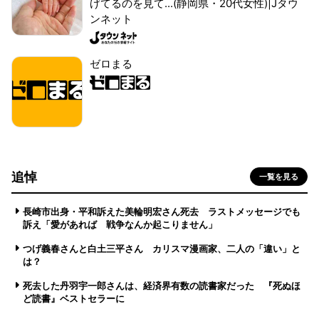
げてるのを見て...(静岡県・20代女性)|Jタウ
ンネット
ゼロまる
追悼
一覧を見る
長崎市出身・平和訴えた美輪明宏さん死去 ラストメッセージでも
訴え「愛があれば 戦争なんか起こりません」
つげ義春さんと白土三平さん カリスマ漫画家、二人の「違い」と
は？
死去した丹羽宇一郎さんは、経済界有数の読書家だった 『死ぬほ
ど読書』ベストセラーに