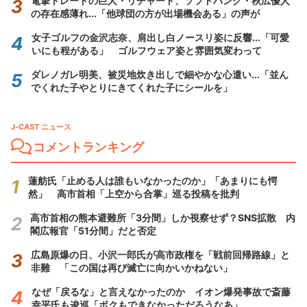
電撃トレードの巨人・リチャード、ソフトバンク・秋広優人
の存在感薄れ...「他球団の方が出場機会ある」の声が
女子ゴルフの金沢志奈、肩出し白ノースリ姿に反響...「可愛
いにも程がある」 ゴルフウェア姿と雰囲気変わって
ダレノガレ明美、被災地炊き出しで細やかな心遣い...「並ん
でくれた子やとりにきてくれた子にシールを」
J-CAST ニュース
コメントランキング
蓮舫氏「止める人は誰もいなかったのか」「あまりにも愕
然」 高市首相「上空から合掌」巡る投稿を批判
高市首相の熊本避難所「3分間」しか視察せず？SNS拡散 内
閣広報官「51分間」だと否定
広島原爆の日、小沢一郎氏が高市政権を「戦前回帰路線」と
非難 「この国は再び滅亡に向かいかねない」
なぜ「戻るな」と言えなかったのか イオン爆発事故で斎藤
幸平氏も逡巡「ボクもできなかっただろうなあ」