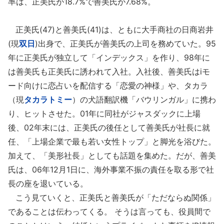
率は、正美氏が18.7%で善美氏が7.68%。
正美氏(47)と善美氏(41)は、ともに大手商社の日商岩井
(現
双日
)出身で、正美氏が善美氏の上司を務めていた。95
年に正美氏が独立して「インデックス」を作り、98年に
は善美氏も正美氏に誘われて入社。入社後、善美氏はiモ
ード向けに恋占いを配信する「恋愛の神様」や、タカラ
（現
タカラトミー
）の犬語翻訳機「バウリンガル」に携わ
り、ヒットさせた。01年に同社がジャスダックに上場
後、02年末には、正美氏の後任として善美氏が社長に就
任、「上場企業で最も若い女性トップ」と脚光を浴びた。
加えて、「美形社長」としても話題を集めた。だが、善美
氏は、06年12月1日に、海外事業不振の責任を取る形で社
長の座を退いている。
こう見ていくと、正美氏と善美氏が「ただならぬ関係」
であることは伝わってくる。 そうは言っても、役員間で