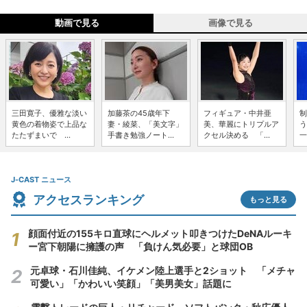
動画で見る
画像で見る
三田寛子、優雅な淡い
加藤茶の45歳年下
フィギュア・中井亜
制
黄色の着物姿で上品な
妻・綾菜、「美文字」
美、華麗にトリプルア
う
たたずまいで ...
手書き勉強ノート...
クセル決める 「...
一
J-CAST ニュース
アクセスランキング
もっと見る
顔面付近の155キロ直球にヘルメット叩きつけたDeNAルーキ
ー宮下朝陽に擁護の声 「負けん気必要」と球団OB
元卓球・石川佳純、イケメン陸上選手と2ショット 「メチャ
可愛い」「かわいい笑顔」「美男美女」話題に