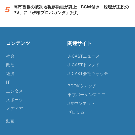
高市首相の被災地視察動画が炎上 BGM付き「総理が主役の
PV」に「政権プロパガンダ」批判
コンテンツ
関連サイト
社会
J-CASTニュース
政治
J-CASTトレンド
経済
J-CAST会社ウォッチ
IT
BOOKウォッチ
エンタメ
東京バーゲンマニア
スポーツ
Jタウンネット
メディア
ゼロまる
動画