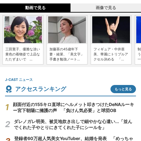
動画で見る
画像で見る
三田寛子、優雅な淡い
加藤茶の45歳年下
フィギュア・中井亜
制
黄色の着物姿で上品な
妻・綾菜、「美文字」
美、華麗にトリプルア
う
たたずまいで ...
手書き勉強ノート...
クセル決める 「...
一
J-CAST ニュース
アクセスランキング
もっと見る
顔面付近の155キロ直球にヘルメット叩きつけたDeNAルーキ
ー宮下朝陽に擁護の声 「負けん気必要」と球団OB
ダレノガレ明美、被災地炊き出しで細やかな心遣い...「並ん
でくれた子やとりにきてくれた子にシールを」
登録者60万超人気美女YouTuber、結婚を発表 「めっちゃ