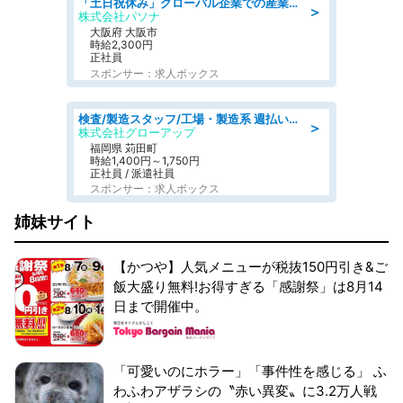
「土日祝休み」グローバル企業での産業保健のお仕事/保健師/高時給/残業なし/服装自由/要資格:保健師
＞
株式会社パソナ
大阪府 大阪市
時給2,300円
正社員
スポンサー：求人ボックス
検査/製造スタッフ/工場・製造系 週払いOK 土日休み プラスチック製品組立 チェック
＞
株式会社グローアップ
福岡県 苅田町
時給1,400円～1,750円
正社員 / 派遣社員
スポンサー：求人ボックス
姉妹サイト
【かつや】人気メニューが税抜150円引き&ご
飯大盛り無料!お得すぎる「感謝祭」は8月14
日まで開催中。
「可愛いのにホラー」「事件性を感じる」 ふ
わふわアザラシの〝赤い異変〟に3.2万人戦