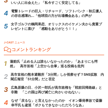
いい人に出会えた」「私今すごく安定してる」
電撃トレードの巨人・リチャード、ソフトバンク・秋広優人
の存在感薄れ...「他球団の方が出場機会ある」の声が
女子ゴルフの鶴岡果恋、オリックスのイケメン夫から貴重プ
レゼントに喜び 「感動をありがとう！！」
J-CAST ニュース
コメントランキング
蓮舫氏「止める人は誰もいなかったのか」「あまりにも愕
然」 高市首相「上空から合掌」巡る投稿を批判
高市首相の熊本避難所「3分間」しか視察せず？SNS拡散 内
閣広報官「51分間」だと否定
広島原爆の日、小沢一郎氏が高市政権を「戦前回帰路線」と
非難 「この国は再び滅亡に向かいかねない」
なぜ「戻るな」と言えなかったのか イオン爆発事故で斎藤
幸平氏も逡巡「ボクもできなかっただろうなあ」