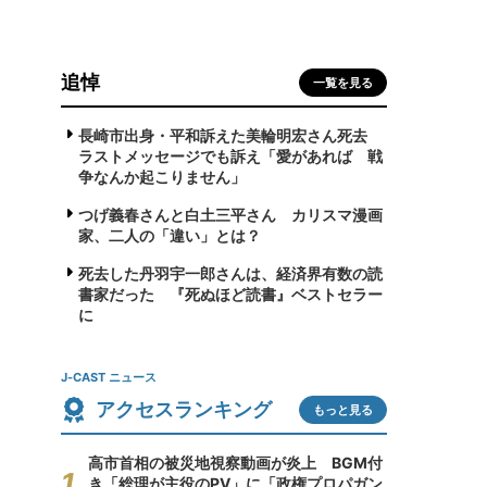
追悼
一覧を見る
長崎市出身・平和訴えた美輪明宏さん死去
ラストメッセージでも訴え「愛があれば 戦
争なんか起こりません」
つげ義春さんと白土三平さん カリスマ漫画
家、二人の「違い」とは？
死去した丹羽宇一郎さんは、経済界有数の読
書家だった 『死ぬほど読書』ベストセラー
に
J-CAST ニュース
アクセスランキング
もっと見る
高市首相の被災地視察動画が炎上 BGM付
き「総理が主役のPV」に「政権プロパガン