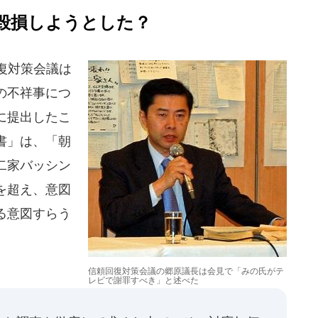
毀損しようとした？
回復対策会議は
の不祥事につ
に提出したこ
書」は、「朝
二家バッシン
を超え、意図
る意図すらう
信頼回復対策会議の郷原議長は会見で「みの氏がテ
レビで謝罪すべき」と述べた