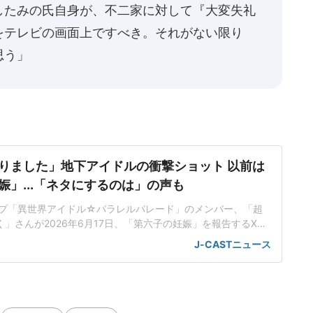
したみの氏自身が、不二家に対して『大変失礼
をテレビの画面上ですべき。それがない限り
思う」
りました」地下アイドルの衝撃ショット 以前は
娠」...「ネタにするのは」の声も
プ「異世界アイドル☆パラレルパレード」のメンバー、「超
く」さんが2026年6月17日、「第六子の妊娠」を報告するXを
ている。「妊娠6ヶ月に入り体調も落ち着いたのでご報告させ
J-CASTニュース
アイドル☆パラレルパレードは、