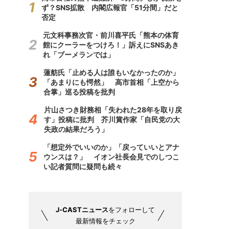
ず？SNS拡散 内閣広報官「51分間」だと
否定
元文科事務次官・前川喜平氏「熊本の体育
館にクーラーをつけろ！」訴えにSNSあき
れ「ブーメランでは」
蓮舫氏「止める人は誰もいなかったのか」
「あまりにも愕然」 高市首相「上空から
合掌」巡る投稿を批判
片山さつき財務相「失われた28年を取り戻
す」投稿に批判 芥川賞作家「自民党の大
失政の結果だろう」
「想定外でいいのか」「戻っていいとアナ
ウンスは？」 イオン社長会見でのしつこ
い記者質問に疑問も続々
J-CASTニュース
をフォローして
最新情報をチェック