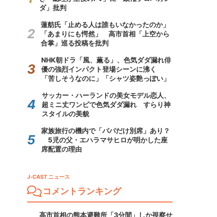
ダ」批判
蓮舫氏「止める人は誰もいなかったのか」
「あまりにも愕然」 高市首相「上空から
合掌」巡る投稿を批判
NHK朝ドラ「風、薫る」、色気ダダ漏れ俳
優の強烈インパクト登場シーンに沸く
「苦しそうなのに」「シャツ姿艶っぽい」
サッカー・ハーランドの美女モデル恋人、
超ミニ丈ワンピで色気ダダ漏れ すらり神
スタイルの美貌
家族旅行の機内で「パパだけ別席」あり？
5児の父・エハラマサヒロが明かした座
席配置の理由
J-CAST ニュース
コメントランキング
高市首相の熊本避難所「3分間」しか視察せ