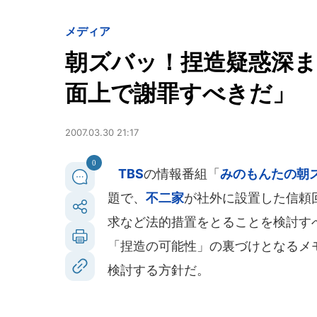
メディア
朝ズバッ！捏造疑惑深ま
面上で謝罪すべきだ」
2007.03.30 21:17
0
TBS
の情報番組「
みのもんたの朝
題で、
不二家
が社外に設置した信頼
求など法的措置をとることを検討す
「捏造の可能性」の裏づけとなるメ
検討する方針だ。