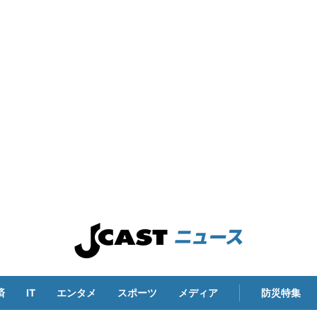
済
IT
エンタメ
スポーツ
メディア
防災特集