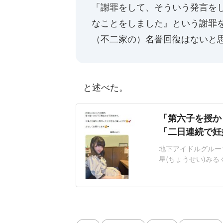
「謝罪をして、そういう発言を
なことをしました』という謝罪
（不二家の）名誉回復はないと
と述べた。
「第六子を授か
「二日連続で妊
地下アイドルグルー
星(ちょうせい)みる
投稿し、波紋を広げ
て頂きます」異世界