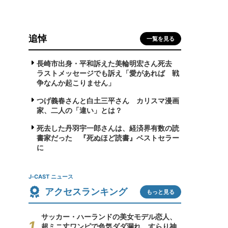
追悼
一覧を見る
長崎市出身・平和訴えた美輪明宏さん死去
ラストメッセージでも訴え「愛があれば 戦
争なんか起こりません」
つげ義春さんと白土三平さん カリスマ漫画
家、二人の「違い」とは？
死去した丹羽宇一郎さんは、経済界有数の読
書家だった 『死ぬほど読書』ベストセラー
に
J-CAST ニュース
アクセスランキング
もっと見る
サッカー・ハーランドの美女モデル恋人、
超ミニ丈ワンピで色気ダダ漏れ すらり神