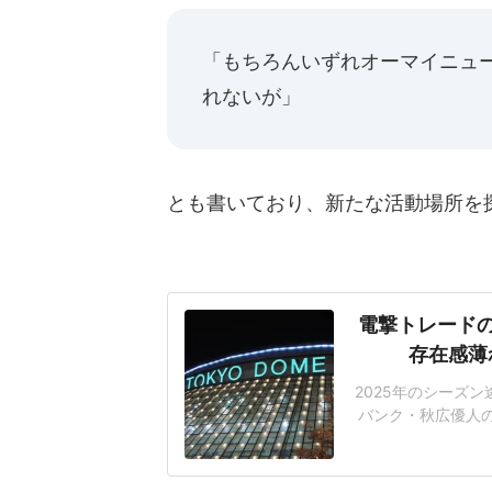
「もちろんいずれオーマイニュ
れないが」
とも書いており、新たな活動場所を
電撃トレード
存在感薄
2025年のシーズ
バンク・秋広優人
いリチャードはソフ
いた長打力を評価さ
移籍。阿部慎之助前監