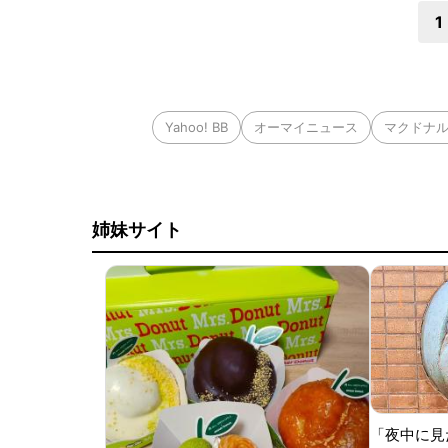
1
Yahoo! BB
オーマイニュース
マクドナ
姉妹サイト
「夜中に見