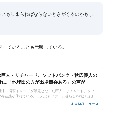
ースも見限らねばならないときがくるのかもし
探していることも示唆している。
の巨人・リチャード、ソフトバンク・秋広優人の
れ...「他球団の方が出場機会ある」の声が
ン途中に電撃トレードが話題となった巨人・リチャード、ソフト
の存在感が薄れている。二人ともファーム暮らしを抜け出せな
トバンク在籍時にウエスタン・リーグで5年連続本塁打王に輝
J-CASTニュース
れ、秋広優人、大江竜聖と2対1のトレードで25年5月に巨人に
督の期待は大きく、77試合出場で打率.211、11本塁打、39