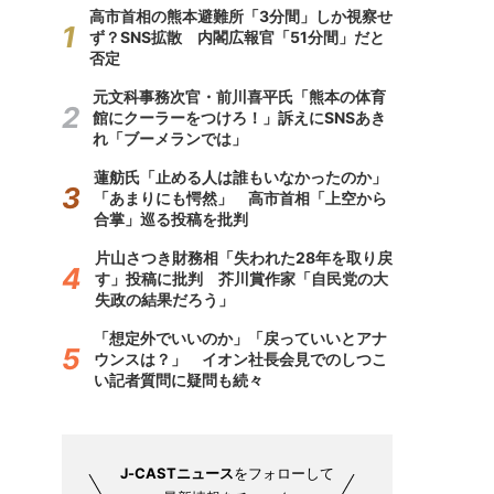
高市首相の熊本避難所「3分間」しか視察せ
ず？SNS拡散 内閣広報官「51分間」だと
否定
元文科事務次官・前川喜平氏「熊本の体育
館にクーラーをつけろ！」訴えにSNSあき
れ「ブーメランでは」
蓮舫氏「止める人は誰もいなかったのか」
「あまりにも愕然」 高市首相「上空から
合掌」巡る投稿を批判
片山さつき財務相「失われた28年を取り戻
す」投稿に批判 芥川賞作家「自民党の大
失政の結果だろう」
「想定外でいいのか」「戻っていいとアナ
ウンスは？」 イオン社長会見でのしつこ
い記者質問に疑問も続々
J-CASTニュース
をフォローして