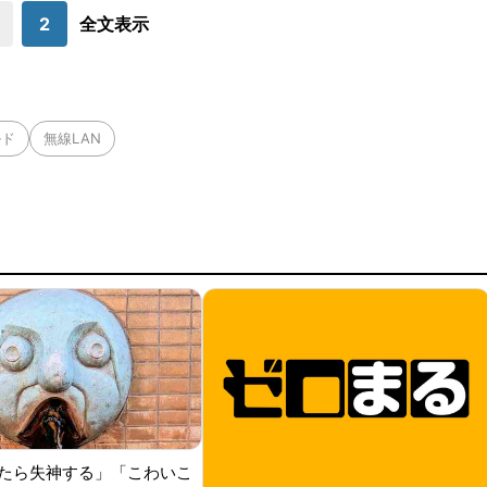
打点をマークした。
2
全文表示
ルド
無線LAN
たら失神する」「こわいこ