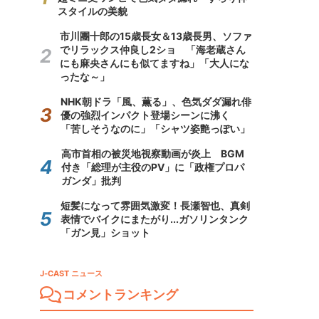
スタイルの美貌
市川團十郎の15歳長女＆13歳長男、ソファ
でリラックス仲良し2ショ 「海老蔵さん
にも麻央さんにも似てますね」「大人にな
ったな～」
NHK朝ドラ「風、薫る」、色気ダダ漏れ俳
優の強烈インパクト登場シーンに沸く
「苦しそうなのに」「シャツ姿艶っぽい」
高市首相の被災地視察動画が炎上 BGM
付き「総理が主役のPV」に「政権プロパ
ガンダ」批判
短髪になって雰囲気激変！長瀬智也、真剣
表情でバイクにまたがり...ガソリンタンク
「ガン見」ショット
J-CAST ニュース
コメントランキング