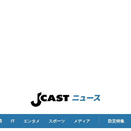
済
IT
エンタメ
スポーツ
メディア
防災特集