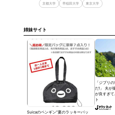
京都大学
早稲田大学
東京大学
姉妹サイト
「ジブリの
だ!」 夫
が良すぎて.
ト
Suicaのペンギン"夏のラッキーバッ