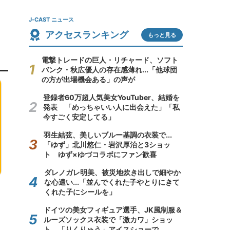
J-CAST ニュース
アクセスランキング
もっと見る
電撃トレードの巨人・リチャード、ソフト
バンク・秋広優人の存在感薄れ...「他球団
の方が出場機会ある」の声が
登録者60万超人気美女YouTuber、結婚を
発表 「めっちゃいい人に出会えた」「私
今すごく安定してる」
羽生結弦、美しいブルー基調の衣装で...
「ゆず」北川悠仁・岩沢厚治と3ショッ
ト ゆず×ゆづコラボにファン歓喜
ダレノガレ明美、被災地炊き出しで細やか
な心遣い...「並んでくれた子やとりにきて
くれた子にシールを」
ドイツの美女フィギュア選手、JK風制服＆
ルーズソックス衣装で「激カワ」ショッ
ト 「りくりゅう」アイスショーで