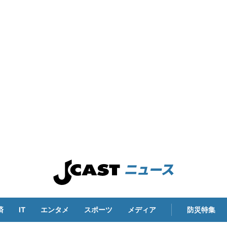
済
IT
エンタメ
スポーツ
メディア
防災特集