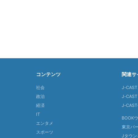
コンテンツ
関連サ
社会
J-CAS
政治
J-CAS
経済
J-CA
IT
BOOK
エンタメ
東京バ
スポーツ
Jタウン