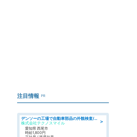
注目情報
PR
デンソーの工場で自動車部品の外観検査/denso aichi
＞
株式会社テクノスマイル
愛知県 西尾市
時給1,800円
正社員 / 派遣社員