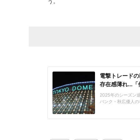
う。
電撃トレードの
存在感薄れ..
2025年のシーズ
バンク・秋広優人の
いリチャードはソフ
いた長打力を評価さ
移籍。阿部慎之助前監
打点をマークした。