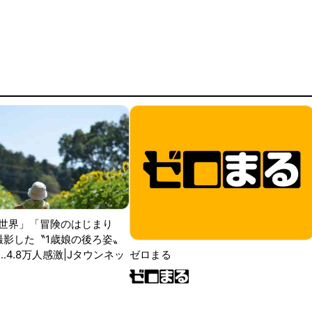
世界」「冒険のはじまり
が撮影した〝1歳娘の後ろ姿〟
ゼロまる
..4.8万人感激|Jタウンネッ