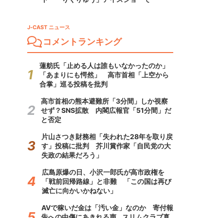
J-CAST ニュース
コメントランキング
蓮舫氏「止める人は誰もいなかったのか」
「あまりにも愕然」 高市首相「上空から
合掌」巡る投稿を批判
高市首相の熊本避難所「3分間」しか視察
せず？SNS拡散 内閣広報官「51分間」だ
と否定
片山さつき財務相「失われた28年を取り戻
す」投稿に批判 芥川賞作家「自民党の大
失政の結果だろう」
広島原爆の日、小沢一郎氏が高市政権を
「戦前回帰路線」と非難 「この国は再び
滅亡に向かいかねない」
AVで稼いだ金は「汚い金」なのか 寄付報
告への中傷にあきれる声...スリムクラブ真