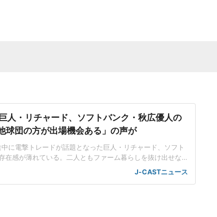
巨人・リチャード、ソフトバンク・秋広優人の
.「他球団の方が出場機会ある」の声が
ン途中に電撃トレードが話題となった巨人・リチャード、ソフト
存在感が薄れている。二人ともファーム暮らしを抜け出せな
トバンク在籍時にウエスタン・リーグで5年連続本塁打王に輝
J-CASTニュース
れ、秋広優人、大江竜聖と2対1のトレードで25年5月に巨人に
督の期待は大きく、77試合出場で打率.211、11本塁打、39