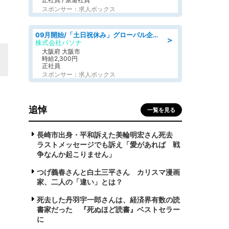
スポンサー：求人ボックス
09月開始/「土日祝休み」グローバル企業での産業保健のお仕事/保健師/高時給/残業なし/服装自由
＞
株式会社パソナ
大阪府 大阪市
時給2,300円
正社員
スポンサー：求人ボックス
追悼
一覧を見る
長崎市出身・平和訴えた美輪明宏さん死去
ラストメッセージでも訴え「愛があれば 戦
争なんか起こりません」
つげ義春さんと白土三平さん カリスマ漫画
家、二人の「違い」とは？
死去した丹羽宇一郎さんは、経済界有数の読
書家だった 『死ぬほど読書』ベストセラー
に