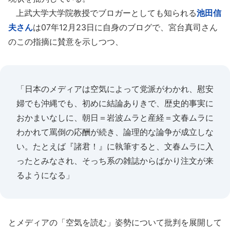
上武大学大学院教授でブロガーとしても知られる
池田信
夫さん
は07年12月23日に自身のブログで、宮台真司さん
のこの指摘に賛意を示しつつ、
「日本のメディアは空気によって党派がわかれ、慰安
婦でも沖縄でも、初めに結論ありきで、歴史的事実に
おかまいなしに、朝日＝岩波ムラと産経＝文春ムラに
わかれて罵倒の応酬が続き、論理的な論争が成立しな
い。たとえば『諸君！』に執筆すると、文春ムラに入
ったとみなされ、そっち系の雑誌からばかり注文が来
るようになる」
とメディアの「空気を読む」姿勢について批判を展開して