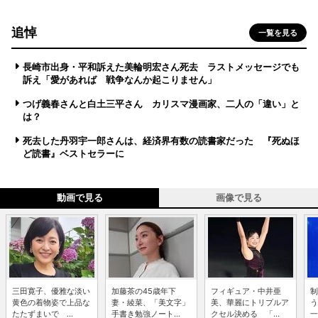
追悼
一覧を見る
長崎市出身・平和訴えた美輪明宏さん死去 ラストメッセージでも
訴え「愛があれば 戦争なんか起こりません」
つげ義春さんと白土三平さん カリスマ漫画家、二人の「違い」と
は？
死去した丹羽宇一郎さんは、経済界有数の読書家だった 『死ぬほ
ど読書』ベストセラーに
動画で見る
画像で見る
三田寛子、優雅な淡い
加藤茶の45歳年下
フィギュア・中井亜
制
黄色の着物姿で上品な
妻・綾菜、「美文字」
美、華麗にトリプルア
う
たたずまいで ...
手書き勉強ノート...
クセル決める 「...
一