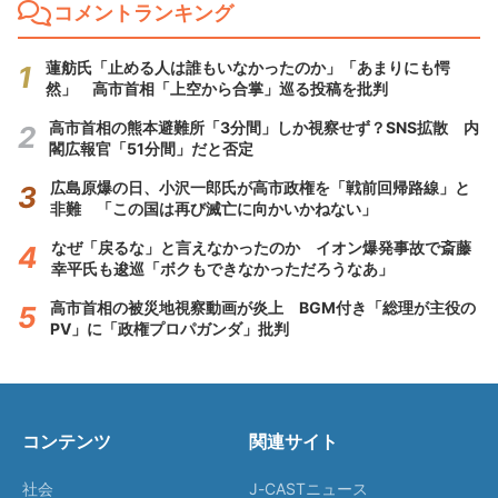
コメントランキング
蓮舫氏「止める人は誰もいなかったのか」「あまりにも愕
然」 高市首相「上空から合掌」巡る投稿を批判
高市首相の熊本避難所「3分間」しか視察せず？SNS拡散 内
閣広報官「51分間」だと否定
広島原爆の日、小沢一郎氏が高市政権を「戦前回帰路線」と
非難 「この国は再び滅亡に向かいかねない」
なぜ「戻るな」と言えなかったのか イオン爆発事故で斎藤
幸平氏も逡巡「ボクもできなかっただろうなあ」
高市首相の被災地視察動画が炎上 BGM付き「総理が主役の
PV」に「政権プロパガンダ」批判
コンテンツ
関連サイト
社会
J-CASTニュース