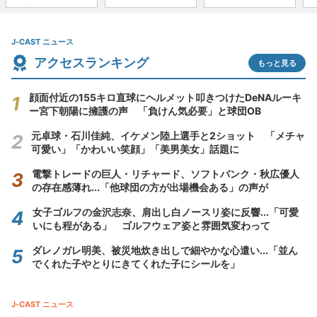
J-CAST ニュース
アクセスランキング
もっと見る
顔面付近の155キロ直球にヘルメット叩きつけたDeNAルーキ
ー宮下朝陽に擁護の声 「負けん気必要」と球団OB
元卓球・石川佳純、イケメン陸上選手と2ショット 「メチャ
可愛い」「かわいい笑顔」「美男美女」話題に
電撃トレードの巨人・リチャード、ソフトバンク・秋広優人
の存在感薄れ...「他球団の方が出場機会ある」の声が
女子ゴルフの金沢志奈、肩出し白ノースリ姿に反響...「可愛
いにも程がある」 ゴルフウェア姿と雰囲気変わって
ダレノガレ明美、被災地炊き出しで細やかな心遣い...「並ん
でくれた子やとりにきてくれた子にシールを」
J-CAST ニュース