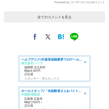
全てのコメントを見る
ヘルプデスク/外資系保険業界でのITヘルプデスク業務/駅近/即日勤務可/ヘルプデスク
＞
株式会社パソナ
福岡県 北九州市
時給4,167円
正社員
スポンサー：求人ボックス
ホールスタッフ/「未経験者さん&バイトデビューも大歓迎」残業ほぼなし×1日3時間〜勤務OK!フォロー体制も充実/広島県/広島市南区
＞
中国料理敦煌
広島県 広島市
時給1,150円～
正社員