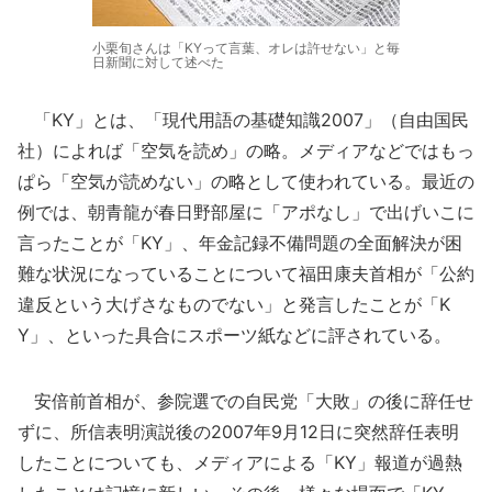
小栗旬さんは「KYって言葉、オレは許せない」と毎
日新聞に対して述べた
「KY」とは、「現代用語の基礎知識2007」（自由国民
社）によれば「空気を読め」の略。メディアなどではもっ
ぱら「空気が読めない」の略として使われている。最近の
例では、朝青龍が春日野部屋に「アポなし」で出げいこに
言ったことが「KY」、年金記録不備問題の全面解決が困
難な状況になっていることについて福田康夫首相が「公約
違反という大げさなものでない」と発言したことが「K
Y」、といった具合にスポーツ紙などに評されている。
安倍前首相が、参院選での自民党「大敗」の後に辞任せ
ずに、所信表明演説後の2007年9月12日に突然辞任表明
したことについても、メディアによる「KY」報道が過熱