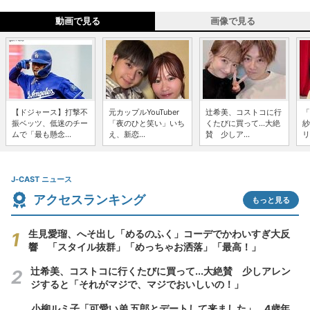
動画で見る
画像で見る
【ドジャース】打撃不
元カップルYouTuber
辻希美、コストコに行
「
振ベッツ、低迷のチー
「夜のひと笑い」いち
くたびに買って...大絶
紗
ムで「最も懸念...
え、新恋...
賛 少しア...
リ
J-CAST ニュース
アクセスランキング
もっと見る
生見愛瑠、へそ出し「めるのふく」コーデでかわいすぎ大反
響 「スタイル抜群」「めっちゃお洒落」「最高！」
辻希美、コストコに行くたびに買って...大絶賛 少しアレン
ジすると「それがマジで、マジでおいしいの！」
小柳ルミ子「可愛い弟 五郎とデートして来ました」...4歳年