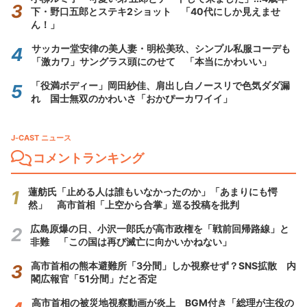
下・野口五郎とステキ2ショット 「40代にしか見えませ
ん！」
サッカー堂安律の美人妻・明松美玖、シンプル私服コーデも
「激カワ」サングラス頭にのせて 「本当にかわいい」
「役満ボディー」岡田紗佳、肩出し白ノースリで色気ダダ漏
れ 国士無双のかわいさ「おかぴーカワイイ」
J-CAST ニュース
コメントランキング
蓮舫氏「止める人は誰もいなかったのか」「あまりにも愕
然」 高市首相「上空から合掌」巡る投稿を批判
広島原爆の日、小沢一郎氏が高市政権を「戦前回帰路線」と
非難 「この国は再び滅亡に向かいかねない」
高市首相の熊本避難所「3分間」しか視察せず？SNS拡散 内
閣広報官「51分間」だと否定
高市首相の被災地視察動画が炎上 BGM付き「総理が主役の