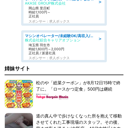
＞
AKASE GROUP株式会社
岡山県 里庄町
時給1,100円～
正社員
スポンサー：求人ボックス
マシンオペレーター/未経験OK/高収入/日払いOK/寮費無料/交替制
＞
株式会社綜合キャリアオプション
埼玉県 羽生市
時給1,600円～2,000円
正社員 / 派遣社員
スポンサー：求人ボックス
姉妹サイト
松のや「総菜クーポン」が8月12日15時で終
了に。「ロースかつ定食」500円は継続
道の真ん中で歩けなくなった所を抱えて移動
させてくれた工事現場のスタッフ。その後、