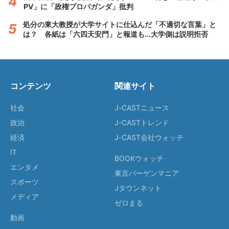
PV」に「政権プロパガンダ」批判
処分の東大教授が大学サイトに仕込んだ「不適切な言葉」と
は？ 各紙は「六四天安門」と報道も...大学側は説明拒否
コンテンツ
関連サイト
社会
J-CASTニュース
政治
J-CASTトレンド
経済
J-CAST会社ウォッチ
IT
BOOKウォッチ
エンタメ
東京バーゲンマニア
スポーツ
Jタウンネット
メディア
ゼロまる
動画