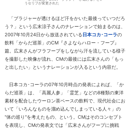
うセリフが変更された
「ブラジャーが透けるほど汗をかいた最後っていつだろ
う？」という広末涼子さんのナレーションで始まるのは、
2007年10月24日から放送されている
日本コカ･コーラ
の
飲料「からだ巡茶」のCM『さよならハロー・フープ』
篇。広末さんがフラフープをしながら汗を流している様子
を撮影した映像が流れ、CMの最後には広末さんの「もっ
と出したい」というナレーションが入るという内容だ。
日本コカ･コーラの07年10月時点の発表によれば、「か
らだ巡茶」は、「高麗人参」「霊芝」などの8種類の東洋
素材を配合したウーロン茶ベースの飲料で、現代社会にお
いて「いろんなものを溜め込んでしまっている人々」の
"体の巡り"を考えたもの、という。CMはそのコンセプト
を表現し、CMの発表文では「広末さんがフープに挑戦