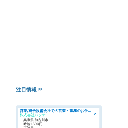
注目情報
PR
営業/総合設備会社での営業・事務のお仕事/即日勤務可/車通勤可/営業/営業事務
＞
株式会社パソナ
兵庫県 加古川市
時給1,800円
正社員