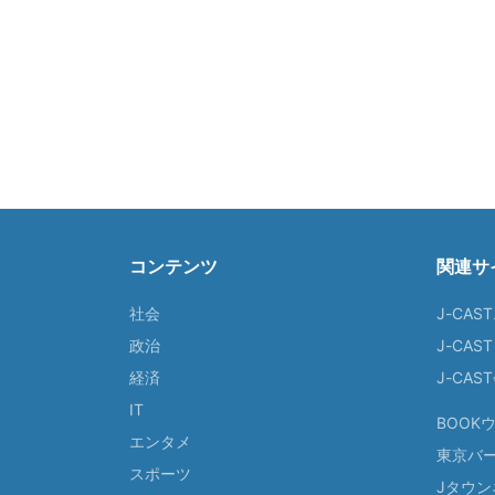
コンテンツ
関連サ
社会
J-CAS
政治
J-CAS
経済
J-CA
IT
BOOK
エンタメ
東京バ
スポーツ
Jタウン