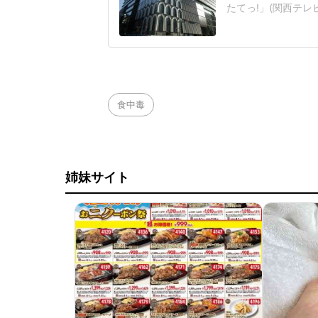
たてっ!」(関西テ
ーの古坂大魔王さん
防犯グッズマニアら
か」事件は25日昼
レーを噴射して、頭
食中毒
姉妹サイト