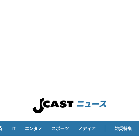
済
IT
エンタメ
スポーツ
メディア
防災特集