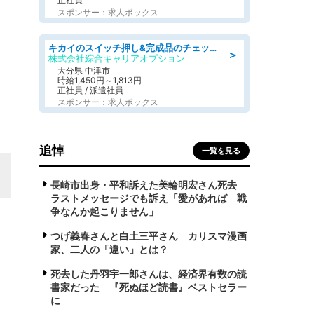
スポンサー：求人ボックス
キカイのスイッチ押し&完成品のチェック/好条件
＞
株式会社綜合キャリアオプション
大分県 中津市
時給1,450円～1,813円
正社員 / 派遣社員
スポンサー：求人ボックス
追悼
一覧を見る
長崎市出身・平和訴えた美輪明宏さん死去
ラストメッセージでも訴え「愛があれば 戦
争なんか起こりません」
つげ義春さんと白土三平さん カリスマ漫画
家、二人の「違い」とは？
死去した丹羽宇一郎さんは、経済界有数の読
書家だった 『死ぬほど読書』ベストセラー
に