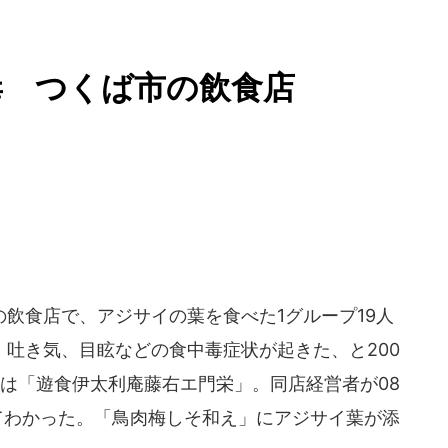
毒 つくば市の飲食店
の飲食店で、アジサイの葉を食べた1グループ19人
、吐き気、目眩などの食中毒症状が起きた、と200
店は「遊食伊太利庵藤右エ門栄」。同店経営者が08
てわかった。「鳥肉梅しそ和え」にアジサイ葉が添