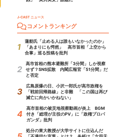
J-CAST ニュース
コメントランキング
蓮舫氏「止める人は誰もいなかったのか」
「あまりにも愕然」 高市首相「上空から
合掌」巡る投稿を批判
高市首相の熊本避難所「3分間」しか視察
せず？SNS拡散 内閣広報官「51分間」だ
と否定
広島原爆の日、小沢一郎氏が高市政権を
「戦前回帰路線」と非難 「この国は再び
滅亡に向かいかねない」
高市首相の被災地視察動画が炎上 BGM
付き「総理が主役のPV」に「政権プロパ
ガンダ」批判
処分の東大教授が大学サイトに仕込んだ
「不適切な言葉」とは？ 各紙は「六四天