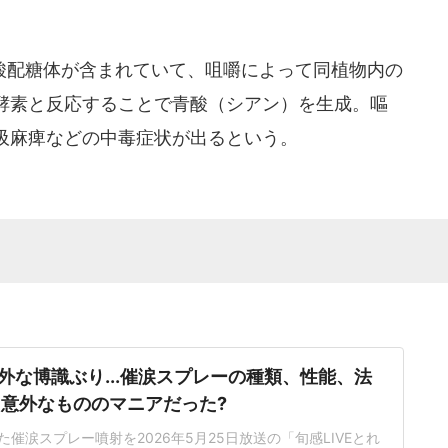
配糖体が含まれていて、咀嚼によって同植物内の
酵素と反応することで青酸（シアン）を生成。嘔
吸麻痺などの中毒症状が出るという。
外な博識ぶり...催涙スプレーの種類、性能、法
 意外なもののマニアだった?
催涙スプレー噴射を2026年5月25日放送の「旬感LIVEとれ