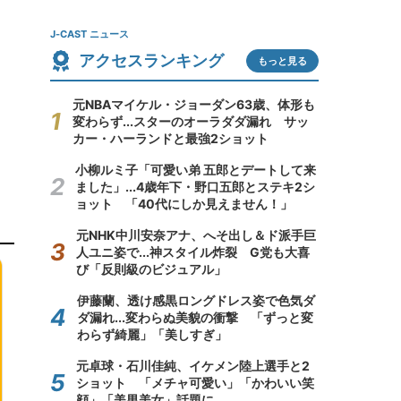
J-CAST ニュース
アクセスランキング
もっと見る
元NBAマイケル・ジョーダン63歳、体形も
変わらず...スターのオーラダダ漏れ サッ
カー・ハーランドと最強2ショット
小柳ルミ子「可愛い弟 五郎とデートして来
ました」...4歳年下・野口五郎とステキ2シ
ョット 「40代にしか見えません！」
元NHK中川安奈アナ、へそ出し＆ド派手巨
人ユニ姿で...神スタイル炸裂 G党も大喜
び「反則級のビジュアル」
伊藤蘭、透け感黒ロングドレス姿で色気ダ
ダ漏れ...変わらぬ美貌の衝撃 「ずっと変
わらず綺麗」「美しすぎ」
元卓球・石川佳純、イケメン陸上選手と2
ショット 「メチャ可愛い」「かわいい笑
顔」「美男美女」話題に