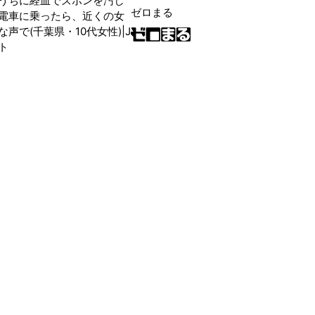
うちに経血でズボンを汚し
ゼロまる
電車に乗ったら、近くの女
声で(千葉県・10代女性)|J
ト