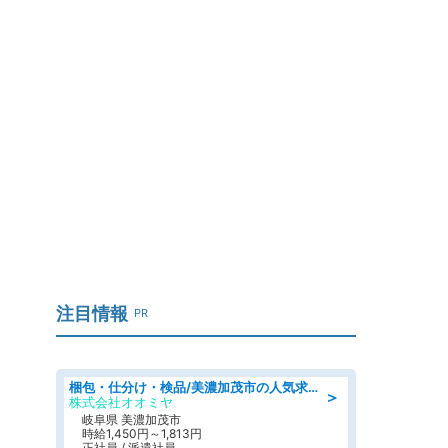
注目情報
PR
梱包・仕分け・検品/美濃加茂市の人気求人仕分け/高時給/長期休暇充実
＞
株式会社オオミヤ
岐阜県 美濃加茂市
時給1,450円～1,813円
正社員 / 派遣社員