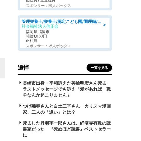
スポンサー：求人ボックス
管理栄養士/栄養士/認定こども園/調理職/認定こども園/週3日～相談可能
＞
社会福祉法人信正会
福岡県 福岡市
時給1,060円
正社員
スポンサー：求人ボックス
追悼
一覧を見る
長崎市出身・平和訴えた美輪明宏さん死去
ラストメッセージでも訴え「愛があれば 戦
争なんか起こりません」
つげ義春さんと白土三平さん カリスマ漫画
家、二人の「違い」とは？
死去した丹羽宇一郎さんは、経済界有数の読
書家だった 『死ぬほど読書』ベストセラー
に