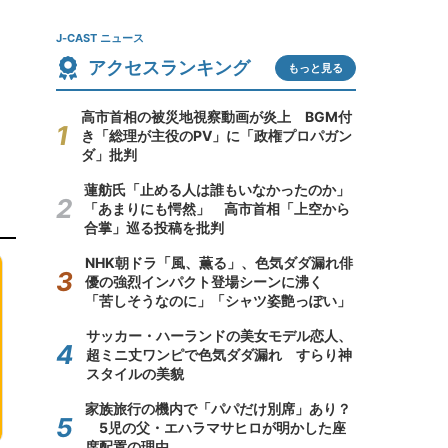
J-CAST ニュース
アクセスランキング
もっと見る
高市首相の被災地視察動画が炎上 BGM付
き「総理が主役のPV」に「政権プロパガン
ダ」批判
蓮舫氏「止める人は誰もいなかったのか」
「あまりにも愕然」 高市首相「上空から
合掌」巡る投稿を批判
NHK朝ドラ「風、薫る」、色気ダダ漏れ俳
優の強烈インパクト登場シーンに沸く
「苦しそうなのに」「シャツ姿艶っぽい」
サッカー・ハーランドの美女モデル恋人、
超ミニ丈ワンピで色気ダダ漏れ すらり神
スタイルの美貌
家族旅行の機内で「パパだけ別席」あり？
5児の父・エハラマサヒロが明かした座
席配置の理由