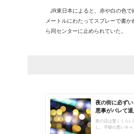
JR東日本によると、赤や白の色で縁
メートルにわたってスプレーで書か
ら同センターに止められていた。
夜の街に必ずい
悪事がバレて退
夜の店は驚くくらい
し、手癖の悪いキャ
やコンカフェ、風俗