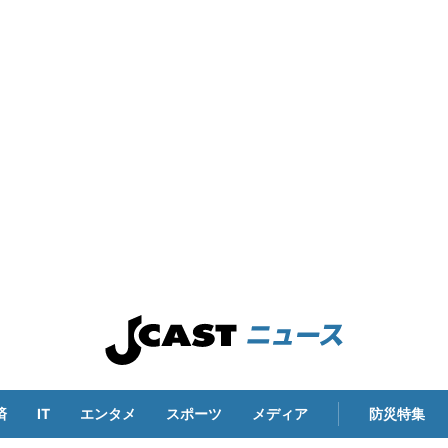
済
IT
エンタメ
スポーツ
メディア
防災特集