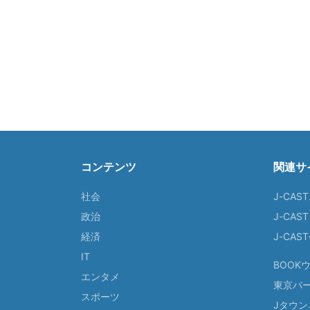
コンテンツ
関連サ
社会
J-CAS
政治
J-CAS
経済
J-CA
IT
BOOK
エンタメ
東京バ
スポーツ
Jタウン