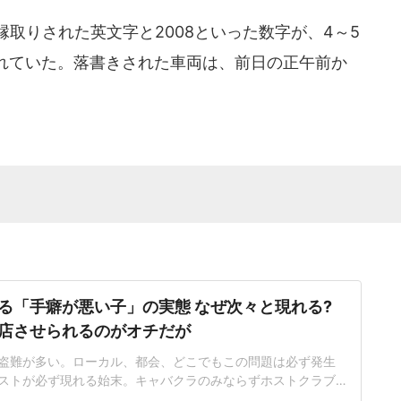
取りされた英文字と2008といった数字が、4～5
れていた。落書きされた車両は、前日の正午前か
る「手癖が悪い子」の実態 なぜ次々と現れる?
店させられるのがオチだが
盗難が多い。ローカル、都会、どこでもこの問題は必ず発生
ストが必ず現れる始末。キャバクラのみならずホストクラブ
店など全ジャンルに共通するトラブルだ。素行が悪い人は片