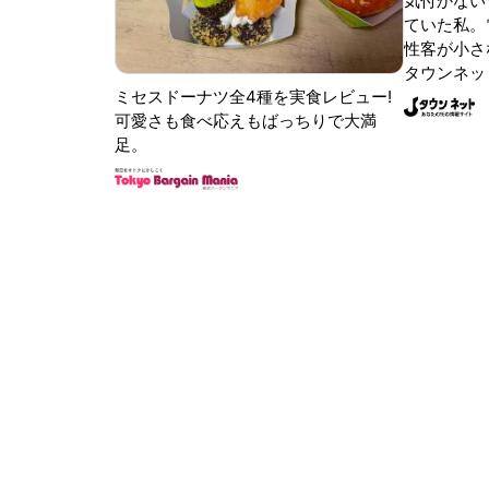
気付かない
ていた私。
性客が小さな
タウンネッ
ミセスドーナツ全4種を実食レビュー!
可愛さも食べ応えもばっちりで大満
足。