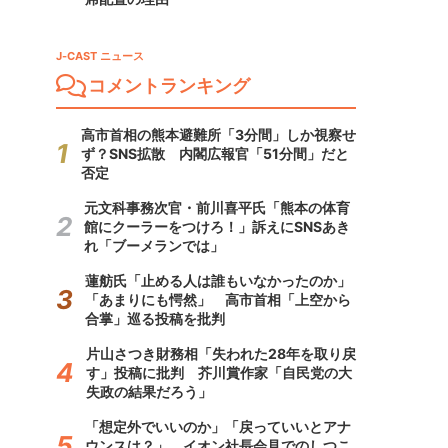
J-CAST ニュース
コメントランキング
高市首相の熊本避難所「3分間」しか視察せ
ず？SNS拡散 内閣広報官「51分間」だと
否定
元文科事務次官・前川喜平氏「熊本の体育
館にクーラーをつけろ！」訴えにSNSあき
れ「ブーメランでは」
蓮舫氏「止める人は誰もいなかったのか」
「あまりにも愕然」 高市首相「上空から
合掌」巡る投稿を批判
片山さつき財務相「失われた28年を取り戻
す」投稿に批判 芥川賞作家「自民党の大
失政の結果だろう」
「想定外でいいのか」「戻っていいとアナ
ウンスは？」 イオン社長会見でのしつこ