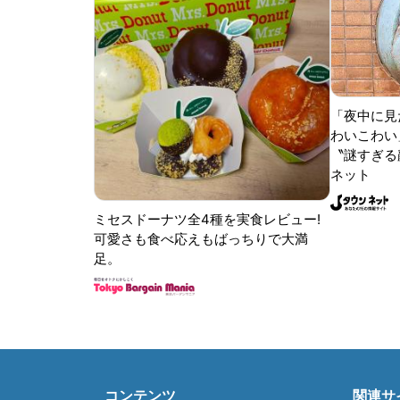
「夜中に見
わいこわい
〝謎すぎる顔
ネット
ミセスドーナツ全4種を実食レビュー!
可愛さも食べ応えもばっちりで大満
足。
コンテンツ
関連サ