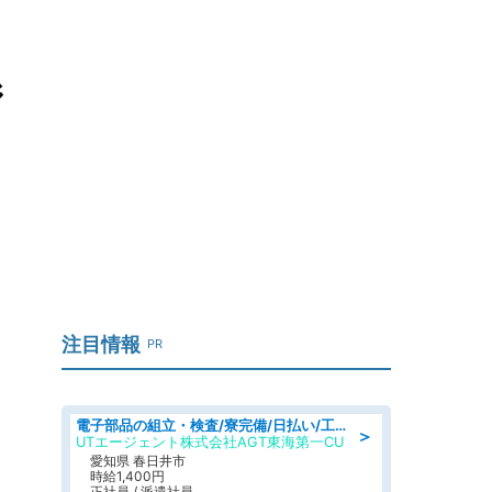
ジ
注目情報
PR
電子部品の組立・検査/寮完備/日払い/工場・製造
＞
UTエージェント株式会社AGT東海第一CU
愛知県 春日井市
時給1,400円
正社員 / 派遣社員