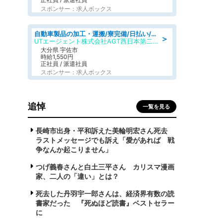
スポンサー：求人ボックス
自動車製品の加工・運搬/寮完備/日払い/工場・製造
＞
UTエージェント株式会社AGT西日本第二CU
大分県 宇佐市
時給1,550円
正社員 / 派遣社員
スポンサー：求人ボックス
追悼
一覧を見る
長崎市出身・平和訴えた美輪明宏さん死去
ラストメッセージでも訴え「愛があれば 戦
争なんか起こりません」
つげ義春さんと白土三平さん カリスマ漫画
家、二人の「違い」とは？
死去した丹羽宇一郎さんは、経済界有数の読
書家だった 『死ぬほど読書』ベストセラー
に