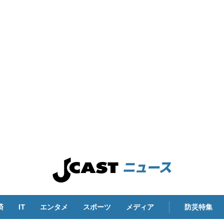
済
IT
エンタメ
スポーツ
メディア
防災特集