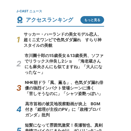
J-CAST ニュース
アクセスランキング
もっと見る
サッカー・ハーランドの美女モデル恋人、
超ミニ丈ワンピで色気ダダ漏れ すらり神
スタイルの美貌
市川團十郎の15歳長女＆13歳長男、ソファ
でリラックス仲良し2ショ 「海老蔵さん
にも麻央さんにも似てますね」「大人にな
ったな～」
NHK朝ドラ「風、薫る」、色気ダダ漏れ俳
優の強烈インパクト登場シーンに沸く
「苦しそうなのに」「シャツ姿艶っぽい」
高市首相の被災地視察動画が炎上 BGM
付き「総理が主役のPV」に「政権プロパ
ガンダ」批判
短髪になって雰囲気激変！長瀬智也、真剣
表情でバイクにまたがり...ガソリンタンク