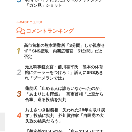
「ガン見」ショット
J-CAST ニュース
コメントランキング
高市首相の熊本避難所「3分間」しか視察せ
ず？SNS拡散 内閣広報官「51分間」だと
否定
元文科事務次官・前川喜平氏「熊本の体育
館にクーラーをつけろ！」訴えにSNSあき
れ「ブーメランでは」
蓮舫氏「止める人は誰もいなかったのか」
「あまりにも愕然」 高市首相「上空から
合掌」巡る投稿を批判
片山さつき財務相「失われた28年を取り戻
す」投稿に批判 芥川賞作家「自民党の大
失政の結果だろう」
「想定外でいいのか」「戻っていいとアナ