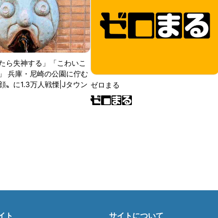
たら失神する」「こわいこ
」 兵庫・尼崎の公園に佇む
〟に1.3万人戦慄|Jタウン
ゼロまる
イト
サイトについて