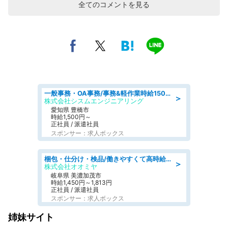
全てのコメントを見る
一般事務・OA事務/事務&軽作業時給1500円土日祝休み各種社保完備
＞
株式会社シスムエンジニアリング
愛知県 豊橋市
時給1,500円～
正社員 / 派遣社員
スポンサー：求人ボックス
梱包・仕分け・検品/働きやすくて高時給の仕分け作業長期休暇充実/残業なし
＞
株式会社オオミヤ
岐阜県 美濃加茂市
時給1,450円～1,813円
正社員 / 派遣社員
スポンサー：求人ボックス
姉妹サイト