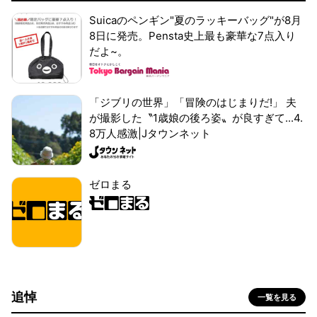
Suicaのペンギン"夏のラッキーバッグ"が8月
8日に発売。Pensta史上最も豪華な7点入り
だよ~。
「ジブリの世界」「冒険のはじまりだ!」 夫
が撮影した〝1歳娘の後ろ姿〟が良すぎて...4.
8万人感激|Jタウンネット
ゼロまる
追悼
一覧を見る