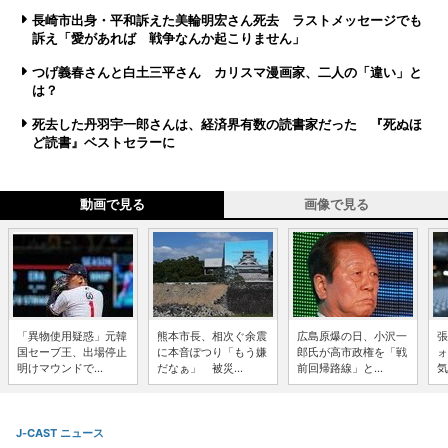
長崎市出身・平和訴えた美輪明宏さん死去 ラストメッセージでも
訴え「愛があれば 戦争なんか起こりません」
つげ義春さんと白土三平さん カリスマ漫画家、二人の「違い」と
は？
死去した丹羽宇一郎さんは、経済界有数の読書家だった 『死ぬほ
ど読書』ベストセラーに
動画で見る
画像で見る
「異物使用疑惑」元韓
熊本市長、相次ぐ余震
広島原爆の日、小沢一
張
国セーブ王、出場停止
に本音ぽつり「もう嫌
郎氏が高市政権を「戦
ォ
明けマウンドで...
だなぁ」 被災...
前回帰路線」と...
気
J-CAST ニュース