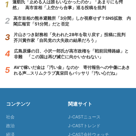
蓮舫氏「止める人は誰もいなかったのか」「あまりにも愕
然」 高市首相「上空から合掌」巡る投稿を批判
高市首相の熊本避難所「3分間」しか視察せず？SNS拡散 内
閣広報官「51分間」だと否定
片山さつき財務相「失われた28年を取り戻す」投稿に批判
芥川賞作家「自民党の大失政の結果だろう」
広島原爆の日、小沢一郎氏が高市政権を「戦前回帰路線」と
非難 「この国は再び滅亡に向かいかねない」
AVで稼いだ金は「汚い金」なのか 寄付報告への中傷にあき
れる声...スリムクラブ真栄田もバッサリ「汚い心だね」
コンテンツ
関連サイト
社会
J-CASTニュース
政治
J-CASTトレンド
経済
J-CAST会社ウォッチ