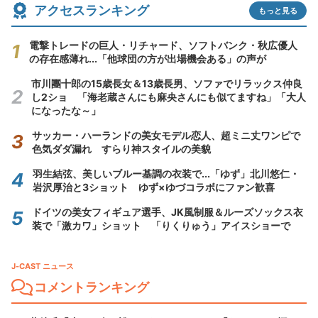
アクセスランキング
もっと見る
電撃トレードの巨人・リチャード、ソフトバンク・秋広優人
の存在感薄れ...「他球団の方が出場機会ある」の声が
市川團十郎の15歳長女＆13歳長男、ソファでリラックス仲良
し2ショ 「海老蔵さんにも麻央さんにも似てますね」「大人
になったな～」
サッカー・ハーランドの美女モデル恋人、超ミニ丈ワンピで
色気ダダ漏れ すらり神スタイルの美貌
羽生結弦、美しいブルー基調の衣装で...「ゆず」北川悠仁・
岩沢厚治と3ショット ゆず×ゆづコラボにファン歓喜
ドイツの美女フィギュア選手、JK風制服＆ルーズソックス衣
装で「激カワ」ショット 「りくりゅう」アイスショーで
J-CAST ニュース
コメントランキング