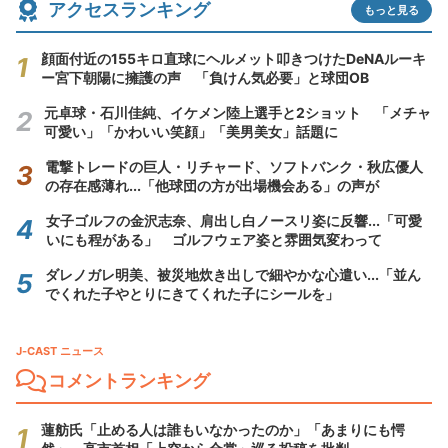
アクセスランキング
もっと見る
顔面付近の155キロ直球にヘルメット叩きつけたDeNAルーキ
ー宮下朝陽に擁護の声 「負けん気必要」と球団OB
元卓球・石川佳純、イケメン陸上選手と2ショット 「メチャ
可愛い」「かわいい笑顔」「美男美女」話題に
電撃トレードの巨人・リチャード、ソフトバンク・秋広優人
の存在感薄れ...「他球団の方が出場機会ある」の声が
女子ゴルフの金沢志奈、肩出し白ノースリ姿に反響...「可愛
いにも程がある」 ゴルフウェア姿と雰囲気変わって
ダレノガレ明美、被災地炊き出しで細やかな心遣い...「並ん
でくれた子やとりにきてくれた子にシールを」
J-CAST ニュース
コメントランキング
蓮舫氏「止める人は誰もいなかったのか」「あまりにも愕