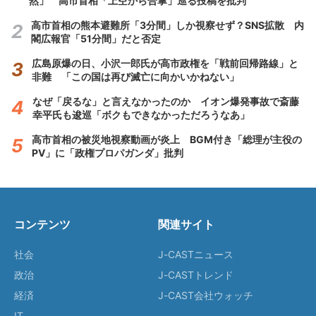
然」 高市首相「上空から合掌」巡る投稿を批判
高市首相の熊本避難所「3分間」しか視察せず？SNS拡散 内
閣広報官「51分間」だと否定
広島原爆の日、小沢一郎氏が高市政権を「戦前回帰路線」と
非難 「この国は再び滅亡に向かいかねない」
なぜ「戻るな」と言えなかったのか イオン爆発事故で斎藤
幸平氏も逡巡「ボクもできなかっただろうなあ」
高市首相の被災地視察動画が炎上 BGM付き「総理が主役の
PV」に「政権プロパガンダ」批判
コンテンツ
関連サイト
社会
J-CASTニュース
政治
J-CASTトレンド
経済
J-CAST会社ウォッチ
IT