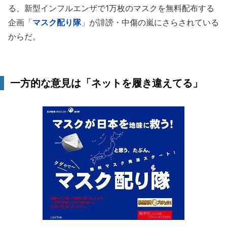
る、新型インフルエンザで1万枚のマスクを無料配布する
企画「
マスク配り隊
」が誹謗・中傷の嵐にさらされている
からだ。
一方的な意見は「ネットを履き違えてる」