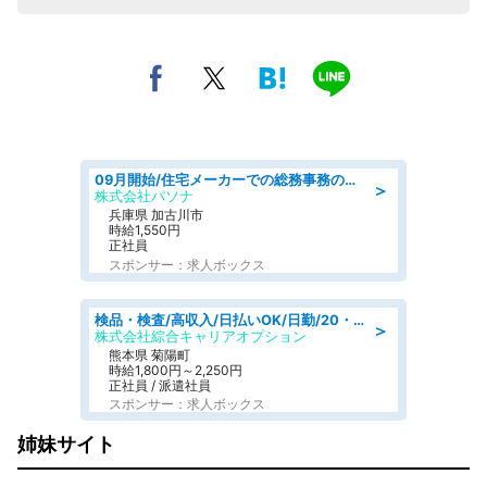
09月開始/住宅メーカーでの総務事務のお仕事/駅近/車通勤可/一般事務/人事労務
＞
株式会社パソナ
兵庫県 加古川市
時給1,550円
正社員
スポンサー：求人ボックス
検品・検査/高収入/日払いOK/日勤/20・30・40代活躍中/製造 工場
＞
株式会社綜合キャリアオプション
熊本県 菊陽町
時給1,800円～2,250円
正社員 / 派遣社員
スポンサー：求人ボックス
姉妹サイト