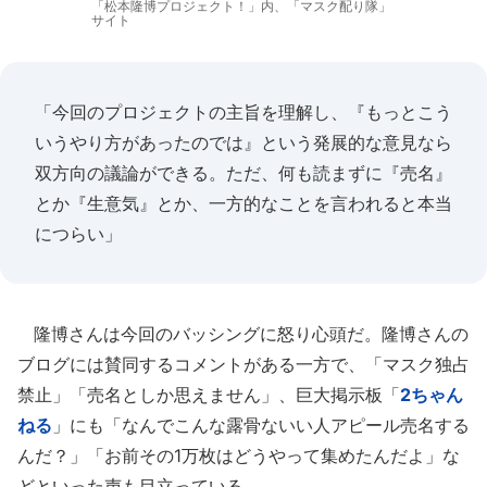
「松本隆博プロジェクト！」内、「マスク配り隊」
サイト
「今回のプロジェクトの主旨を理解し、『もっとこう
いうやり方があったのでは』という発展的な意見なら
双方向の議論ができる。ただ、何も読まずに『売名』
とか『生意気』とか、一方的なことを言われると本当
につらい」
隆博さんは今回のバッシングに怒り心頭だ。隆博さんの
ブログには賛同するコメントがある一方で、「マスク独占
禁止」「売名としか思えません」、巨大掲示板「
2ちゃん
ねる
」にも「なんでこんな露骨ないい人アピール売名する
んだ？」「お前その1万枚はどうやって集めたんだよ」な
どといった声も目立っている。