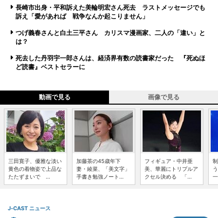
長崎市出身・平和訴えた美輪明宏さん死去 ラストメッセージでも
訴え「愛があれば 戦争なんか起こりません」
つげ義春さんと白土三平さん カリスマ漫画家、二人の「違い」と
は？
死去した丹羽宇一郎さんは、経済界有数の読書家だった 『死ぬほ
ど読書』ベストセラーに
動画で見る
画像で見る
三田寛子、優雅な淡い
加藤茶の45歳年下
フィギュア・中井亜
制
黄色の着物姿で上品な
妻・綾菜、「美文字」
美、華麗にトリプルア
う
たたずまいで ...
手書き勉強ノート...
クセル決める 「...
一
J-CAST ニュース