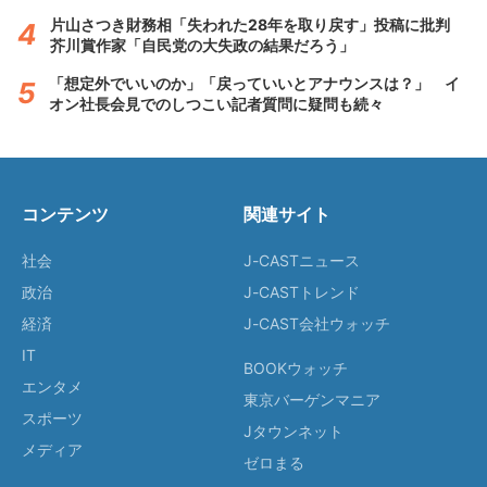
片山さつき財務相「失われた28年を取り戻す」投稿に批判
芥川賞作家「自民党の大失政の結果だろう」
「想定外でいいのか」「戻っていいとアナウンスは？」 イ
オン社長会見でのしつこい記者質問に疑問も続々
コンテンツ
関連サイト
社会
J-CASTニュース
政治
J-CASTトレンド
経済
J-CAST会社ウォッチ
IT
BOOKウォッチ
エンタメ
東京バーゲンマニア
スポーツ
Jタウンネット
メディア
ゼロまる