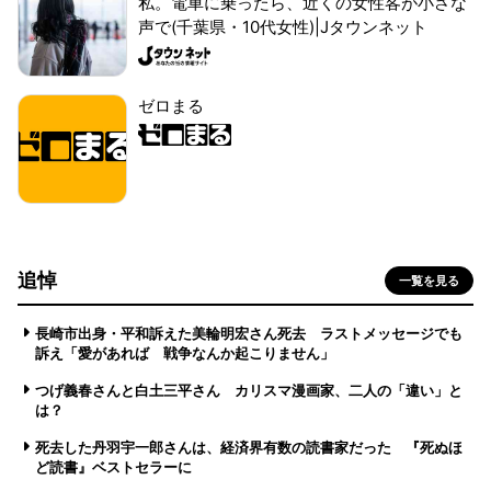
私。電車に乗ったら、近くの女性客が小さな
声で(千葉県・10代女性)|Jタウンネット
ゼロまる
追悼
一覧を見る
長崎市出身・平和訴えた美輪明宏さん死去 ラストメッセージでも
訴え「愛があれば 戦争なんか起こりません」
つげ義春さんと白土三平さん カリスマ漫画家、二人の「違い」と
は？
死去した丹羽宇一郎さんは、経済界有数の読書家だった 『死ぬほ
ど読書』ベストセラーに