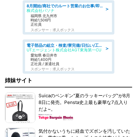
8月開始/商社でのルート営業のお仕事/即日勤務可/車通勤可/営業
＞
株式会社パソナ
福岡県 北九州市
時給1,506円
正社員
スポンサー：求人ボックス
電子部品の組立・検査/寮完備/日払い/工場・製造
＞
UTエージェント株式会社AGT東海第一CU
愛知県 春日井市
時給1,400円
正社員 / 派遣社員
スポンサー：求人ボックス
姉妹サイト
Suicaのペンギン"夏のラッキーバッグ"が8月
8日に発売。Pensta史上最も豪華な7点入り
だよ~。
気付かないうちに経血でズボンを汚していた