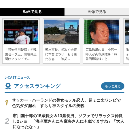
動画で見る
画像で見る
「異物使用疑惑」元韓
熊本市長、相次ぐ余震
広島原爆の日、小沢一
張
国セーブ王、出場停止
に本音ぽつり「もう嫌
郎氏が高市政権を「戦
ォ
明けマウンドで...
だなぁ」 被災...
前回帰路線」と...
気
J-CAST ニュース
アクセスランキング
もっと見る
サッカー・ハーランドの美女モデル恋人、超ミニ丈ワンピで
色気ダダ漏れ すらり神スタイルの美貌
市川團十郎の15歳長女＆13歳長男、ソファでリラックス仲良
し2ショ 「海老蔵さんにも麻央さんにも似てますね」「大人
になったな～」