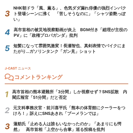
NHK朝ドラ「風、薫る」、色気ダダ漏れ俳優の強烈インパク
ト登場シーンに沸く 「苦しそうなのに」「シャツ姿艶っぽ
い」
高市首相の被災地視察動画が炎上 BGM付き「総理が主役の
PV」に「政権プロパガンダ」批判
短髪になって雰囲気激変！長瀬智也、真剣表情でバイクにま
たがり...ガソリンタンク「ガン見」ショット
J-CAST ニュース
コメントランキング
高市首相の熊本避難所「3分間」しか視察せず？SNS拡散 内
閣広報官「51分間」だと否定
元文科事務次官・前川喜平氏「熊本の体育館にクーラーをつ
けろ！」訴えにSNSあきれ「ブーメランでは」
蓮舫氏「止める人は誰もいなかったのか」「あまりにも愕
然」 高市首相「上空から合掌」巡る投稿を批判