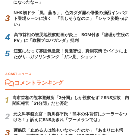
になったな～」
NHK朝ドラ「風、薫る」、色気ダダ漏れ俳優の強烈インパク
ト登場シーンに沸く 「苦しそうなのに」「シャツ姿艶っぽ
い」
高市首相の被災地視察動画が炎上 BGM付き「総理が主役の
PV」に「政権プロパガンダ」批判
短髪になって雰囲気激変！長瀬智也、真剣表情でバイクにま
たがり...ガソリンタンク「ガン見」ショット
J-CAST ニュース
コメントランキング
高市首相の熊本避難所「3分間」しか視察せず？SNS拡散 内
閣広報官「51分間」だと否定
元文科事務次官・前川喜平氏「熊本の体育館にクーラーをつ
けろ！」訴えにSNSあきれ「ブーメランでは」
蓮舫氏「止める人は誰もいなかったのか」「あまりにも愕