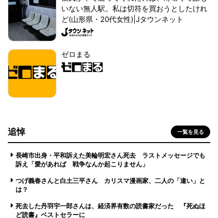
いない無人駅。私は切符を買おうとしたけれ
ど(山形県・20代女性)|Jタウンネット
ゼロまる
追悼
一覧を見る
長崎市出身・平和訴えた美輪明宏さん死去 ラストメッセージでも
訴え「愛があれば 戦争なんか起こりません」
つげ義春さんと白土三平さん カリスマ漫画家、二人の「違い」と
は？
死去した丹羽宇一郎さんは、経済界有数の読書家だった 『死ぬほ
ど読書』ベストセラーに