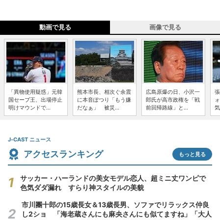
動画で見る
画像で見る
「異物使用疑惑」元韓
熊本市長、相次ぐ余震
広島原爆の日、小沢一
張
国セーブ王、出場停止
に本音ぽつり「もう嫌
郎氏が高市政権を「戦
ォ
明けマウンドで...
だなぁ」 被災...
前回帰路線」と...
気
J-CAST ニュース
アクセスランキング
もっと見る
サッカー・ハーランドの美女モデル恋人、超ミニ丈ワンピで
色気ダダ漏れ すらり神スタイルの美貌
市川團十郎の15歳長女＆13歳長男、ソファでリラックス仲良
し2ショ 「海老蔵さんにも麻央さんにも似てますね」「大人