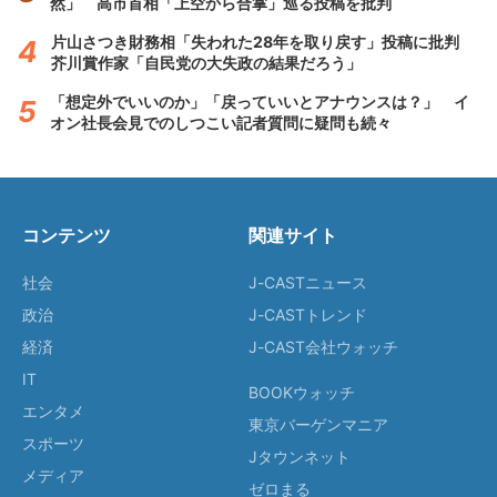
然」 高市首相「上空から合掌」巡る投稿を批判
片山さつき財務相「失われた28年を取り戻す」投稿に批判
芥川賞作家「自民党の大失政の結果だろう」
「想定外でいいのか」「戻っていいとアナウンスは？」 イ
オン社長会見でのしつこい記者質問に疑問も続々
コンテンツ
関連サイト
社会
J-CASTニュース
政治
J-CASTトレンド
経済
J-CAST会社ウォッチ
IT
BOOKウォッチ
エンタメ
東京バーゲンマニア
スポーツ
Jタウンネット
メディア
ゼロまる