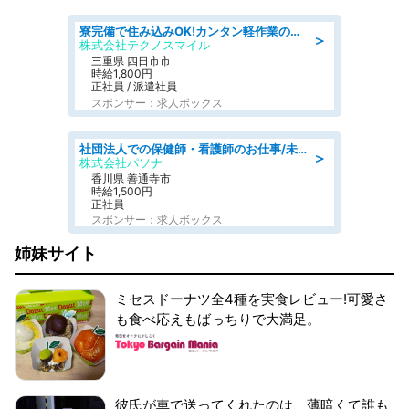
寮完備で住み込みOK!カンタン軽作業のお仕事 denso aichi
＞
株式会社テクノスマイル
三重県 四日市市
時給1,800円
正社員 / 派遣社員
スポンサー：求人ボックス
社団法人での保健師・看護師のお仕事/未経験OK/要資格:普通免許、保健師、正看護師
＞
株式会社パソナ
香川県 善通寺市
時給1,500円
正社員
スポンサー：求人ボックス
姉妹サイト
ミセスドーナツ全4種を実食レビュー!可愛さ
も食べ応えもばっちりで大満足。
彼氏が車で送ってくれたのは、薄暗くて誰も