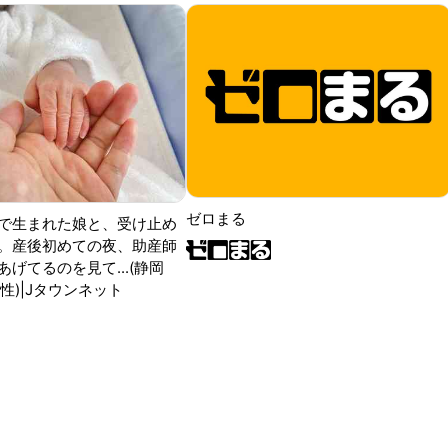
ゼロまる
で生まれた娘と、受け止め
。産後初めての夜、助産師
げてるのを見て...(静岡
性)|Jタウンネット