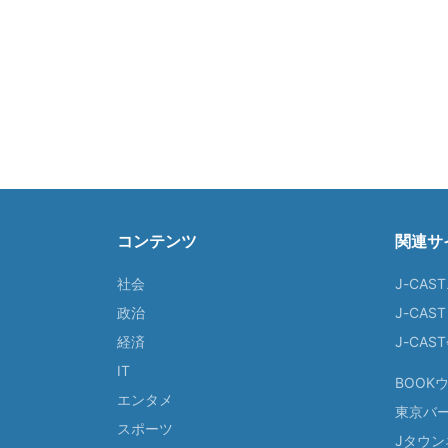
コンテンツ
関連サ
社会
J-CAS
政治
J-CAS
経済
J-CA
IT
BOOK
エンタメ
東京バ
スポーツ
Jタウン