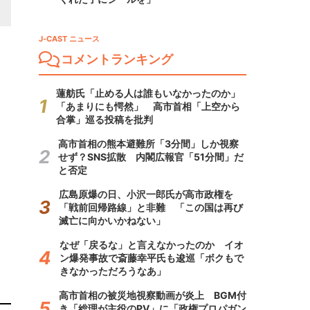
J-CAST ニュース
コメントランキング
蓮舫氏「止める人は誰もいなかったのか」
「あまりにも愕然」 高市首相「上空から
合掌」巡る投稿を批判
高市首相の熊本避難所「3分間」しか視察
せず？SNS拡散 内閣広報官「51分間」だ
と否定
広島原爆の日、小沢一郎氏が高市政権を
「戦前回帰路線」と非難 「この国は再び
滅亡に向かいかねない」
なぜ「戻るな」と言えなかったのか イオ
ン爆発事故で斎藤幸平氏も逡巡「ボクもで
きなかっただろうなあ」
高市首相の被災地視察動画が炎上 BGM付
き「総理が主役のPV」に「政権プロパガン