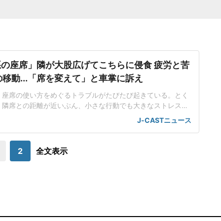
の座席」隣が大股広げてこちらに侵食 疲労と苦
の移動...「席を変えて」と車掌に訴え
、座席の使い方をめぐるトラブルがたびたび起きている。とく
、隣席との距離が近いぶん、小さな行動でも大きなストレスに
。都内在住の中村彩名さん(仮名・30代)は、関西方面から東
J-CASTニュース
で、思わぬ出来事に直面した。不自然な姿勢で移動する羽目に
寝不足が続く中、中村さんは、少しでも休もうと指定席を予約
して乗車した。車内で仮眠を取るつもり
2
全文表示