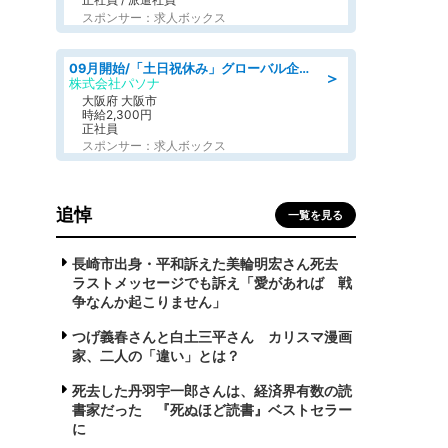
スポンサー：求人ボックス
09月開始/「土日祝休み」グローバル企業での産業保健のお仕事/保健師/高時給/残業なし/服装自由
＞
株式会社パソナ
大阪府 大阪市
時給2,300円
正社員
スポンサー：求人ボックス
追悼
一覧を見る
長崎市出身・平和訴えた美輪明宏さん死去
ラストメッセージでも訴え「愛があれば 戦
争なんか起こりません」
つげ義春さんと白土三平さん カリスマ漫画
家、二人の「違い」とは？
死去した丹羽宇一郎さんは、経済界有数の読
書家だった 『死ぬほど読書』ベストセラー
に