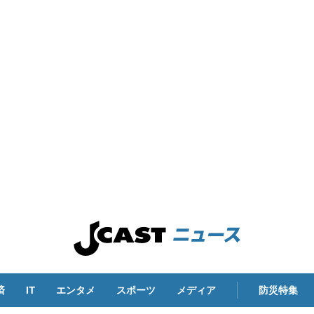
済
IT
エンタメ
スポーツ
メディア
防災特集