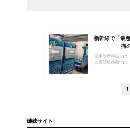
新幹線で「最悪
痛
電車や新幹線では
に長距離移動では
つながることがある
京に向かう新幹線
仕事が多忙のため
1
姉妹サイト