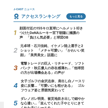
J-CAST ニュース
アクセスランキング
もっと見る
顔面付近の155キロ直球にヘルメット叩き
つけたDeNAルーキー宮下朝陽に擁護の
声 「負けん気必要」と球団OB
元卓球・石川佳純、イケメン陸上選手と2
ショット 「メチャ可愛い」「かわいい笑
顔」「美男美女」話題に
電撃トレードの巨人・リチャード、ソフト
バンク・秋広優人の存在感薄れ...「他球団
の方が出場機会ある」の声が
女子ゴルフの金沢志奈、肩出し白ノースリ
姿に反響...「可愛いにも程がある」 ゴル
フウェア姿と雰囲気変わって
ダレノガレ明美、被災地炊き出しで細やか
な心遣い...「並んでくれた子やとりにきて
くれた子にシールを」