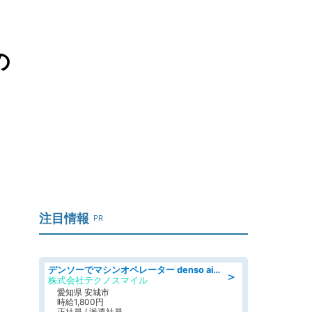
の
注目情報
PR
デンソーでマシンオペレーター denso aichi
＞
株式会社テクノスマイル
愛知県 安城市
時給1,800円
正社員 / 派遣社員