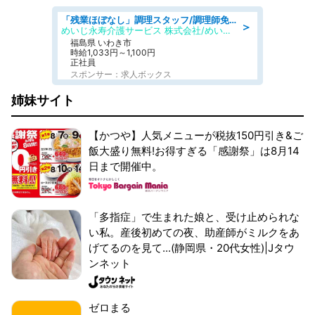
「残業ほぼなし」調理スタッフ/調理師免許必須/正職員/日勤のみ/住宅型有料老人ホーム
＞
めいじ永寿介護サービス 株式会社/めいじ永寿介護サービスセンター
福島県 いわき市
時給1,033円～1,100円
正社員
スポンサー：求人ボックス
姉妹サイト
【かつや】人気メニューが税抜150円引き&ご
飯大盛り無料!お得すぎる「感謝祭」は8月14
日まで開催中。
「多指症」で生まれた娘と、受け止められな
い私。産後初めての夜、助産師がミルクをあ
げてるのを見て...(静岡県・20代女性)|Jタウ
ンネット
ゼロまる