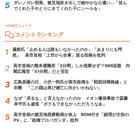
ダレノガレ明美、被災地炊き出しで細やかな心遣い...「並ん
でくれた子やとりにきてくれた子にシールを」
J-CAST ニュース
コメントランキング
蓮舫氏「止める人は誰もいなかったのか」「あまりにも愕
然」 高市首相「上空から合掌」巡る投稿を批判
高市首相の熊本避難所「3分間」しか視察せず？SNS拡散 内
閣広報官「51分間」だと否定
広島原爆の日、小沢一郎氏が高市政権を「戦前回帰路線」と
非難 「この国は再び滅亡に向かいかねない」
なぜ「戻るな」と言えなかったのか イオン爆発事故で斎藤
幸平氏も逡巡「ボクもできなかっただろうなあ」
高市首相の被災地視察動画が炎上 BGM付き「総理が主役の
PV」に「政権プロパガンダ」批判