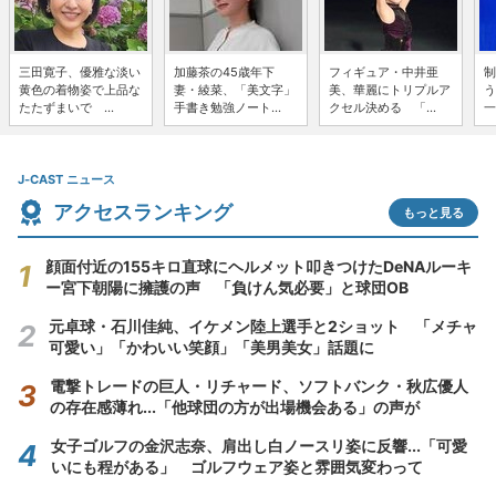
三田寛子、優雅な淡い
加藤茶の45歳年下
フィギュア・中井亜
制
黄色の着物姿で上品な
妻・綾菜、「美文字」
美、華麗にトリプルア
う
たたずまいで ...
手書き勉強ノート...
クセル決める 「...
一
J-CAST ニュース
アクセスランキング
もっと見る
顔面付近の155キロ直球にヘルメット叩きつけたDeNAルーキ
ー宮下朝陽に擁護の声 「負けん気必要」と球団OB
元卓球・石川佳純、イケメン陸上選手と2ショット 「メチャ
可愛い」「かわいい笑顔」「美男美女」話題に
電撃トレードの巨人・リチャード、ソフトバンク・秋広優人
の存在感薄れ...「他球団の方が出場機会ある」の声が
女子ゴルフの金沢志奈、肩出し白ノースリ姿に反響...「可愛
いにも程がある」 ゴルフウェア姿と雰囲気変わって