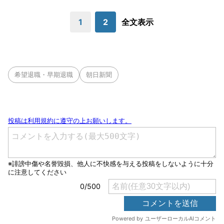
1
2
全文表示
希望退職・早期退職
朝日新聞