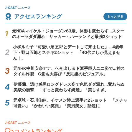
J-CAST ニュース
アクセスランキング
もっと見る
元NBAマイケル・ジョーダン63歳、体形も変わらず...スター
のオーラダダ漏れ サッカー・ハーランドと最強2ショット
小柳ルミ子「可愛い弟 五郎とデートして来ました」...4歳年
下・野口五郎とステキ2ショット 「40代にしか見えませ
ん！」
元NHK中川安奈アナ、へそ出し＆ド派手巨人ユニ姿で...神ス
タイル炸裂 G党も大喜び「反則級のビジュアル」
伊藤蘭、透け感黒ロングドレス姿で色気ダダ漏れ...変わらぬ
美貌の衝撃 「ずっと変わらず綺麗」「美しすぎ」
元卓球・石川佳純、イケメン陸上選手と2ショット 「メチャ
可愛い」「かわいい笑顔」「美男美女」話題に
J-CAST ニュース
コメントランキング