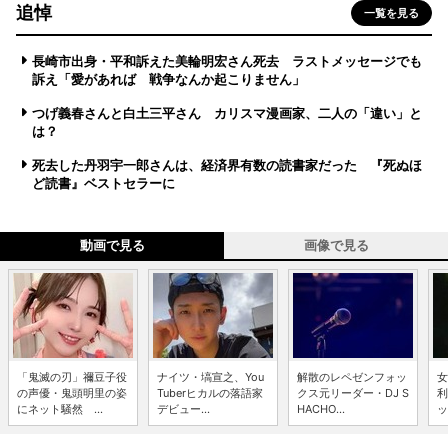
追悼
一覧を見る
長崎市出身・平和訴えた美輪明宏さん死去 ラストメッセージでも
訴え「愛があれば 戦争なんか起こりません」
つげ義春さんと白土三平さん カリスマ漫画家、二人の「違い」と
は？
死去した丹羽宇一郎さんは、経済界有数の読書家だった 『死ぬほ
ど読書』ベストセラーに
動画で見る
画像で見る
「鬼滅の刃」禰豆子役
ナイツ・塙宣之、You
解散のレペゼンフォッ
女
の声優・鬼頭明里の姿
Tuberヒカルの落語家
クス元リーダー・DJ S
利
にネット騒然 ...
デビュー...
HACHO...
ッ