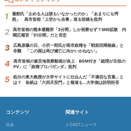
蓮舫氏「止める人は誰もいなかったのか」「あまりにも愕
然」 高市首相「上空から合掌」巡る投稿を批判
高市首相の熊本避難所「3分間」しか視察せず？SNS拡散 内
閣広報官「51分間」だと否定
広島原爆の日、小沢一郎氏が高市政権を「戦前回帰路線」と
非難 「この国は再び滅亡に向かいかねない」
高市首相の被災地視察動画が炎上 BGM付き「総理が主役の
PV」に「政権プロパガンダ」批判
処分の東大教授が大学サイトに仕込んだ「不適切な言葉」と
は？ 各紙は「六四天安門」と報道も...大学側は説明拒否
コンテンツ
関連サイト
社会
J-CASTニュース