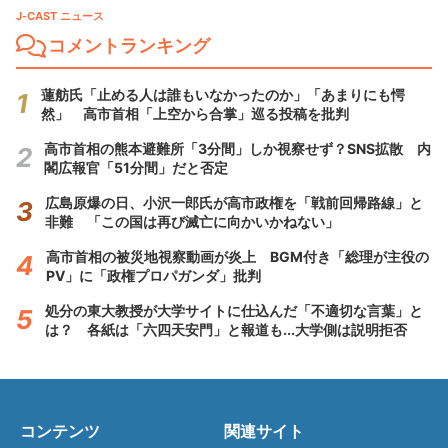
J-CAST ニュース
コメントランキング
蓮舫氏「止める人は誰もいなかったのか」「あまりにも愕
然」 高市首相「上空から合掌」巡る投稿を批判
高市首相の熊本避難所「3分間」しか視察せず？SNS拡散 内
閣広報官「51分間」だと否定
広島原爆の日、小沢一郎氏が高市政権を「戦前回帰路線」と
非難 「この国は再び滅亡に向かいかねない」
高市首相の被災地視察動画が炎上 BGM付き「総理が主役の
PV」に「政権プロパガンダ」批判
処分の東大教授が大学サイトに仕込んだ「不適切な言葉」と
は？ 各紙は「六四天安門」と報道も...大学側は説明拒否
コンテンツ
関連サイト