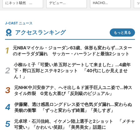
にネット騒然 ...
デビュー...
HACHO...
ッ
J-CAST ニュース
アクセスランキング
もっと見る
元NBAマイケル・ジョーダン63歳、体形も変わらず...スター
のオーラダダ漏れ サッカー・ハーランドと最強2ショット
小柳ルミ子「可愛い弟 五郎とデートして来ました」...4歳年
下・野口五郎とステキ2ショット 「40代にしか見えませ
ん！」
元NHK中川安奈アナ、へそ出し＆ド派手巨人ユニ姿で...神ス
タイル炸裂 G党も大喜び「反則級のビジュアル」
伊藤蘭、透け感黒ロングドレス姿で色気ダダ漏れ...変わらぬ
美貌の衝撃 「ずっと変わらず綺麗」「美しすぎ」
元卓球・石川佳純、イケメン陸上選手と2ショット 「メチャ
可愛い」「かわいい笑顔」「美男美女」話題に