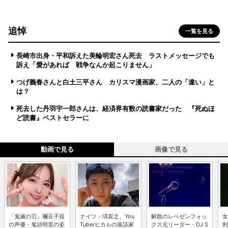
追悼
一覧を見る
長崎市出身・平和訴えた美輪明宏さん死去 ラストメッセージでも
訴え「愛があれば 戦争なんか起こりません」
つげ義春さんと白土三平さん カリスマ漫画家、二人の「違い」と
は？
死去した丹羽宇一郎さんは、経済界有数の読書家だった 『死ぬほ
ど読書』ベストセラーに
動画で見る
画像で見る
「鬼滅の刃」禰豆子役
ナイツ・塙宣之、You
解散のレペゼンフォッ
女
の声優・鬼頭明里の姿
Tuberヒカルの落語家
クス元リーダー・DJ S
利