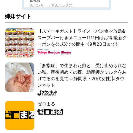
正社員
スポンサー：求人ボックス
姉妹サイト
【ステーキガスト】ライス・パン食べ放題&
スープバー付きメニュー1111円はお得!最新ク
ーポンを公式Xで公開中《9月23日まで》
「多指症」で生まれた娘と、受け止められな
い私。産後初めての夜、助産師がミルクをあ
げてるのを見て...(静岡県・20代女性)|Jタウ
ンネット
ゼロまる