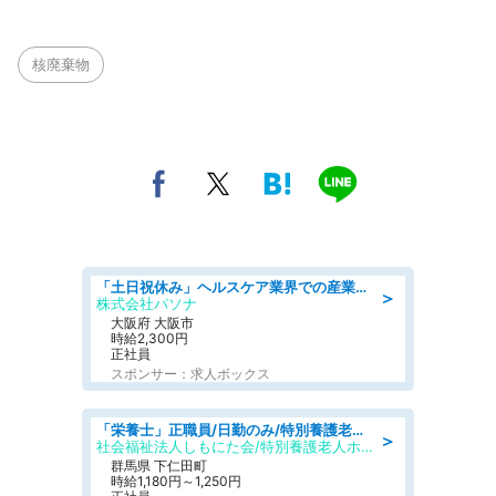
核廃棄物
「土日祝休み」ヘルスケア業界での産業保健師業務/看護師/高時給/要資格:正看護師
＞
株式会社パソナ
大阪府 大阪市
時給2,300円
正社員
スポンサー：求人ボックス
「栄養士」正職員/日勤のみ/特別養護老人ホーム
＞
社会福祉法人しもにた会/特別養護老人ホーム かぶらの里
群馬県 下仁田町
時給1,180円～1,250円