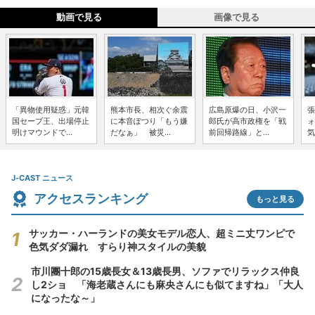
動画で見る
画像で見る
「異物使用疑惑」元韓
熊本市長、相次ぐ余震
広島原爆の日、小沢一
張
国セーブ王、出場停止
に本音ぽつり「もう嫌
郎氏が高市政権を「戦
ォ
明けマウンドで...
だなぁ」 被災...
前回帰路線」と...
気
J-CAST ニュース
アクセスランキング
もっと見る
サッカー・ハーランドの美女モデル恋人、超ミニ丈ワンピで
色気ダダ漏れ すらり神スタイルの美貌
市川團十郎の15歳長女＆13歳長男、ソファでリラックス仲良
し2ショ 「海老蔵さんにも麻央さんにも似てますね」「大人
になったな～」