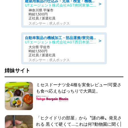
建築用製品の仕込み・充填・検査・機械操作/寮完備/日払い/工場・製造
＞
UTエージェント株式会社AGT南関東第二CU
神奈川県 平塚市
時給1,500円
正社員 / 派遣社員
スポンサー：求人ボックス
自動車製品の機械加工・部品運搬/寮完備/日払い/工場・製造
＞
UTエージェント株式会社AGT西日本第二CU
大分県 宇佐市
時給1,550円
正社員 / 派遣社員
スポンサー：求人ボックス
姉妹サイト
ミセスドーナツ全4種を実食レビュー!可愛さ
も食べ応えもばっちりで大満足。
「ヒクイドリの部屋」から〝謎の棒〟発見さ
れる 黒くて硬くて...これは何?動物園に聞く|