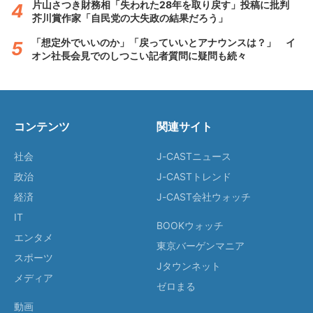
片山さつき財務相「失われた28年を取り戻す」投稿に批判
芥川賞作家「自民党の大失政の結果だろう」
「想定外でいいのか」「戻っていいとアナウンスは？」 イ
オン社長会見でのしつこい記者質問に疑問も続々
コンテンツ
関連サイト
社会
J-CASTニュース
政治
J-CASTトレンド
経済
J-CAST会社ウォッチ
IT
BOOKウォッチ
エンタメ
東京バーゲンマニア
スポーツ
Jタウンネット
メディア
ゼロまる
動画