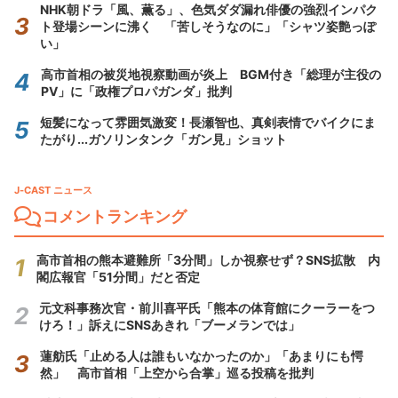
NHK朝ドラ「風、薫る」、色気ダダ漏れ俳優の強烈インパク
ト登場シーンに沸く 「苦しそうなのに」「シャツ姿艶っぽ
い」
高市首相の被災地視察動画が炎上 BGM付き「総理が主役の
PV」に「政権プロパガンダ」批判
短髪になって雰囲気激変！長瀬智也、真剣表情でバイクにま
たがり...ガソリンタンク「ガン見」ショット
J-CAST ニュース
コメントランキング
高市首相の熊本避難所「3分間」しか視察せず？SNS拡散 内
閣広報官「51分間」だと否定
元文科事務次官・前川喜平氏「熊本の体育館にクーラーをつ
けろ！」訴えにSNSあきれ「ブーメランでは」
蓮舫氏「止める人は誰もいなかったのか」「あまりにも愕
然」 高市首相「上空から合掌」巡る投稿を批判