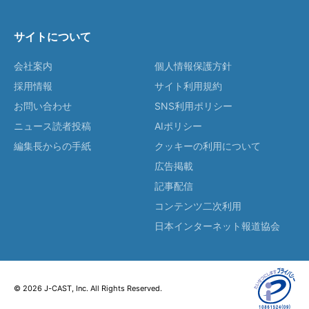
サイトについて
会社案内
個人情報保護方針
採用情報
サイト利用規約
お問い合わせ
SNS利用ポリシー
ニュース読者投稿
AIポリシー
編集長からの手紙
クッキーの利用について
広告掲載
記事配信
コンテンツ二次利用
日本インターネット報道協会
© 2026 J-CAST, Inc. All Rights Reserved.