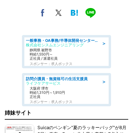
一般事務・OA事務/半導体開発センター内で事務&軽作業スタッフ、募集
＞
株式会社シスムエンジニアリング
静岡県 裾野市
時給1,550円～
正社員 / 派遣社員
スポンサー：求人ボックス
訪問介護員・無資格可の生活支援員
＞
ライフケアサービス
大阪府 堺市
時給1,310円～1,910円
正社員
スポンサー：求人ボックス
姉妹サイト
Suicaのペンギン"夏のラッキーバッグ"が8月