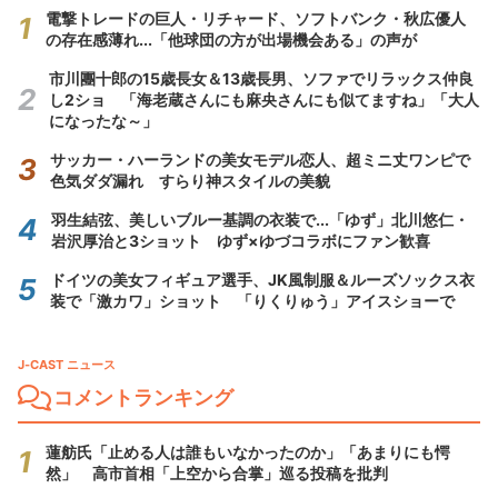
電撃トレードの巨人・リチャード、ソフトバンク・秋広優人
の存在感薄れ...「他球団の方が出場機会ある」の声が
市川團十郎の15歳長女＆13歳長男、ソファでリラックス仲良
し2ショ 「海老蔵さんにも麻央さんにも似てますね」「大人
になったな～」
サッカー・ハーランドの美女モデル恋人、超ミニ丈ワンピで
色気ダダ漏れ すらり神スタイルの美貌
羽生結弦、美しいブルー基調の衣装で...「ゆず」北川悠仁・
岩沢厚治と3ショット ゆず×ゆづコラボにファン歓喜
ドイツの美女フィギュア選手、JK風制服＆ルーズソックス衣
装で「激カワ」ショット 「りくりゅう」アイスショーで
J-CAST ニュース
コメントランキング
蓮舫氏「止める人は誰もいなかったのか」「あまりにも愕
然」 高市首相「上空から合掌」巡る投稿を批判