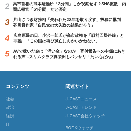
高市首相の熊本避難所「3分間」しか視察せず？SNS拡散 内
閣広報官「51分間」だと否定
片山さつき財務相「失われた28年を取り戻す」投稿に批判
芥川賞作家「自民党の大失政の結果だろう」
広島原爆の日、小沢一郎氏が高市政権を「戦前回帰路線」と
非難 「この国は再び滅亡に向かいかねない」
AVで稼いだ金は「汚い金」なのか 寄付報告への中傷にあき
れる声...スリムクラブ真栄田もバッサリ「汚い心だね」
コンテンツ
関連サイト
社会
J-CASTニュース
政治
J-CASTトレンド
経済
J-CAST会社ウォッチ
IT
BOOKウォッチ