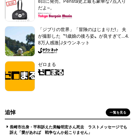
8日に発売。Pensta史上最も豪華な7点入り
だよ~。
「ジブリの世界」「冒険のはじまりだ!」 夫
が撮影した〝1歳娘の後ろ姿〟が良すぎて...4.
8万人感激|Jタウンネット
ゼロまる
追悼
一覧を見る
長崎市出身・平和訴えた美輪明宏さん死去 ラストメッセージでも
訴え「愛があれば 戦争なんか起こりません」