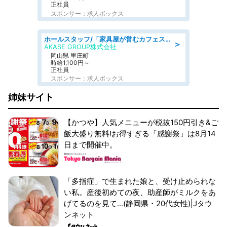
正社員
スポンサー：求人ボックス
ホールスタッフ/「家具屋が営むカフェスタッフ!」週2日～OK!嬉しいまかない付き/岡山県/浅口郡里庄町
＞
AKASE GROUP株式会社
岡山県 里庄町
時給1,100円～
正社員
スポンサー：求人ボックス
姉妹サイト
【かつや】人気メニューが税抜150円引き&ご
飯大盛り無料!お得すぎる「感謝祭」は8月14
日まで開催中。
「多指症」で生まれた娘と、受け止められな
い私。産後初めての夜、助産師がミルクをあ
げてるのを見て...(静岡県・20代女性)|Jタウ
ンネット