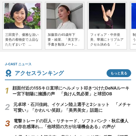
三田寛子、優雅な淡い
加藤茶の45歳年下
フィギュア・中井亜
制
黄色の着物姿で上品な
妻・綾菜、「美文字」
美、華麗にトリプルア
う
たたずまいで ...
手書き勉強ノート...
クセル決める 「...
一
J-CAST ニュース
アクセスランキング
もっと見る
顔面付近の155キロ直球にヘルメット叩きつけたDeNAルーキ
ー宮下朝陽に擁護の声 「負けん気必要」と球団OB
元卓球・石川佳純、イケメン陸上選手と2ショット 「メチャ
可愛い」「かわいい笑顔」「美男美女」話題に
電撃トレードの巨人・リチャード、ソフトバンク・秋広優人
の存在感薄れ...「他球団の方が出場機会ある」の声が