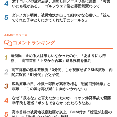
女子ゴルフの金沢志奈、肩出し白ノースリ姿に反響...「可愛
いにも程がある」 ゴルフウェア姿と雰囲気変わって
ダレノガレ明美、被災地炊き出しで細やかな心遣い...「並ん
でくれた子やとりにきてくれた子にシールを」
J-CAST ニュース
コメントランキング
蓮舫氏「止める人は誰もいなかったのか」「あまりにも愕
然」 高市首相「上空から合掌」巡る投稿を批判
高市首相の熊本避難所「3分間」しか視察せず？SNS拡散 内
閣広報官「51分間」だと否定
広島原爆の日、小沢一郎氏が高市政権を「戦前回帰路線」と
非難 「この国は再び滅亡に向かいかねない」
なぜ「戻るな」と言えなかったのか イオン爆発事故で斎藤
幸平氏も逡巡「ボクもできなかっただろうなあ」
高市首相の被災地視察動画が炎上 BGM付き「総理が主役の
PV」に「政権プロパガンダ」批判