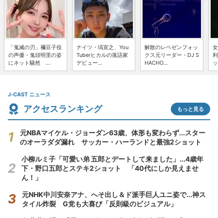
「鬼滅の刃」禰豆子役
ナイツ・塙宣之、You
解散のレペゼンフォッ
女
の声優・鬼頭明里の姿
Tuberヒカルの落語家
クス元リーダー・DJ S
利
にネット騒然 ...
デビュー...
HACHO...
ッ
J-CAST ニュース
アクセスランキング
もっと見る
元NBAマイケル・ジョーダン63歳、体形も変わらず...スター
のオーラダダ漏れ サッカー・ハーランドと最強2ショット
小柳ルミ子「可愛い弟 五郎とデートして来ました」...4歳年
下・野口五郎とステキ2ショット 「40代にしか見えませ
ん！」
元NHK中川安奈アナ、へそ出し＆ド派手巨人ユニ姿で...神ス
タイル炸裂 G党も大喜び「反則級のビジュアル」