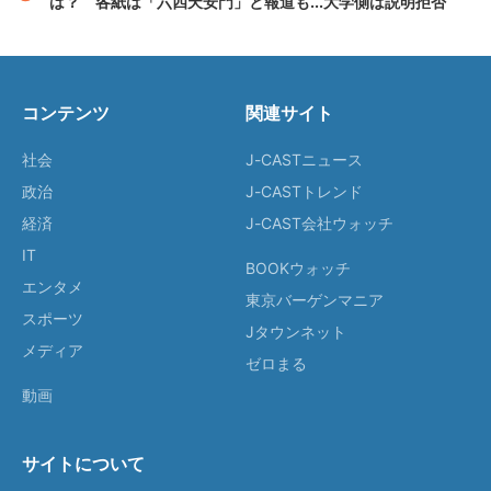
は？ 各紙は「六四天安門」と報道も...大学側は説明拒否
コンテンツ
関連サイト
社会
J-CASTニュース
政治
J-CASTトレンド
経済
J-CAST会社ウォッチ
IT
BOOKウォッチ
エンタメ
東京バーゲンマニア
スポーツ
Jタウンネット
メディア
ゼロまる
動画
サイトについて