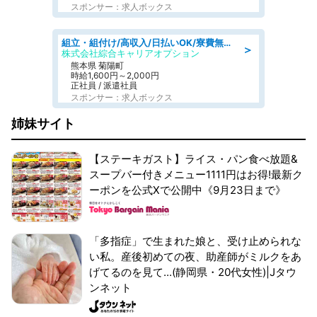
スポンサー：求人ボックス
組立・組付け/高収入/日払いOK/寮費無料/交替制/20・30・40代活躍中
＞
株式会社綜合キャリアオプション
熊本県 菊陽町
時給1,600円～2,000円
正社員 / 派遣社員
スポンサー：求人ボックス
姉妹サイト
【ステーキガスト】ライス・パン食べ放題&
スープバー付きメニュー1111円はお得!最新ク
ーポンを公式Xで公開中《9月23日まで》
「多指症」で生まれた娘と、受け止められな
い私。産後初めての夜、助産師がミルクをあ
げてるのを見て...(静岡県・20代女性)|Jタウ
ンネット