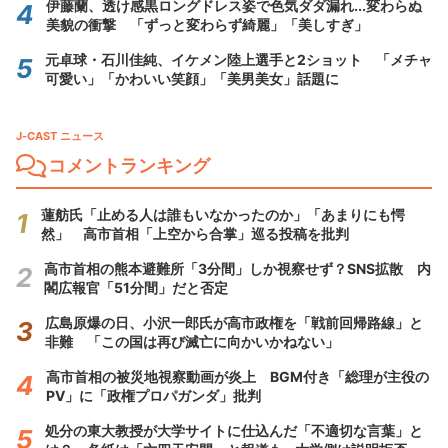
伊藤蘭、透け感黒ロングドレス姿で色気ダダ漏れ...変わらぬ
美貌の衝撃 「ずっと変わらず綺麗」「美しすぎ」
元卓球・石川佳純、イケメン陸上選手と2ショット 「メチャ
可愛い」「かわいい笑顔」「美男美女」話題に
J-CAST ニュース
コメントランキング
蓮舫氏「止める人は誰もいなかったのか」「あまりにも愕
然」 高市首相「上空から合掌」巡る投稿を批判
高市首相の熊本避難所「3分間」しか視察せず？SNS拡散 内
閣広報官「51分間」だと否定
広島原爆の日、小沢一郎氏が高市政権を「戦前回帰路線」と
非難 「この国は再び滅亡に向かいかねない」
高市首相の被災地視察動画が炎上 BGM付き「総理が主役の
PV」に「政権プロパガンダ」批判
処分の東大教授が大学サイトに仕込んだ「不適切な言葉」と