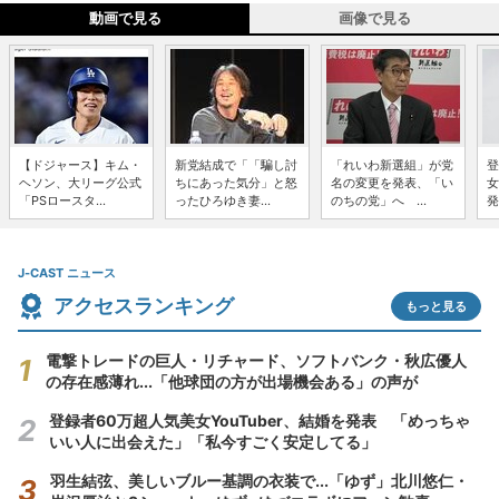
動画で見る
画像で見る
【ドジャース】キム・
新党結成で「「騙し討
「れいわ新選組」が党
登
ヘソン、大リーグ公式
ちにあった気分」と怒
名の変更を発表、「い
女
「PSロースタ...
ったひろゆき妻...
のちの党」へ ...
発
J-CAST ニュース
アクセスランキング
もっと見る
電撃トレードの巨人・リチャード、ソフトバンク・秋広優人
の存在感薄れ...「他球団の方が出場機会ある」の声が
登録者60万超人気美女YouTuber、結婚を発表 「めっちゃ
いい人に出会えた」「私今すごく安定してる」
羽生結弦、美しいブルー基調の衣装で...「ゆず」北川悠仁・