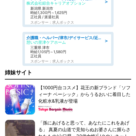
＞
株式会社綜合キャリアオプション
新潟県 新潟市
時給1,300円～1,625円
正社員 / 派遣社員
スポンサー：求人ボックス
介護職・ヘルパー/津市/デイサービス/近鉄名古屋線 高田本山/三重県
＞
憩いの里津ケアホーム
三重県 津市
時給1,105円～1,580円
正社員
スポンサー：求人ボックス
姉妹サイト
【1000円台コスメ】花王の新ブランド「ソフ
ィーナ ベーシック」からうるおいに着目した
化粧水&乳液が登場
「孫にあげると思って、あなたにこれをあげ
る」 真夏の山道で見知らぬお婆さんに握らさ