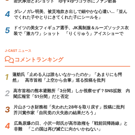
岩沢厚治と3ショット ゆず×ゆづコラボにファン歓喜
ダレノガレ明美、被災地炊き出しで細やかな心遣い...「並ん
でくれた子やとりにきてくれた子にシールを」
ドイツの美女フィギュア選手、JK風制服＆ルーズソックス衣
装で「激カワ」ショット 「りくりゅう」アイスショーで
J-CAST ニュース
コメントランキング
蓮舫氏「止める人は誰もいなかったのか」「あまりにも愕
然」 高市首相「上空から合掌」巡る投稿を批判
高市首相の熊本避難所「3分間」しか視察せず？SNS拡散 内
閣広報官「51分間」だと否定
片山さつき財務相「失われた28年を取り戻す」投稿に批判
芥川賞作家「自民党の大失政の結果だろう」
広島原爆の日、小沢一郎氏が高市政権を「戦前回帰路線」と
非難 「この国は再び滅亡に向かいかねない」