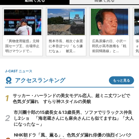
動画で見る
画像で見る
「異物使用疑惑」元韓
熊本市長、相次ぐ余震
広島原爆の日、小沢一
張
国セーブ王、出場停止
に本音ぽつり「もう嫌
郎氏が高市政権を「戦
ォ
明けマウンドで...
だなぁ」 被災...
前回帰路線」と...
気
J-CAST ニュース
アクセスランキング
もっと見る
サッカー・ハーランドの美女モデル恋人、超ミニ丈ワンピで
色気ダダ漏れ すらり神スタイルの美貌
市川團十郎の15歳長女＆13歳長男、ソファでリラックス仲良
し2ショ 「海老蔵さんにも麻央さんにも似てますね」「大人
になったな～」
NHK朝ドラ「風、薫る」、色気ダダ漏れ俳優の強烈インパク