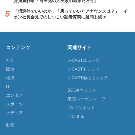
芥川賞作家「自民党の大失政の結果だろう」
「想定外でいいのか」「戻っていいとアナウンスは？」 イ
オン社長会見でのしつこい記者質問に疑問も続々
コンテンツ
関連サイト
社会
J-CASTニュース
政治
J-CASTトレンド
経済
J-CAST会社ウォッチ
IT
BOOKウォッチ
エンタメ
東京バーゲンマニア
スポーツ
Jタウンネット
メディア
ゼロまる
動画