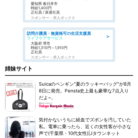
愛知県 春日井市
時給1,400円
正社員 / 派遣社員
スポンサー：求人ボックス
訪問介護員・無資格可の生活支援員
＞
ライフケアサービス
大阪府 堺市
時給1,310円～1,910円
正社員
スポンサー：求人ボックス
姉妹サイト
Suicaのペンギン"夏のラッキーバッグ"が8月
8日に発売。Pensta史上最も豪華な7点入り
だよ~。
気付かないうちに経血でズボンを汚していた
私。電車に乗ったら、近くの女性客が小さな
声で(千葉県・10代女性)|Jタウンネット