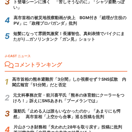
ト登場シーンに沸く 「苦しそうなのに」「シャツ姿艶っぽ
い」
高市首相の被災地視察動画が炎上 BGM付き「総理が主役の
PV」に「政権プロパガンダ」批判
短髪になって雰囲気激変！長瀬智也、真剣表情でバイクにま
たがり...ガソリンタンク「ガン見」ショット
J-CAST ニュース
コメントランキング
高市首相の熊本避難所「3分間」しか視察せず？SNS拡散 内
閣広報官「51分間」だと否定
元文科事務次官・前川喜平氏「熊本の体育館にクーラーをつ
けろ！」訴えにSNSあきれ「ブーメランでは」
蓮舫氏「止める人は誰もいなかったのか」「あまりにも愕
然」 高市首相「上空から合掌」巡る投稿を批判
片山さつき財務相「失われた28年を取り戻す」投稿に批判