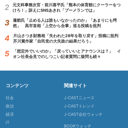
元文科事務次官・前川喜平氏「熊本の体育館にクーラーをつ
けろ！」訴えにSNSあきれ「ブーメランでは」
蓮舫氏「止める人は誰もいなかったのか」「あまりにも愕
然」 高市首相「上空から合掌」巡る投稿を批判
片山さつき財務相「失われた28年を取り戻す」投稿に批判
芥川賞作家「自民党の大失政の結果だろう」
「想定外でいいのか」「戻っていいとアナウンスは？」 イ
オン社長会見でのしつこい記者質問に疑問も続々
コンテンツ
関連サイト
社会
J-CASTニュース
政治
J-CASTトレンド
経済
J-CAST会社ウォッチ
IT
BOOKウォッチ