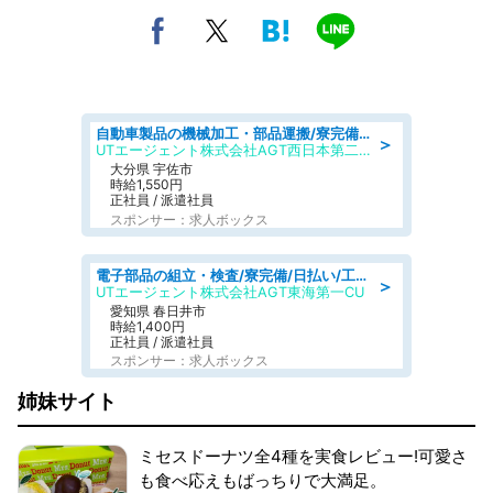
自動車製品の機械加工・部品運搬/寮完備/日払い/工場・製造
＞
UTエージェント株式会社AGT西日本第二CU
大分県 宇佐市
時給1,550円
正社員 / 派遣社員
スポンサー：求人ボックス
電子部品の組立・検査/寮完備/日払い/工場・製造
＞
UTエージェント株式会社AGT東海第一CU
愛知県 春日井市
時給1,400円
正社員 / 派遣社員
スポンサー：求人ボックス
姉妹サイト
ミセスドーナツ全4種を実食レビュー!可愛さ
も食べ応えもばっちりで大満足。