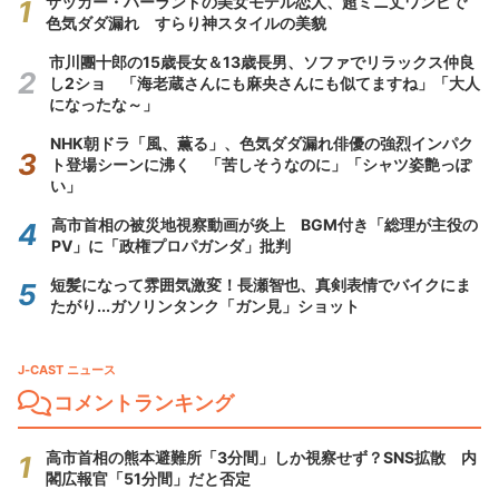
サッカー・ハーランドの美女モデル恋人、超ミニ丈ワンピで
色気ダダ漏れ すらり神スタイルの美貌
市川團十郎の15歳長女＆13歳長男、ソファでリラックス仲良
し2ショ 「海老蔵さんにも麻央さんにも似てますね」「大人
になったな～」
NHK朝ドラ「風、薫る」、色気ダダ漏れ俳優の強烈インパク
ト登場シーンに沸く 「苦しそうなのに」「シャツ姿艶っぽ
い」
高市首相の被災地視察動画が炎上 BGM付き「総理が主役の
PV」に「政権プロパガンダ」批判
短髪になって雰囲気激変！長瀬智也、真剣表情でバイクにま
たがり...ガソリンタンク「ガン見」ショット
J-CAST ニュース
コメントランキング
高市首相の熊本避難所「3分間」しか視察せず？SNS拡散 内
閣広報官「51分間」だと否定