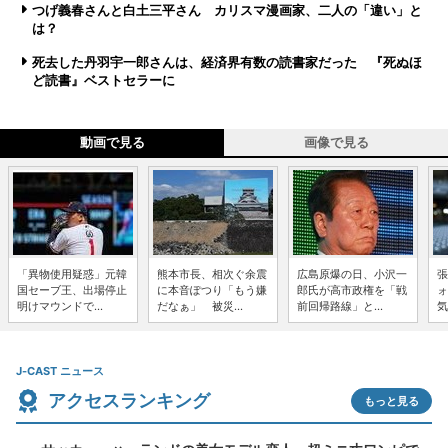
つげ義春さんと白土三平さん カリスマ漫画家、二人の「違い」と
は？
死去した丹羽宇一郎さんは、経済界有数の読書家だった 『死ぬほ
ど読書』ベストセラーに
動画で見る
画像で見る
「異物使用疑惑」元韓
熊本市長、相次ぐ余震
広島原爆の日、小沢一
張
国セーブ王、出場停止
に本音ぽつり「もう嫌
郎氏が高市政権を「戦
ォ
明けマウンドで...
だなぁ」 被災...
前回帰路線」と...
気
J-CAST ニュース
アクセスランキング
もっと見る