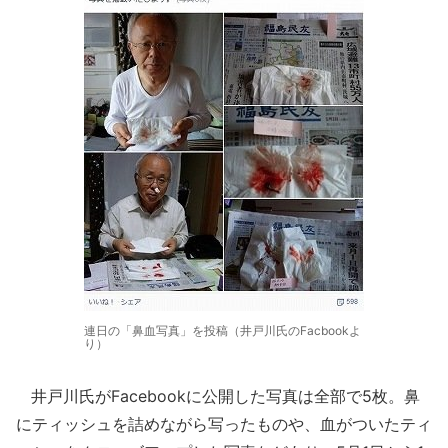
連日の「鼻血写真」を投稿（井戸川氏のFacbookよ
り）
井戸川氏がFacebookに公開した写真は全部で5枚。鼻
にティッシュを詰めながら写ったものや、血がついたティ