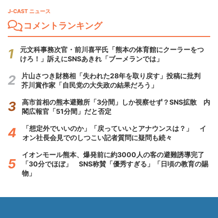
J-CAST ニュース
コメントランキング
元文科事務次官・前川喜平氏「熊本の体育館にクーラーをつ
けろ！」訴えにSNSあきれ「ブーメランでは」
片山さつき財務相「失われた28年を取り戻す」投稿に批判
芥川賞作家「自民党の大失政の結果だろう」
高市首相の熊本避難所「3分間」しか視察せず？SNS拡散 内
閣広報官「51分間」だと否定
「想定外でいいのか」「戻っていいとアナウンスは？」 イ
オン社長会見でのしつこい記者質問に疑問も続々
イオンモール熊本、爆発前に約3000人の客の避難誘導完了
「30分でほぼ」 SNS称賛「優秀すぎる」「日頃の教育の賜
物」