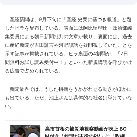
産経新聞は、9月下旬に「産経 史実に基づき報道」と題
したビラを配布している。表面には阿比留瑠比・政治部編
集委員による朝日新聞批判の文章が載り、裏面には、過去
に産経新聞が吉田証言や河野談話を疑問視していたことを
示す記事が掲載されている。ビラ裏面の4割弱が、「7日
間無料お試し読み受付中！」といった新規購読を呼びかけ
る広告で占められている。
新聞業界ではこうした指摘をうかがわせる動きがほかに
も出ている。ただ、池上さんは具体的な社名は挙げていな
い。
高市首相の被災地視察動画が炎上 BG
M付き「総理が主役のPV」に「政権