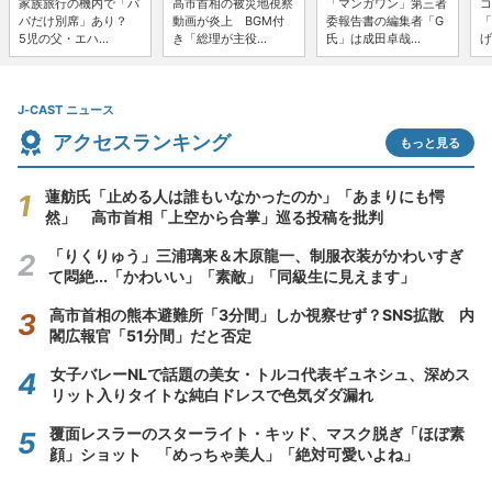
家族旅行の機内で「パ
高市首相の被災地視察
「マンガワン」第三者
コ
パだけ別席」あり？
動画が炎上 BGM付
委報告書の編集者「G
「
5児の父・エハ...
き「総理が主役...
氏」は成田卓哉...
げ
J-CAST ニュース
アクセスランキング
もっと見る
蓮舫氏「止める人は誰もいなかったのか」「あまりにも愕
然」 高市首相「上空から合掌」巡る投稿を批判
「りくりゅう」三浦璃来＆木原龍一、制服衣装がかわいすぎ
て悶絶...「かわいい」「素敵」「同級生に見えます」
高市首相の熊本避難所「3分間」しか視察せず？SNS拡散 内
閣広報官「51分間」だと否定
女子バレーNLで話題の美女・トルコ代表ギュネシュ、深めス
リット入りタイトな純白ドレスで色気ダダ漏れ
覆面レスラーのスターライト・キッド、マスク脱ぎ「ほぼ素
顔」ショット 「めっちゃ美人」「絶対可愛いよね」