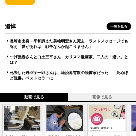
追悼
一覧を見る
長崎市出身・平和訴えた美輪明宏さん死去 ラストメッセージでも
訴え「愛があれば 戦争なんか起こりません」
つげ義春さんと白土三平さん カリスマ漫画家、二人の「違い」と
は？
死去した丹羽宇一郎さんは、経済界有数の読書家だった 『死ぬほ
ど読書』ベストセラーに
動画で見る
画像で見る