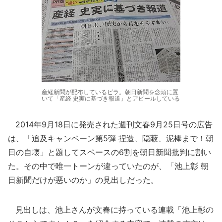
産経新聞が配布しているビラ。朝日新聞を念頭に置
いて「産経 史実に基づき報道」とアピールしている
2014年9月18日に発売された週刊文春9月25日号の広告
は、「追及キャンペーン第5弾 捏造、隠蔽、泥棒まで！朝
日の自壊」と題してスペースの6割を朝日新聞批判に割い
た。その中で唯一トーンが違っていたのが、「池上彰 朝
日新聞だけが悪いのか」の見出しだった。
見出しは、池上さんが文春に持っている連載「池上彰の