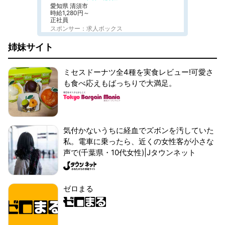
愛知県 清須市
時給1,280円～
正社員
スポンサー：求人ボックス
姉妹サイト
ミセスドーナツ全4種を実食レビュー!可愛さ
も食べ応えもばっちりで大満足。
気付かないうちに経血でズボンを汚していた
私。電車に乗ったら、近くの女性客が小さな
声で(千葉県・10代女性)|Jタウンネット
ゼロまる