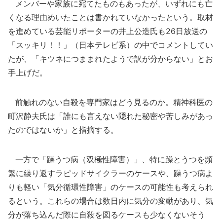
メンバーや家族に宛てたものもあったが、いずれにも亡
くなる理由めいたことは書かれていなかったという。取材
を進めている芸能リポーターの井上公造氏も26日放送の
「スッキリ！！」（日本テレビ系）の中でコメントしてい
たが、「キツネにつままれたようで訳が分からない」とお
手上げだ。
前触れのない自殺を専門家はどう見るのか。精神科医の
町沢静夫氏は「誰にも言えない隠れた秘密や苦しみがあっ
たのではないか」と指摘する。
一方で「躁うつ病（双極性障害）」、特に躁とうつを頻
繁に繰り返すラピッドサイクラーのケースや、躁うつ病よ
りも軽い「気分循環性障害」のケースの可能性も考えられ
るという。これらの場合は数日内に気分の変動があり、気
分が落ち込んだ際に自殺を図るケースも少なくないそう