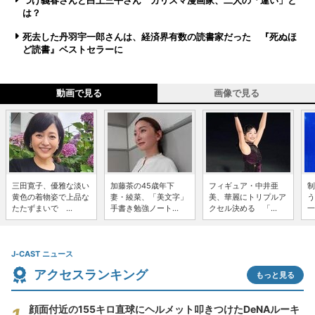
つげ義春さんと白土三平さん カリスマ漫画家、二人の「違い」と
は？
死去した丹羽宇一郎さんは、経済界有数の読書家だった 『死ぬほ
ど読書』ベストセラーに
動画で見る
画像で見る
三田寛子、優雅な淡い
加藤茶の45歳年下
フィギュア・中井亜
制
黄色の着物姿で上品な
妻・綾菜、「美文字」
美、華麗にトリプルア
う
たたずまいで ...
手書き勉強ノート...
クセル決める 「...
一
J-CAST ニュース
アクセスランキング
もっと見る
顔面付近の155キロ直球にヘルメット叩きつけたDeNAルーキ