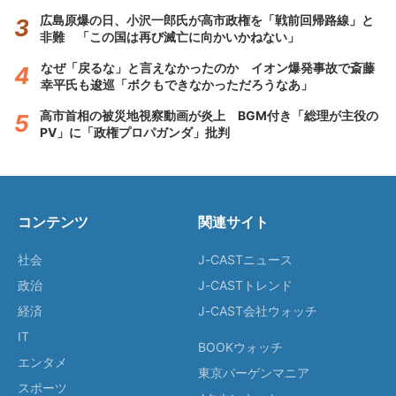
広島原爆の日、小沢一郎氏が高市政権を「戦前回帰路線」と
非難 「この国は再び滅亡に向かいかねない」
なぜ「戻るな」と言えなかったのか イオン爆発事故で斎藤
幸平氏も逡巡「ボクもできなかっただろうなあ」
高市首相の被災地視察動画が炎上 BGM付き「総理が主役の
PV」に「政権プロパガンダ」批判
コンテンツ
関連サイト
社会
J-CASTニュース
政治
J-CASTトレンド
経済
J-CAST会社ウォッチ
IT
BOOKウォッチ
エンタメ
東京バーゲンマニア
スポーツ