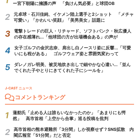
ー宮下朝陽に擁護の声 「負けん気必要」と球団OB
元卓球・石川佳純、イケメン陸上選手と2ショット 「メチャ
可愛い」「かわいい笑顔」「美男美女」話題に
電撃トレードの巨人・リチャード、ソフトバンク・秋広優人
の存在感薄れ...「他球団の方が出場機会ある」の声が
女子ゴルフの金沢志奈、肩出し白ノースリ姿に反響...「可愛
いにも程がある」 ゴルフウェア姿と雰囲気変わって
ダレノガレ明美、被災地炊き出しで細やかな心遣い...「並ん
でくれた子やとりにきてくれた子にシールを」
J-CAST ニュース
コメントランキング
蓮舫氏「止める人は誰もいなかったのか」「あまりにも愕
然」 高市首相「上空から合掌」巡る投稿を批判
高市首相の熊本避難所「3分間」しか視察せず？SNS拡散 内
閣広報官「51分間」だと否定