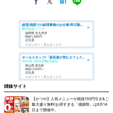
経理/病院での経理事務のお仕事/即日勤務可/車通勤可/経理/一般事務
＞
株式会社パソナ
福岡県 北九州市
時給1,380円
正社員
スポンサー：求人ボックス
ホールスタッフ/「家具屋が営むカフェスタッフ!」週2日～OK!嬉しいまかない付き/岡山県/浅口郡里庄町
＞
AKASE GROUP株式会社
岡山県 里庄町
時給1,100円～
正社員
スポンサー：求人ボックス
姉妹サイト
【かつや】人気メニューが税抜150円引き&ご
飯大盛り無料!お得すぎる「感謝祭」は8月14
日まで開催中。