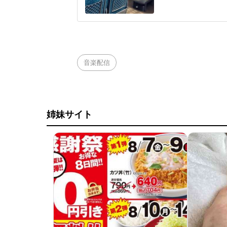
つながることがある
京に向かう新幹線で
仕事が多忙のため寝
して乗車した。車内
音楽配信
姉妹サイト