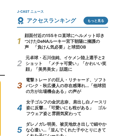
J-CAST ニュース
アクセスランキング
もっと見る
顔面付近の155キロ直球にヘルメット叩き
つけたDeNAルーキー宮下朝陽に擁護の
声 「負けん気必要」と球団OB
元卓球・石川佳純、イケメン陸上選手と2
ショット 「メチャ可愛い」「かわいい笑
顔」「美男美女」話題に
電撃トレードの巨人・リチャード、ソフト
バンク・秋広優人の存在感薄れ...「他球団
の方が出場機会ある」の声が
女子ゴルフの金沢志奈、肩出し白ノースリ
姿に反響...「可愛いにも程がある」 ゴル
フウェア姿と雰囲気変わって
ダレノガレ明美、被災地炊き出しで細やか
な心遣い...「並んでくれた子やとりにきて
くれた子にシールを」