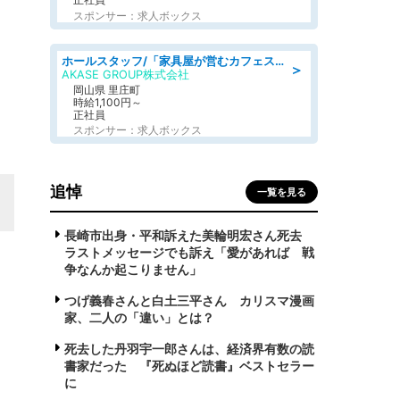
スポンサー：求人ボックス
ホールスタッフ/「家具屋が営むカフェスタッフ!」週2日～OK!嬉しいまかない付き/岡山県/浅口郡里庄町
＞
AKASE GROUP株式会社
岡山県 里庄町
時給1,100円～
正社員
スポンサー：求人ボックス
追悼
一覧を見る
長崎市出身・平和訴えた美輪明宏さん死去
ラストメッセージでも訴え「愛があれば 戦
争なんか起こりません」
つげ義春さんと白土三平さん カリスマ漫画
家、二人の「違い」とは？
死去した丹羽宇一郎さんは、経済界有数の読
書家だった 『死ぬほど読書』ベストセラー
に