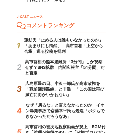
J-CAST ニュース
コメントランキング
蓮舫氏「止める人は誰もいなかったのか」
「あまりにも愕然」 高市首相「上空から
合掌」巡る投稿を批判
高市首相の熊本避難所「3分間」しか視察
せず？SNS拡散 内閣広報官「51分間」だ
と否定
広島原爆の日、小沢一郎氏が高市政権を
「戦前回帰路線」と非難 「この国は再び
滅亡に向かいかねない」
なぜ「戻るな」と言えなかったのか イオ
ン爆発事故で斎藤幸平氏も逡巡「ボクもで
きなかっただろうなあ」
高市首相の被災地視察動画が炎上 BGM付
き「総理が主役のPV」に「政権プロパガン