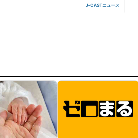
。都内在住の中村彩名さん(仮名・30代)は、関西方面から東
J-CASTニュース
、思わぬ出来事に直面した。不自然な姿勢で移動する羽目に
不足が続く中、中村さんは、少しでも休もうと指定席を予約
で仮眠を取るつもり