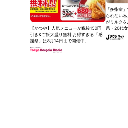
「多指症」
られない私
がミルクをあ
【かつや】人気メニューが税抜150円
県・20代女
引き&ご飯大盛り無料!お得すぎる「感
謝祭」は8月14日まで開催中。