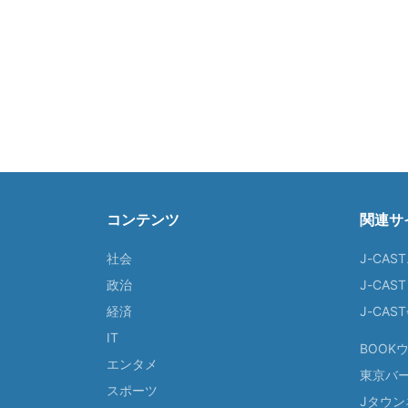
コンテンツ
関連サ
社会
J-CAS
政治
J-CAS
経済
J-CA
IT
BOOK
エンタメ
東京バ
スポーツ
Jタウン