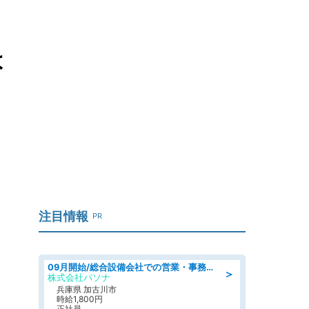
は
注目情報
PR
09月開始/総合設備会社での営業・事務のお仕事/車通勤可/賞与あり/営業/営業事務
＞
株式会社パソナ
兵庫県 加古川市
時給1,800円
正社員