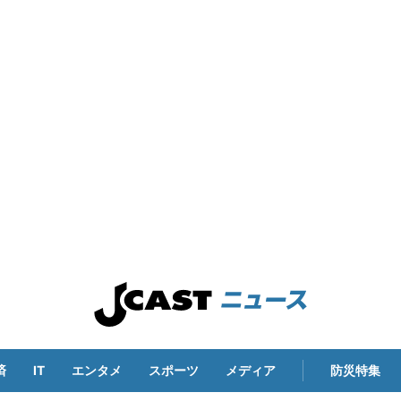
済
IT
エンタメ
スポーツ
メディア
防災特集