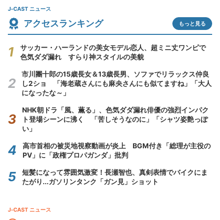
J-CAST ニュース
アクセスランキング
もっと見る
サッカー・ハーランドの美女モデル恋人、超ミニ丈ワンピで
色気ダダ漏れ すらり神スタイルの美貌
市川團十郎の15歳長女＆13歳長男、ソファでリラックス仲良
し2ショ 「海老蔵さんにも麻央さんにも似てますね」「大人
になったな～」
NHK朝ドラ「風、薫る」、色気ダダ漏れ俳優の強烈インパク
ト登場シーンに沸く 「苦しそうなのに」「シャツ姿艶っぽ
い」
高市首相の被災地視察動画が炎上 BGM付き「総理が主役の
PV」に「政権プロパガンダ」批判
短髪になって雰囲気激変！長瀬智也、真剣表情でバイクにま
たがり...ガソリンタンク「ガン見」ショット
J-CAST ニュース