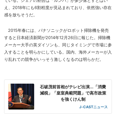
ている。シェアの割合は「ルンバ」が多少落とすとはい
え、2018年にも6割程度が見込まれており、依然強い存在
感を放ちそうだ。
2015年春には、パナソニックがロボット掃除機を発売
すると日本経済新聞が2014年12月26日に報じた。掃除機
メーカー大手の英ダイソンも、同じタイミングで市場に参
入することを明らかにしている。国内、海外メーカーが入
り乱れての競争がいっそう激しくなるのは明らかだ。
石破茂前首相がテレビ出演...「消費
減税」「皇室典範問題」で高市政策
を強くけん制
J-CASTニュース