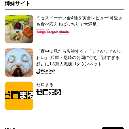
姉妹サイト
ミセスドーナツ全4種を実食レビュー!可愛さ
も食べ応えもばっちりで大満足。
「夜中に見たら失神する」「こわいこわいこ
わい」 兵庫・尼崎の公園に佇む〝謎すぎる
顔〟に1.3万人戦慄|Jタウンネット
ゼロまる