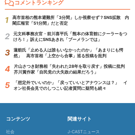
コメントランキング
高市首相の熊本避難所「3分間」しか視察せず？SNS拡散 内
閣広報官「51分間」だと否定
元文科事務次官・前川喜平氏「熊本の体育館にクーラーをつ
けろ！」訴えにSNSあきれ「ブーメランでは」
蓮舫氏「止める人は誰もいなかったのか」「あまりにも愕
然」 高市首相「上空から合掌」巡る投稿を批判
片山さつき財務相「失われた28年を取り戻す」投稿に批判
芥川賞作家「自民党の大失政の結果だろう」
「想定外でいいのか」「戻っていいとアナウンスは？」 イ
オン社長会見でのしつこい記者質問に疑問も続々
コンテンツ
関連サイト
社会
J-CASTニュース