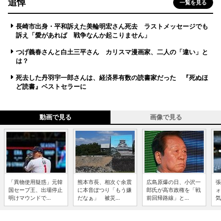
追悼
一覧を見る
長崎市出身・平和訴えた美輪明宏さん死去 ラストメッセージでも
訴え「愛があれば 戦争なんか起こりません」
つげ義春さんと白土三平さん カリスマ漫画家、二人の「違い」と
は？
死去した丹羽宇一郎さんは、経済界有数の読書家だった 『死ぬほ
ど読書』ベストセラーに
動画で見る
画像で見る
「異物使用疑惑」元韓
熊本市長、相次ぐ余震
広島原爆の日、小沢一
張
国セーブ王、出場停止
に本音ぽつり「もう嫌
郎氏が高市政権を「戦
ォ
明けマウンドで...
だなぁ」 被災...
前回帰路線」と...
気