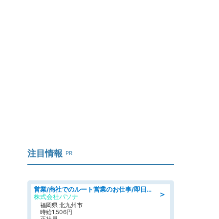
注目情報
PR
営業/商社でのルート営業のお仕事/即日勤務可/車通勤可/営業
＞
株式会社パソナ
福岡県 北九州市
時給1,506円
正社員