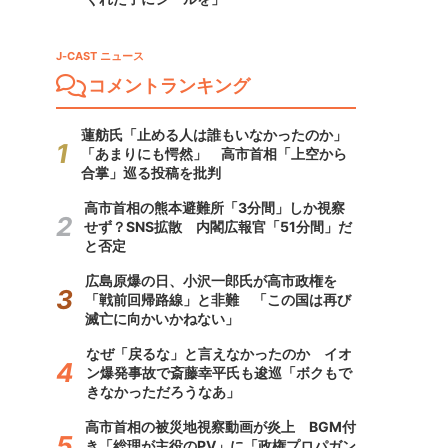
J-CAST ニュース
コメントランキング
蓮舫氏「止める人は誰もいなかったのか」
「あまりにも愕然」 高市首相「上空から
合掌」巡る投稿を批判
高市首相の熊本避難所「3分間」しか視察
せず？SNS拡散 内閣広報官「51分間」だ
と否定
広島原爆の日、小沢一郎氏が高市政権を
「戦前回帰路線」と非難 「この国は再び
滅亡に向かいかねない」
なぜ「戻るな」と言えなかったのか イオ
ン爆発事故で斎藤幸平氏も逡巡「ボクもで
きなかっただろうなあ」
高市首相の被災地視察動画が炎上 BGM付
き「総理が主役のPV」に「政権プロパガン