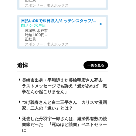
スポンサー：求人ボックス
日払いOKで即日収入/キッチンスタッフ/「原付免許必須」デリバリー業務など、自己成長可能な幅広い仕事に挑戦!髪型自由&ピアス・ネイルOK/茨城県/水戸市
＞
肉メシ 水戸店
茨城県 水戸市
時給1,100円～
正社員
スポンサー：求人ボックス
追悼
一覧を見る
長崎市出身・平和訴えた美輪明宏さん死去
ラストメッセージでも訴え「愛があれば 戦
争なんか起こりません」
つげ義春さんと白土三平さん カリスマ漫画
家、二人の「違い」とは？
死去した丹羽宇一郎さんは、経済界有数の読
書家だった 『死ぬほど読書』ベストセラー
に