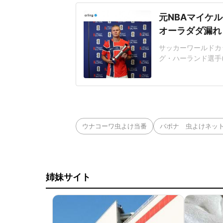
元NBAマイケル
オーラダダ漏れ
サッカーワールドカ
グ・ハーランド選手(
ラムを更新。NBA
ョットを披露した。
「Nocaptionn
ョットを投
ウナコーワ虫よけ当番
バポナ 虫よけネッ
姉妹サイト