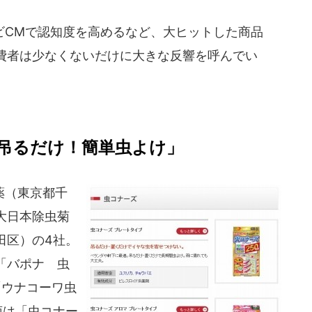
CMで認知度を高めるなど、大ヒットした商品
費者は少なくないだけに大きな反響を呼んでい
吊るだけ！簡単虫よけ」
薬（東京都千
大日本除虫菊
田区）の4社。
「バポナ 虫
「ウナコーワ虫
菊は「虫コナー