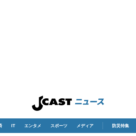
済
IT
エンタメ
スポーツ
メディア
防災特集