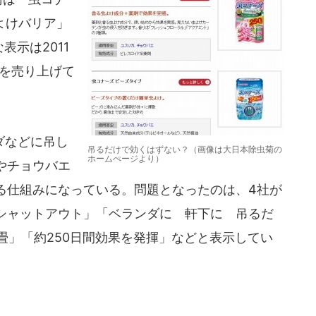
よけバリア」
表示は2011
円を売り上げて
ダなどに吊し
吊るだけで効くはずない？（画像は大日本除虫菊の
ホームぺージより）
やチョウバエ
る仕組みになっている。問題となったのは、4社が
シャットアウト」「ベランダに 軒下に 吊るだ
畳」「約250日間効果を発揮」などと表示してい