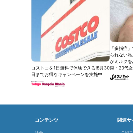
「多指症」
られない私
がミルクをあ
コストコを1日無料で体験できる!8月30
県・20代女
日までお得なキャンペーンを実施中
コンテンツ
関連サ
社会
J-CAS