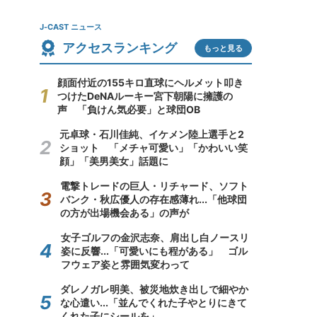
J-CAST ニュース
アクセスランキング
もっと見る
顔面付近の155キロ直球にヘルメット叩き
つけたDeNAルーキー宮下朝陽に擁護の
声 「負けん気必要」と球団OB
元卓球・石川佳純、イケメン陸上選手と2
ショット 「メチャ可愛い」「かわいい笑
顔」「美男美女」話題に
電撃トレードの巨人・リチャード、ソフト
バンク・秋広優人の存在感薄れ...「他球団
の方が出場機会ある」の声が
女子ゴルフの金沢志奈、肩出し白ノースリ
姿に反響...「可愛いにも程がある」 ゴル
フウェア姿と雰囲気変わって
ダレノガレ明美、被災地炊き出しで細やか
な心遣い...「並んでくれた子やとりにきて
くれた子にシールを」