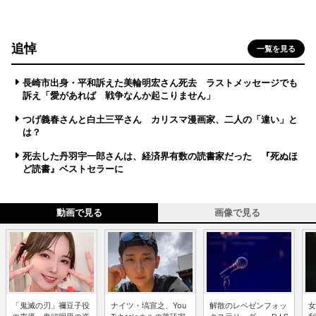
追悼
一覧を見る
長崎市出身・平和訴えた美輪明宏さん死去 ラストメッセージでも
訴え「愛があれば 戦争なんか起こりません」
つげ義春さんと白土三平さん カリスマ漫画家、二人の「違い」と
は？
死去した丹羽宇一郎さんは、経済界有数の読書家だった 『死ぬほ
ど読書』ベストセラーに
動画で見る
画像で見る
「鬼滅の刃」禰豆子役
ナイツ・塙宣之、You
解散のレペゼンフォッ
女