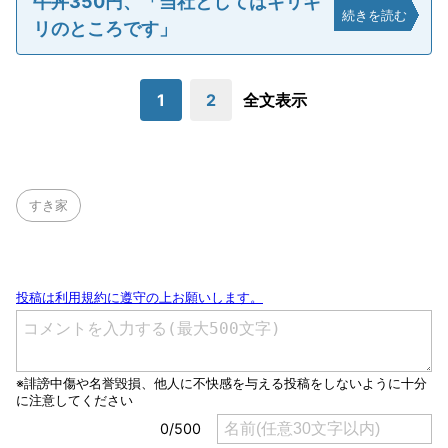
牛丼350円、「当社としてはギリギ
続きを読む
リのところです」
1
2
全文表示
すき家