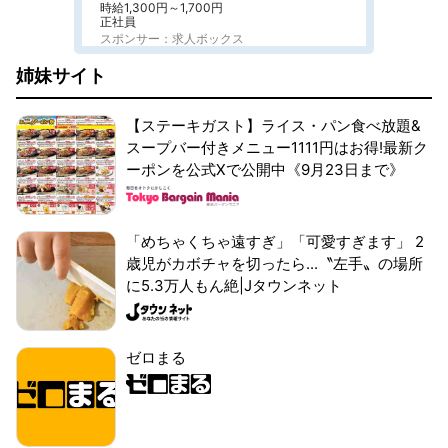
時給1,300円～1,700円
正社員
スポンサー：求人ボックス
姉妹サイト
【ステーキガスト】ライス・パン食べ放題&
スープバー付きメニュー1111円はお得!最新ク
ーポンを公式Xで公開中《9月23日まで》
「めちゃくちゃ遠すぎ」「可愛すぎます」 2
歳児がカボチャを切ったら...〝左手〟の場所
に5.3万人もん絶|Jタウンネット
ゼロまる