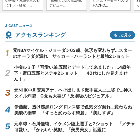
の声優・鬼頭明里の姿
Tuberヒカルの落語家
クス元リーダー・DJ S
利
にネット騒然 ...
デビュー...
HACHO...
ッ
J-CAST ニュース
アクセスランキング
もっと見る
元NBAマイケル・ジョーダン63歳、体形も変わらず...スター
のオーラダダ漏れ サッカー・ハーランドと最強2ショット
小柳ルミ子「可愛い弟 五郎とデートして来ました」...4歳年
下・野口五郎とステキ2ショット 「40代にしか見えませ
ん！」
元NHK中川安奈アナ、へそ出し＆ド派手巨人ユニ姿で...神ス
タイル炸裂 G党も大喜び「反則級のビジュアル」
伊藤蘭、透け感黒ロングドレス姿で色気ダダ漏れ...変わらぬ
美貌の衝撃 「ずっと変わらず綺麗」「美しすぎ」
元卓球・石川佳純、イケメン陸上選手と2ショット 「メチャ
可愛い」「かわいい笑顔」「美男美女」話題に