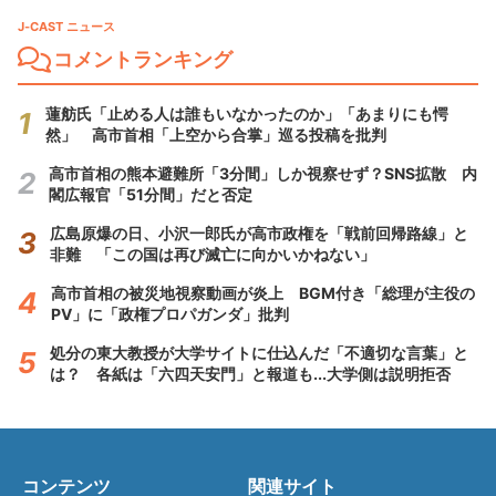
J-CAST ニュース
コメントランキング
蓮舫氏「止める人は誰もいなかったのか」「あまりにも愕
然」 高市首相「上空から合掌」巡る投稿を批判
高市首相の熊本避難所「3分間」しか視察せず？SNS拡散 内
閣広報官「51分間」だと否定
広島原爆の日、小沢一郎氏が高市政権を「戦前回帰路線」と
非難 「この国は再び滅亡に向かいかねない」
高市首相の被災地視察動画が炎上 BGM付き「総理が主役の
PV」に「政権プロパガンダ」批判
処分の東大教授が大学サイトに仕込んだ「不適切な言葉」と
は？ 各紙は「六四天安門」と報道も...大学側は説明拒否
コンテンツ
関連サイト