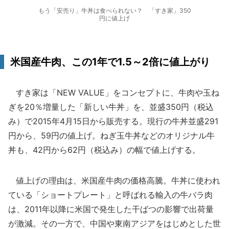
もう「安売り」牛丼は食べられない？ 「すき家」350
円に値上げ
米国産牛肉、この1年で1.5～2倍に値上がり
すき家は「NEW VALUE」をコンセプトに、牛肉や玉ね
ぎを20％増量した「新しい牛丼」を、並盛350円（税込
み）で2015年4月15日から販売する。現行の牛丼並盛291
円から、59円の値上げ。ねぎ玉牛丼などのオリジナル牛
丼も、42円から62円（税込み）の幅で値上げする。
値上げの理由は、米国産牛肉の価格高騰。牛丼に使われ
ている「ショートプレート」と呼ばれる輸入の牛バラ肉
は、2011年以降に米国で発生した干ばつの影響で出荷量
が激減。その一方で、中国や東南アジアをはじめとした世