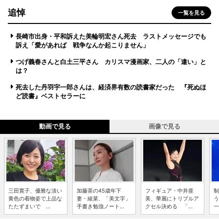
追悼
一覧を見る
長崎市出身・平和訴えた美輪明宏さん死去 ラストメッセージでも
訴え「愛があれば 戦争なんか起こりません」
つげ義春さんと白土三平さん カリスマ漫画家、二人の「違い」と
は？
死去した丹羽宇一郎さんは、経済界有数の読書家だった 『死ぬほ
ど読書』ベストセラーに
動画で見る
画像で見る
三田寛子、優雅な淡い
加藤茶の45歳年下
フィギュア・中井亜
制
黄色の着物姿で上品な
妻・綾菜、「美文字」
美、華麗にトリプルア
う
たたずまいで ...
手書き勉強ノート...
クセル決める 「...
一