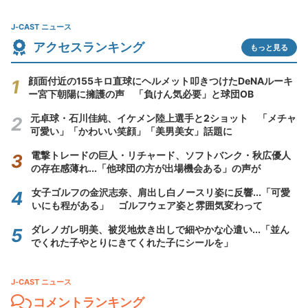
J-CAST ニュース
アクセスランキング
もっと見る
顔面付近の155キロ直球にヘルメット叩きつけたDeNAルーキ
ー宮下朝陽に擁護の声 「負けん気必要」と球団OB
元卓球・石川佳純、イケメン陸上選手と2ショット 「メチャ
可愛い」「かわいい笑顔」「美男美女」話題に
電撃トレードの巨人・リチャード、ソフトバンク・秋広優人
の存在感薄れ...「他球団の方が出場機会ある」の声が
女子ゴルフの金沢志奈、肩出し白ノースリ姿に反響...「可愛
いにも程がある」 ゴルフウェア姿と雰囲気変わって
ダレノガレ明美、被災地炊き出しで細やかな心遣い...「並ん
でくれた子やとりにきてくれた子にシールを」
J-CAST ニュース
コメントランキング