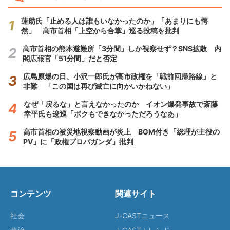
蓮舫氏「止める人は誰もいなかったのか」「あまりにも愕
然」 高市首相「上空から合掌」巡る投稿を批判
高市首相の熊本避難所「3分間」しか視察せず？SNS拡散 内
閣広報官「51分間」だと否定
広島原爆の日、小沢一郎氏が高市政権を「戦前回帰路線」と
非難 「この国は再び滅亡に向かいかねない」
なぜ「戻るな」と言えなかったのか イオン爆発事故で斎藤
幸平氏も逡巡「ボクもできなかっただろうなあ」
高市首相の被災地視察動画が炎上 BGM付き「総理が主役の
PV」に「政権プロパガンダ」批判
コンテンツ
関連サイト
社会
J-CASTニュース