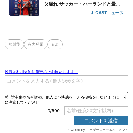
ダ漏れ サッカー・ハーランドと最強
2ショット
J-CASTニュース
放射能
火力発電
石炭