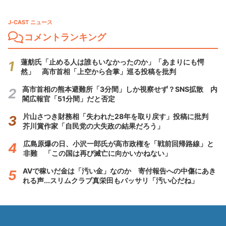
J-CAST ニュース
コメントランキング
蓮舫氏「止める人は誰もいなかったのか」「あまりにも愕
然」 高市首相「上空から合掌」巡る投稿を批判
高市首相の熊本避難所「3分間」しか視察せず？SNS拡散 内
閣広報官「51分間」だと否定
片山さつき財務相「失われた28年を取り戻す」投稿に批判
芥川賞作家「自民党の大失政の結果だろう」
広島原爆の日、小沢一郎氏が高市政権を「戦前回帰路線」と
非難 「この国は再び滅亡に向かいかねない」
AVで稼いだ金は「汚い金」なのか 寄付報告への中傷にあき
れる声...スリムクラブ真栄田もバッサリ「汚い心だね」