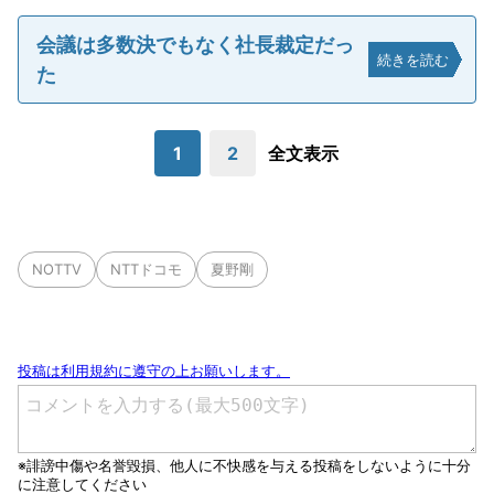
会議は多数決でもなく社長裁定だっ
続きを読む
た
1
2
全文表示
NOTTV
NTTドコモ
夏野剛