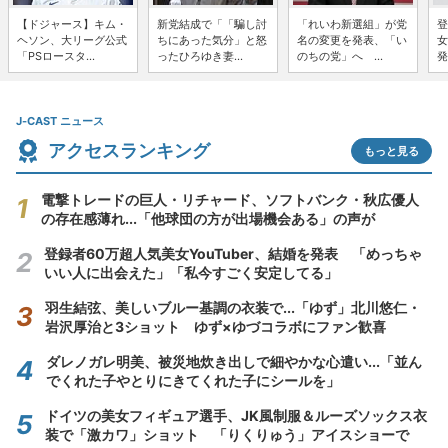
【ドジャース】キム・
新党結成で「「騙し討
「れいわ新選組」が党
登
ヘソン、大リーグ公式
ちにあった気分」と怒
名の変更を発表、「い
女
「PSロースタ...
ったひろゆき妻...
のちの党」へ ...
発
J-CAST ニュース
アクセスランキング
もっと見る
電撃トレードの巨人・リチャード、ソフトバンク・秋広優人
の存在感薄れ...「他球団の方が出場機会ある」の声が
登録者60万超人気美女YouTuber、結婚を発表 「めっちゃ
いい人に出会えた」「私今すごく安定してる」
羽生結弦、美しいブルー基調の衣装で...「ゆず」北川悠仁・
岩沢厚治と3ショット ゆず×ゆづコラボにファン歓喜
ダレノガレ明美、被災地炊き出しで細やかな心遣い...「並ん
でくれた子やとりにきてくれた子にシールを」
ドイツの美女フィギュア選手、JK風制服＆ルーズソックス衣
装で「激カワ」ショット 「りくりゅう」アイスショーで