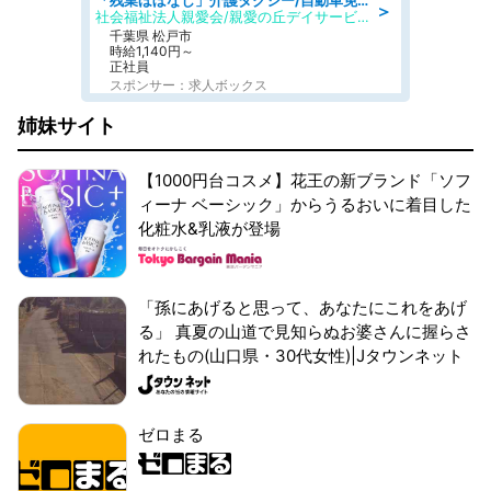
「残業ほぼなし」介護タクシー/自動車免許必須/正職員/日勤のみ/デイサービス
＞
社会福祉法人親愛会/親愛の丘デイサービス
千葉県 松戸市
時給1,140円～
正社員
スポンサー：求人ボックス
姉妹サイト
【1000円台コスメ】花王の新ブランド「ソフ
ィーナ ベーシック」からうるおいに着目した
化粧水&乳液が登場
「孫にあげると思って、あなたにこれをあげ
る」 真夏の山道で見知らぬお婆さんに握らさ
れたもの(山口県・30代女性)|Jタウンネット
ゼロまる