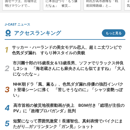
国セーブ王、出場停止
に本音ぽつり「もう嫌
郎氏が高市政権を「戦
ォ
明けマウンドで...
だなぁ」 被災...
前回帰路線」と...
気
J-CAST ニュース
アクセスランキング
もっと見る
サッカー・ハーランドの美女モデル恋人、超ミニ丈ワンピで
色気ダダ漏れ すらり神スタイルの美貌
市川團十郎の15歳長女＆13歳長男、ソファでリラックス仲良
し2ショ 「海老蔵さんにも麻央さんにも似てますね」「大人
になったな～」
NHK朝ドラ「風、薫る」、色気ダダ漏れ俳優の強烈インパク
ト登場シーンに沸く 「苦しそうなのに」「シャツ姿艶っぽ
い」
高市首相の被災地視察動画が炎上 BGM付き「総理が主役の
PV」に「政権プロパガンダ」批判
短髪になって雰囲気激変！長瀬智也、真剣表情でバイクにま
たがり...ガソリンタンク「ガン見」ショット