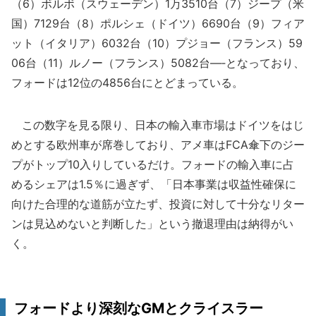
（6）ボルボ（スウェーデン）1万3510台（7）ジープ（米
国）7129台（8）ポルシェ（ドイツ）6690台（9）フィア
ット（イタリア）6032台（10）プジョー（フランス）59
06台（11）ルノー（フランス）5082台―‐となっており、
フォードは12位の4856台にとどまっている。
この数字を見る限り、日本の輸入車市場はドイツをはじ
めとする欧州車が席巻しており、アメ車はFCA傘下のジー
プがトップ10入りしているだけ。フォードの輸入車に占
めるシェアは1.5％に過ぎず、「日本事業は収益性確保に
向けた合理的な道筋が立たず、投資に対して十分なリター
ンは見込めないと判断した」という撤退理由は納得がい
く。
フォードより深刻なGMとクライスラー