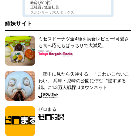
時給1,500円
正社員 / 派遣社員
スポンサー：求人ボックス
姉妹サイト
ミセスドーナツ全4種を実食レビュー!可愛さ
も食べ応えもばっちりで大満足。
「夜中に見たら失神する」「こわいこわいこ
わい」 兵庫・尼崎の公園に佇む〝謎すぎる
顔〟に1.3万人戦慄|Jタウンネット
ゼロまる