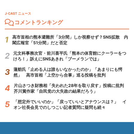
J-CAST ニュース
コメントランキング
高市首相の熊本避難所「3分間」しか視察せず？SNS拡散 内
閣広報官「51分間」だと否定
元文科事務次官・前川喜平氏「熊本の体育館にクーラーをつ
けろ！」訴えにSNSあきれ「ブーメランでは」
蓮舫氏「止める人は誰もいなかったのか」「あまりにも愕
然」 高市首相「上空から合掌」巡る投稿を批判
片山さつき財務相「失われた28年を取り戻す」投稿に批判
芥川賞作家「自民党の大失政の結果だろう」
「想定外でいいのか」「戻っていいとアナウンスは？」 イ
オン社長会見でのしつこい記者質問に疑問も続々