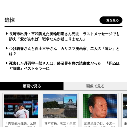
追悼
一覧を見る
長崎市出身・平和訴えた美輪明宏さん死去 ラストメッセージでも
訴え「愛があれば 戦争なんか起こりません」
つげ義春さんと白土三平さん カリスマ漫画家、二人の「違い」と
は？
死去した丹羽宇一郎さんは、経済界有数の読書家だった 『死ぬほ
ど読書』ベストセラーに
動画で見る
画像で見る
「異物使用疑惑」元韓
熊本市長、相次ぐ余震
広島原爆の日、小沢一
張