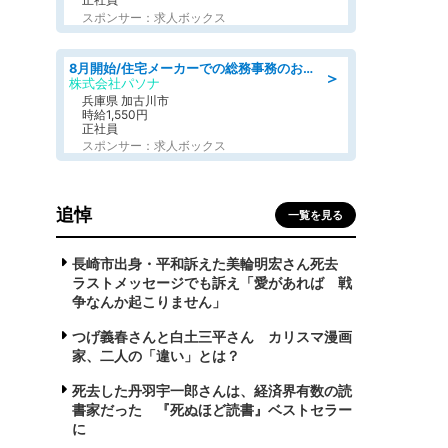
スポンサー：求人ボックス
8月開始/住宅メーカーでの総務事務のお仕事/駅近/即日勤務可/一般事務/人事労務
＞
株式会社パソナ
兵庫県 加古川市
時給1,550円
正社員
スポンサー：求人ボックス
追悼
一覧を見る
長崎市出身・平和訴えた美輪明宏さん死去
ラストメッセージでも訴え「愛があれば 戦
争なんか起こりません」
つげ義春さんと白土三平さん カリスマ漫画
家、二人の「違い」とは？
死去した丹羽宇一郎さんは、経済界有数の読
書家だった 『死ぬほど読書』ベストセラー
に