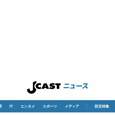
済
IT
エンタメ
スポーツ
メディア
防災特集