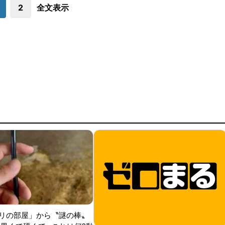
2
全文表示
リの部屋」から〝謎の棒〟