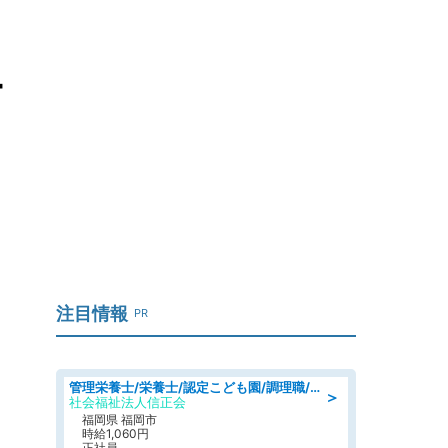
ー
注目情報
PR
管理栄養士/栄養士/認定こども園/調理職/認定こども園/週3日～相談可能
＞
社会福祉法人信正会
福岡県 福岡市
時給1,060円
正社員