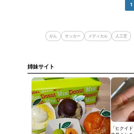
1
がん
サッカー
メディカル
人工芝
姉妹サイト
「ヒクイド