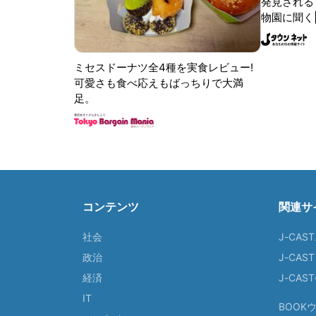
発見される 
物園に聞く
ミセスドーナツ全4種を実食レビュー!
可愛さも食べ応えもばっちりで大満
足。
コンテンツ
関連サ
社会
J-CAS
政治
J-CAS
経済
J-CA
IT
BOOK