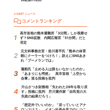
J-CAST ニュース
コメントランキング
高市首相の熊本避難所「3分間」しか視察せ
ず？SNS拡散 内閣広報官「51分間」だと
否定
元文科事務次官・前川喜平氏「熊本の体育
館にクーラーをつけろ！」訴えにSNSあき
れ「ブーメランでは」
蓮舫氏「止める人は誰もいなかったのか」
「あまりにも愕然」 高市首相「上空から
合掌」巡る投稿を批判
片山さつき財務相「失われた28年を取り戻
す」投稿に批判 芥川賞作家「自民党の大
失政の結果だろう」
「想定外でいいのか」「戻っていいとアナ
ウンスは？」 イオン社長会見でのしつこ