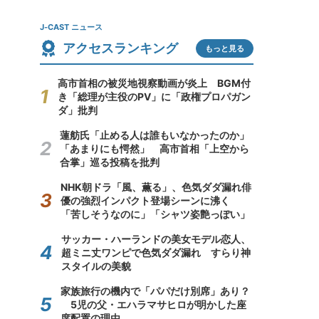
J-CAST ニュース
アクセスランキング
もっと見る
高市首相の被災地視察動画が炎上 BGM付
き「総理が主役のPV」に「政権プロパガン
ダ」批判
蓮舫氏「止める人は誰もいなかったのか」
「あまりにも愕然」 高市首相「上空から
合掌」巡る投稿を批判
NHK朝ドラ「風、薫る」、色気ダダ漏れ俳
優の強烈インパクト登場シーンに沸く
「苦しそうなのに」「シャツ姿艶っぽい」
サッカー・ハーランドの美女モデル恋人、
超ミニ丈ワンピで色気ダダ漏れ すらり神
スタイルの美貌
家族旅行の機内で「パパだけ別席」あり？
5児の父・エハラマサヒロが明かした座
席配置の理由