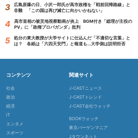
広島原爆の日、小沢一郎氏が高市政権を「戦前回帰路線」と
非難 「この国は再び滅亡に向かいかねない」
高市首相の被災地視察動画が炎上 BGM付き「総理が主役の
PV」に「政権プロパガンダ」批判
処分の東大教授が大学サイトに仕込んだ「不適切な言葉」と
は？ 各紙は「六四天安門」と報道も...大学側は説明拒否
コンテンツ
関連サイト
社会
J-CASTニュース
政治
J-CASTトレンド
経済
J-CAST会社ウォッチ
IT
BOOKウォッチ
エンタメ
東京バーゲンマニア
スポーツ
Jタウンネット