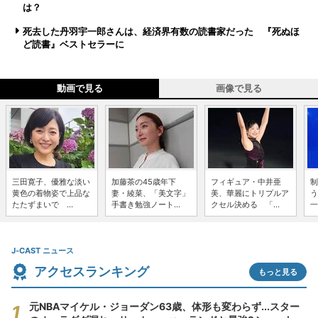
は？
死去した丹羽宇一郎さんは、経済界有数の読書家だった 『死ぬほ
ど読書』ベストセラーに
動画で見る
画像で見る
三田寛子、優雅な淡い
加藤茶の45歳年下
フィギュア・中井亜
制
黄色の着物姿で上品な
妻・綾菜、「美文字」
美、華麗にトリプルア
う
たたずまいで ...
手書き勉強ノート...
クセル決める 「...
一
J-CAST ニュース
アクセスランキング
もっと見る
元NBAマイケル・ジョーダン63歳、体形も変わらず...スター