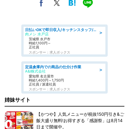
日払いOKで即日収入/キッチンスタッフ/「原付免許必須」デリバリー業務など、自己成長可能な幅広い仕事に挑戦!髪型自由&ピアス・ネイルOK/茨城県/水戸市
＞
肉メシ 水戸店
茨城県 水戸市
時給1,100円～
正社員
スポンサー：求人ボックス
定温倉庫内での商品の仕分け作業
＞
A&I株式会社
愛知県 名古屋市
時給1,400円～1,750円
正社員 / 派遣社員
スポンサー：求人ボックス
姉妹サイト
【かつや】人気メニューが税抜150円引き&ご
飯大盛り無料!お得すぎる「感謝祭」は8月14
日まで開催中。