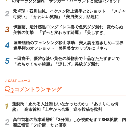
のオーラダダ漏れ サッカー・ハーランドと最強2ショット
元卓球・石川佳純、イケメン陸上選手と2ショット 「メチャ
可愛い」「かわいい笑顔」「美男美女」話題に
伊藤蘭、透け感黒ロングドレス姿で色気ダダ漏れ...変わらぬ
美貌の衝撃 「ずっと変わらず綺麗」「美しすぎ」
国際結婚のフェンシング松山恭助、美人妻を抱きしめ...世界
選手権のオフショット 美男美女カップルにドキっ
三田寛子、優雅な淡い黄色の着物姿で上品なたたずまいで
「めちゃくちゃ綺麗」「涼しげ」美貌ダダ漏れ
J-CAST ニュース
コメントランキング
蓮舫氏「止める人は誰もいなかったのか」「あまりにも愕
然」 高市首相「上空から合掌」巡る投稿を批判
高市首相の熊本避難所「3分間」しか視察せず？SNS拡散 内
閣広報官「51分間」だと否定