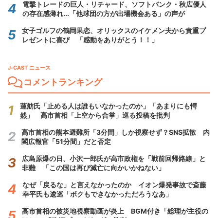
電撃トレードの巨人・リチャード、ソフトバンク・秋広優人
の存在感薄れ...「他球団の方が出場機会ある」の声が
女子ゴルフの鶴岡果恋、オリックスのイケメン夫から貴重プ
レゼントに喜び 「感動をありがとう！！」
J-CAST ニュース
コメントランキング
蓮舫氏「止める人は誰もいなかったのか」「あまりにも愕
然」 高市首相「上空から合掌」巡る投稿を批判
高市首相の熊本避難所「3分間」しか視察せず？SNS拡散 内
閣広報官「51分間」だと否定
広島原爆の日、小沢一郎氏が高市政権を「戦前回帰路線」と
非難 「この国は再び滅亡に向かいかねない」
なぜ「戻るな」と言えなかったのか イオン爆発事故で斎藤
幸平氏も逡巡「ボクもできなかっただろうなあ」
高市首相の被災地視察動画が炎上 BGM付き「総理が主役の