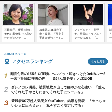
三田寛子、優雅な淡い
加藤茶の45歳年下
フィギュア・中井亜
制
黄色の着物姿で上品な
妻・綾菜、「美文字」
美、華麗にトリプルア
う
たたずまいで ...
手書き勉強ノート...
クセル決める 「...
一
J-CAST ニュース
アクセスランキング
もっと見る
顔面付近の155キロ直球にヘルメット叩きつけたDeNAルーキ
ー宮下朝陽に擁護の声 「負けん気必要」と球団OB
ダレノガレ明美、被災地炊き出しで細やかな心遣い...「並ん
でくれた子やとりにきてくれた子にシールを」
登録者60万超人気美女YouTuber、結婚を発表 「めっちゃ
いい人に出会えた」「私今すごく安定してる」