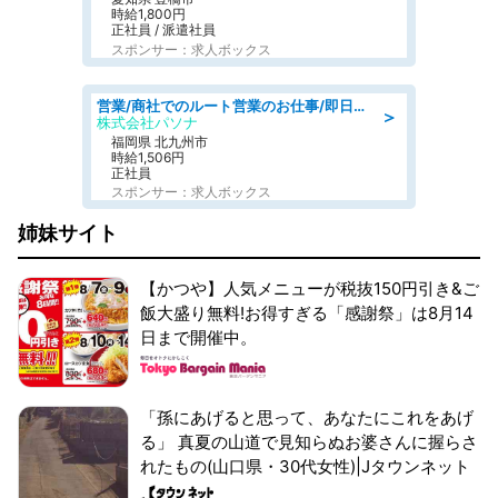
時給1,800円
正社員 / 派遣社員
スポンサー：求人ボックス
営業/商社でのルート営業のお仕事/即日勤務可/車通勤可/営業
＞
株式会社パソナ
福岡県 北九州市
時給1,506円
正社員
スポンサー：求人ボックス
姉妹サイト
【かつや】人気メニューが税抜150円引き&ご
飯大盛り無料!お得すぎる「感謝祭」は8月14
日まで開催中。
「孫にあげると思って、あなたにこれをあげ
る」 真夏の山道で見知らぬお婆さんに握らさ
れたもの(山口県・30代女性)|Jタウンネット