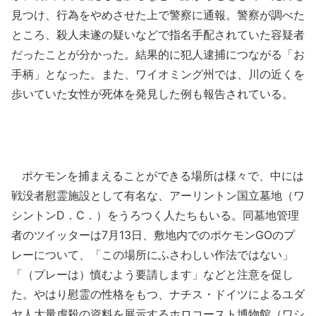
見つけ、行為をやめさせた上で警察に通報。警察が調べた
ところ、殺人未遂の疑いなどで指名手配されていた容疑者
だったことが分かった。結果的に犯人逮捕につながる「お
手柄」となった。また、ワイオミング州では、川の近くを
歩いていた女性が死体を発見した例も報告されている。
ポケモンを捕まえることができる場所は様々で、中には
戦没者慰霊施設として有名な、アーリントン国立墓地（ワ
シントンD．C．）をうろつく人たちもいる。同墓地管理
者のツイッターは7月13日、敷地内でのポケモンGOのプ
レーについて、「この場所にふさわしい作法ではない」
「（プレーは）慎むよう要請します」などと注意を促し
た。やはり慰霊の性格をもつ、ナチス・ドイツによるユダ
ヤ人大量虐殺の資料を展示するホロコースト博物館（ワシ