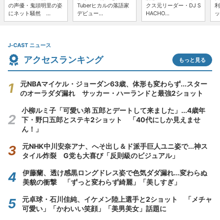
の声優・鬼頭明里の姿
Tuberヒカルの落語家
クス元リーダー・DJ S
利
にネット騒然 ...
デビュー...
HACHO...
ッ
J-CAST ニュース
アクセスランキング
もっと見る
元NBAマイケル・ジョーダン63歳、体形も変わらず...スター
のオーラダダ漏れ サッカー・ハーランドと最強2ショット
小柳ルミ子「可愛い弟 五郎とデートして来ました」...4歳年
下・野口五郎とステキ2ショット 「40代にしか見えませ
ん！」
元NHK中川安奈アナ、へそ出し＆ド派手巨人ユニ姿で...神ス
タイル炸裂 G党も大喜び「反則級のビジュアル」
伊藤蘭、透け感黒ロングドレス姿で色気ダダ漏れ...変わらぬ
美貌の衝撃 「ずっと変わらず綺麗」「美しすぎ」
元卓球・石川佳純、イケメン陸上選手と2ショット 「メチャ
可愛い」「かわいい笑顔」「美男美女」話題に