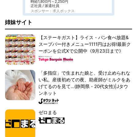
時給1,800円～2,250円
正社員 / 派遣社員
スポンサー：求人ボックス
姉妹サイト
【ステーキガスト】ライス・パン食べ放題&
スープバー付きメニュー1111円はお得!最新ク
ーポンを公式Xで公開中《9月23日まで》
「多指症」で生まれた娘と、受け止められな
い私。産後初めての夜、助産師がミルクをあ
げてるのを見て...(静岡県・20代女性)|Jタウ
ンネット
ゼロまる