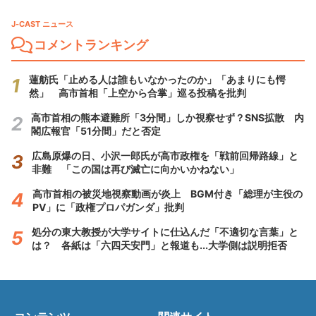
J-CAST ニュース
コメントランキング
蓮舫氏「止める人は誰もいなかったのか」「あまりにも愕
然」 高市首相「上空から合掌」巡る投稿を批判
高市首相の熊本避難所「3分間」しか視察せず？SNS拡散 内
閣広報官「51分間」だと否定
広島原爆の日、小沢一郎氏が高市政権を「戦前回帰路線」と
非難 「この国は再び滅亡に向かいかねない」
高市首相の被災地視察動画が炎上 BGM付き「総理が主役の
PV」に「政権プロパガンダ」批判
処分の東大教授が大学サイトに仕込んだ「不適切な言葉」と
は？ 各紙は「六四天安門」と報道も...大学側は説明拒否