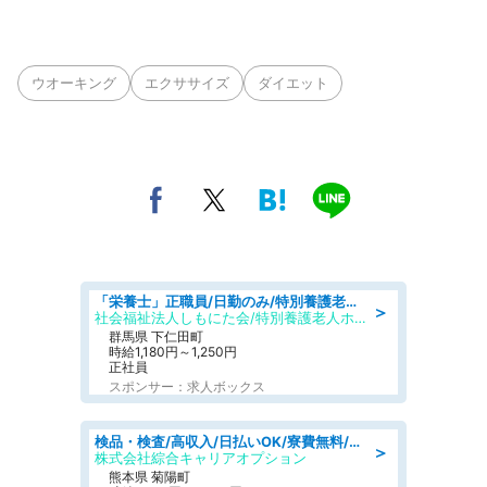
ウオーキング
エクササイズ
ダイエット
「栄養士」正職員/日勤のみ/特別養護老人ホーム
＞
社会福祉法人しもにた会/特別養護老人ホーム かぶらの里
群馬県 下仁田町
時給1,180円～1,250円
正社員
スポンサー：求人ボックス
検品・検査/高収入/日払いOK/寮費無料/日勤/20・30・40代活躍中
＞
株式会社綜合キャリアオプション
熊本県 菊陽町