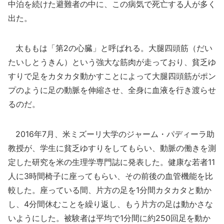
中泊を続けた避難者の中に、この病気で死亡する人が多く
出た。
太ももは「第2の心臓」と呼ばれる。大腿四頭筋（だい
たいしとうきん）という強大な筋肉が走っており、貧乏ゆ
すりで足をカタカタ動かすことによって大腿四頭筋がポン
プのように足の動脈を伸縮させ、全身に血液を行き渡らせ
るのだ。
2016年7月、米ミズーリ大学のジャーム・パディーラ助
教授が、学生に貧乏ゆすりをしてもらい、動脈の働きを測
定した研究を米の生理学専門誌に発表した。健康な若者11
人に3時間椅子に座ってもらい、その前後の血管機能を比
較した。座っている間、片方の足を1分間カタカタと動か
し、4分間休むことを繰り返し、もう片方の足は動かさな
いようにした。被験者は平均で1分間に約250回足を動か