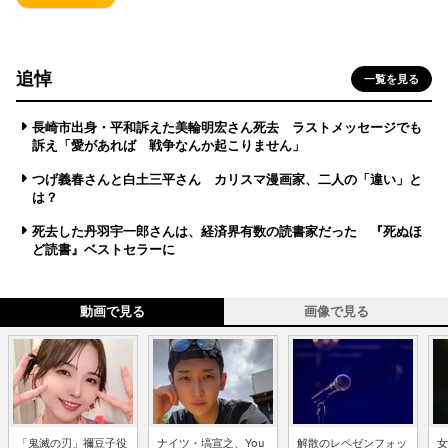
追悼
一覧を見る
長崎市出身・平和訴えた美輪明宏さん死去 ラストメッセージでも
訴え「愛があれば 戦争なんか起こりません」
つげ義春さんと白土三平さん カリスマ漫画家、二人の「違い」と
は？
死去した丹羽宇一郎さんは、経済界有数の読書家だった 『死ぬほ
ど読書』ベストセラーに
動画で見る
画像で見る
「鬼滅の刃」禰豆子役
ナイツ・塙宣之、You
解散のレペゼンフォッ
女