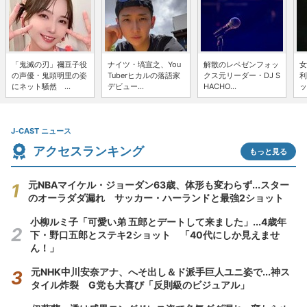
「鬼滅の刃」禰豆子役
ナイツ・塙宣之、You
解散のレペゼンフォッ
女
の声優・鬼頭明里の姿
Tuberヒカルの落語家
クス元リーダー・DJ S
利
にネット騒然 ...
デビュー...
HACHO...
ッ
J-CAST ニュース
アクセスランキング
もっと見る
元NBAマイケル・ジョーダン63歳、体形も変わらず...スター
のオーラダダ漏れ サッカー・ハーランドと最強2ショット
小柳ルミ子「可愛い弟 五郎とデートして来ました」...4歳年
下・野口五郎とステキ2ショット 「40代にしか見えませ
ん！」
元NHK中川安奈アナ、へそ出し＆ド派手巨人ユニ姿で...神ス
タイル炸裂 G党も大喜び「反則級のビジュアル」