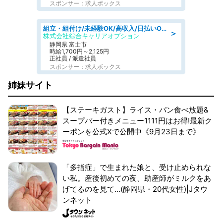
スポンサー：求人ボックス
組立・組付け/未経験OK/高収入/日払いOK/寮費無料/交替制
＞
株式会社綜合キャリアオプション
静岡県 富士市
時給1,700円～2,125円
正社員 / 派遣社員
スポンサー：求人ボックス
姉妹サイト
【ステーキガスト】ライス・パン食べ放題&
スープバー付きメニュー1111円はお得!最新ク
ーポンを公式Xで公開中《9月23日まで》
「多指症」で生まれた娘と、受け止められな
い私。産後初めての夜、助産師がミルクをあ
げてるのを見て...(静岡県・20代女性)|Jタウ
ンネット