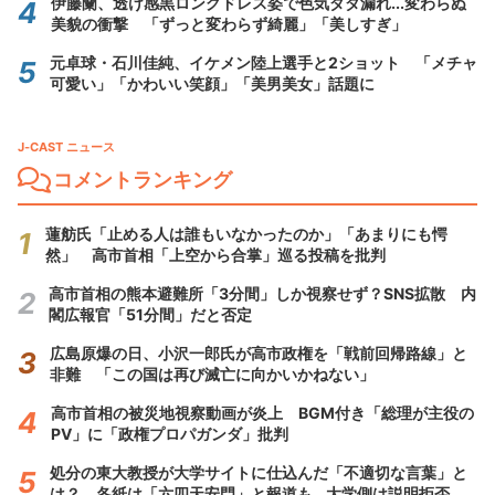
伊藤蘭、透け感黒ロングドレス姿で色気ダダ漏れ...変わらぬ
美貌の衝撃 「ずっと変わらず綺麗」「美しすぎ」
元卓球・石川佳純、イケメン陸上選手と2ショット 「メチャ
可愛い」「かわいい笑顔」「美男美女」話題に
J-CAST ニュース
コメントランキング
蓮舫氏「止める人は誰もいなかったのか」「あまりにも愕
然」 高市首相「上空から合掌」巡る投稿を批判
高市首相の熊本避難所「3分間」しか視察せず？SNS拡散 内
閣広報官「51分間」だと否定
広島原爆の日、小沢一郎氏が高市政権を「戦前回帰路線」と
非難 「この国は再び滅亡に向かいかねない」
高市首相の被災地視察動画が炎上 BGM付き「総理が主役の
PV」に「政権プロパガンダ」批判
処分の東大教授が大学サイトに仕込んだ「不適切な言葉」と
は？ 各紙は「六四天安門」と報道も...大学側は説明拒否