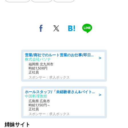
営業/商社でのルート営業のお仕事/即日勤務可/車通勤可/営業
＞
株式会社パソナ
福岡県 北九州市
時給1,506円
正社員
スポンサー：求人ボックス
ホールスタッフ/「未経験者さん&バイトデビューも大歓迎」残業ほぼなし×1日3時間〜勤務OK!フォロー体制も充実/広島県/広島市南区
＞
中国料理敦煌
広島県 広島市
時給1,150円～
正社員
スポンサー：求人ボックス
姉妹サイト