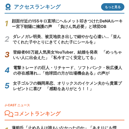
アクセスランキング
もっと見る
顔面付近の155キロ直球にヘルメット叩きつけたDeNAルーキ
ー宮下朝陽に擁護の声 「負けん気必要」と球団OB
ダレノガレ明美、被災地炊き出しで細やかな心遣い...「並ん
でくれた子やとりにきてくれた子にシールを」
登録者60万超人気美女YouTuber、結婚を発表 「めっちゃ
いい人に出会えた」「私今すごく安定してる」
電撃トレードの巨人・リチャード、ソフトバンク・秋広優人
の存在感薄れ...「他球団の方が出場機会ある」の声が
女子ゴルフの鶴岡果恋、オリックスのイケメン夫から貴重プ
レゼントに喜び 「感動をありがとう！！」
J-CAST ニュース
コメントランキング
蓮舫氏「止める人は誰もいなかったのか」「あまりにも愕