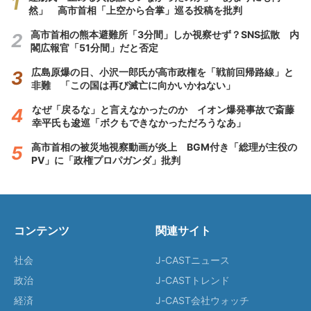
然」 高市首相「上空から合掌」巡る投稿を批判
高市首相の熊本避難所「3分間」しか視察せず？SNS拡散 内
閣広報官「51分間」だと否定
広島原爆の日、小沢一郎氏が高市政権を「戦前回帰路線」と
非難 「この国は再び滅亡に向かいかねない」
なぜ「戻るな」と言えなかったのか イオン爆発事故で斎藤
幸平氏も逡巡「ボクもできなかっただろうなあ」
高市首相の被災地視察動画が炎上 BGM付き「総理が主役の
PV」に「政権プロパガンダ」批判
コンテンツ
関連サイト
社会
J-CASTニュース
政治
J-CASTトレンド
経済
J-CAST会社ウォッチ