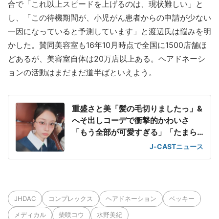
合で「これ以上スピードを上げるのは、現状難しい」と
し、「この待機期間が、小児がん患者からの申請が少ない
一因になっていると予測しています」と渡辺氏は悩みを明
かした。賛同美容室も16年10月時点で全国に1500店舗ほ
どあるが、美容室自体は20万店以上ある。ヘアドネーシ
ョンの活動はまだまだ道半ばといえよう。
重盛さと美「髪の毛切りましたっ」&
へそ出しコーデで衝撃的かわいさ
「もう全部が可愛すぎる」「たまら
ん」
J-CASTニュース
JHDAC
コンプレックス
ヘアドネーション
ベッキー
メディカル
柴咲コウ
水野美紀