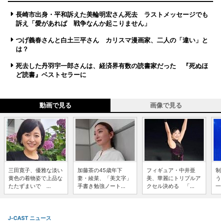
長崎市出身・平和訴えた美輪明宏さん死去 ラストメッセージでも
訴え「愛があれば 戦争なんか起こりません」
つげ義春さんと白土三平さん カリスマ漫画家、二人の「違い」と
は？
死去した丹羽宇一郎さんは、経済界有数の読書家だった 『死ぬほ
ど読書』ベストセラーに
動画で見る
画像で見る
三田寛子、優雅な淡い
加藤茶の45歳年下
フィギュア・中井亜
制
黄色の着物姿で上品な
妻・綾菜、「美文字」
美、華麗にトリプルア
う
たたずまいで ...
手書き勉強ノート...
クセル決める 「...
一
J-CAST ニュース