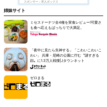
スポンサー：求人ボックス
姉妹サイト
ミセスドーナツ全4種を実食レビュー!可愛さ
も食べ応えもばっちりで大満足。
「夜中に見たら失神する」「こわいこわいこ
わい」 兵庫・尼崎の公園に佇む〝謎すぎる
顔〟に1.3万人戦慄|Jタウンネット
ゼロまる