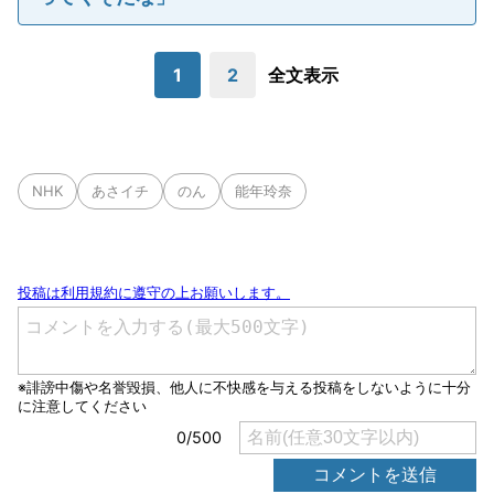
1
2
全文表示
NHK
あさイチ
のん
能年玲奈