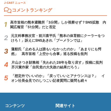
J-CAST ニュース
コメントランキング
高市首相の熊本避難所「3分間」しか視察せず？SNS拡散 内
閣広報官「51分間」だと否定
元文科事務次官・前川喜平氏「熊本の体育館にクーラーをつ
けろ！」訴えにSNSあきれ「ブーメランでは」
蓮舫氏「止める人は誰もいなかったのか」「あまりにも愕
然」 高市首相「上空から合掌」巡る投稿を批判
片山さつき財務相「失われた28年を取り戻す」投稿に批判
芥川賞作家「自民党の大失政の結果だろう」
「想定外でいいのか」「戻っていいとアナウンスは？」 イ
オン社長会見でのしつこい記者質問に疑問も続々
コンテンツ
関連サイト