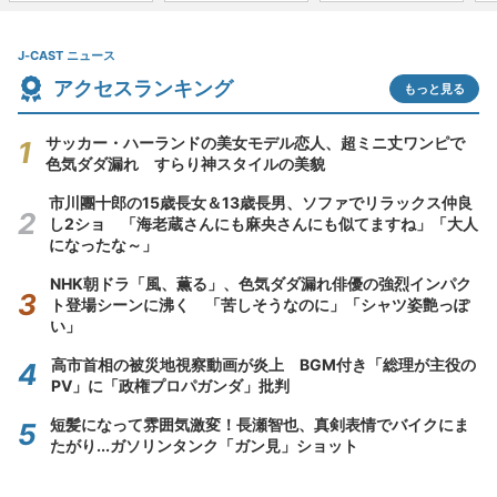
J-CAST ニュース
アクセスランキング
もっと見る
サッカー・ハーランドの美女モデル恋人、超ミニ丈ワンピで
色気ダダ漏れ すらり神スタイルの美貌
市川團十郎の15歳長女＆13歳長男、ソファでリラックス仲良
し2ショ 「海老蔵さんにも麻央さんにも似てますね」「大人
になったな～」
NHK朝ドラ「風、薫る」、色気ダダ漏れ俳優の強烈インパク
ト登場シーンに沸く 「苦しそうなのに」「シャツ姿艶っぽ
い」
高市首相の被災地視察動画が炎上 BGM付き「総理が主役の
PV」に「政権プロパガンダ」批判
短髪になって雰囲気激変！長瀬智也、真剣表情でバイクにま
たがり...ガソリンタンク「ガン見」ショット