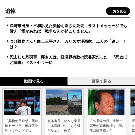
追悼
一覧を見る
長崎市出身・平和訴えた美輪明宏さん死去 ラストメッセージでも
訴え「愛があれば 戦争なんか起こりません」
つげ義春さんと白土三平さん カリスマ漫画家、二人の「違い」と
は？
死去した丹羽宇一郎さんは、経済界有数の読書家だった 『死ぬほ
ど読書』ベストセラーに
動画で見る
画像で見る
「異物使用疑惑」元韓
熊本市長、相次ぐ余震
広島原爆の日、小沢一
張
国セーブ王、出場停止
に本音ぽつり「もう嫌
郎氏が高市政権を「戦
ォ
明けマウンドで...
だなぁ」 被災...
前回帰路線」と...
気