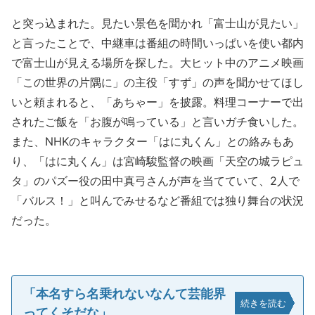
と突っ込まれた。見たい景色を聞かれ「富士山が見たい」
と言ったことで、中継車は番組の時間いっぱいを使い都内
で富士山が見える場所を探した。大ヒット中のアニメ映画
「この世界の片隅に」の主役「すず」の声を聞かせてほし
いと頼まれると、「あちゃー」を披露。料理コーナーで出
されたご飯を「お腹が鳴っている」と言いガチ食いした。
また、NHKのキャラクター「はに丸くん」との絡みもあ
り、「はに丸くん」は宮崎駿監督の映画「天空の城ラピュ
タ」のパズー役の田中真弓さんが声を当てていて、2人で
「バルス！」と叫んでみせるなど番組では独り舞台の状況
だった。
「本名すら名乗れないなんて芸能界
続きを読む
ってくそだな」