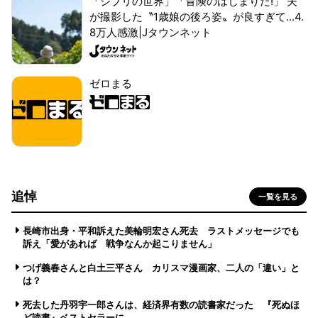
「ジブリの世界」「冒険のはじまりだ!」 夫
が撮影した〝1歳娘の後ろ姿〟が良すぎて...4.
8万人感激|Jタウンネット
ゼロまる
追悼
一覧を見る
長崎市出身・平和訴えた美輪明宏さん死去 ラストメッセージでも
訴え「愛があれば 戦争なんか起こりません」
つげ義春さんと白土三平さん カリスマ漫画家、二人の「違い」と
は？
死去した丹羽宇一郎さんは、経済界有数の読書家だった 『死ぬほ
ど読書』ベストセラーに