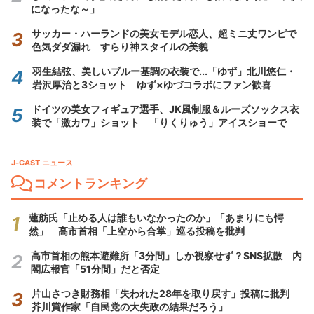
になったな～」
サッカー・ハーランドの美女モデル恋人、超ミニ丈ワンピで
色気ダダ漏れ すらり神スタイルの美貌
羽生結弦、美しいブルー基調の衣装で...「ゆず」北川悠仁・
岩沢厚治と3ショット ゆず×ゆづコラボにファン歓喜
ドイツの美女フィギュア選手、JK風制服＆ルーズソックス衣
装で「激カワ」ショット 「りくりゅう」アイスショーで
J-CAST ニュース
コメントランキング
蓮舫氏「止める人は誰もいなかったのか」「あまりにも愕
然」 高市首相「上空から合掌」巡る投稿を批判
高市首相の熊本避難所「3分間」しか視察せず？SNS拡散 内
閣広報官「51分間」だと否定
片山さつき財務相「失われた28年を取り戻す」投稿に批判
芥川賞作家「自民党の大失政の結果だろう」