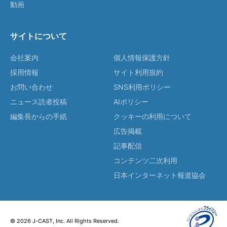
動画
サイトについて
会社案内
個人情報保護方針
採用情報
サイト利用規約
お問い合わせ
SNS利用ポリシー
ニュース読者投稿
AIポリシー
編集長からの手紙
クッキーの利用について
広告掲載
記事配信
コンテンツ二次利用
日本インターネット報道協会
© 2026 J-CAST, Inc. All Rights Reserved.