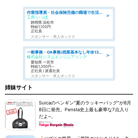
作業指導員・社会保険完備の職場で生活支援員
＞
工房 いっぽ
静岡県 浜松市
時給1,100円
正社員
スポンサー：求人ボックス
一般事務・OA事務/残業基本なし年休130日社保完備の一般・調達事務
＞
株式会社シスムエンジニアリング
愛知県 一宮市
時給1,350円～
正社員 / 派遣社員
スポンサー：求人ボックス
姉妹サイト
Suicaのペンギン"夏のラッキーバッグ"が8月
8日に発売。Pensta史上最も豪華な7点入り
だよ~。