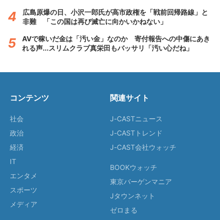
広島原爆の日、小沢一郎氏が高市政権を「戦前回帰路線」と
非難 「この国は再び滅亡に向かいかねない」
AVで稼いだ金は「汚い金」なのか 寄付報告への中傷にあき
れる声...スリムクラブ真栄田もバッサリ「汚い心だね」
コンテンツ
関連サイト
社会
J-CASTニュース
政治
J-CASTトレンド
経済
J-CAST会社ウォッチ
IT
BOOKウォッチ
エンタメ
東京バーゲンマニア
スポーツ
Jタウンネット
メディア
ゼロまる