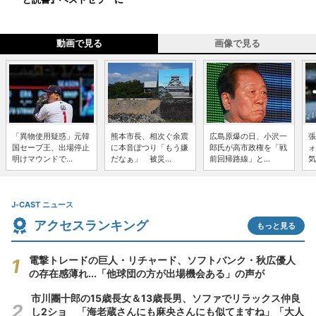
動画で見る
画像で見る
「異物使用疑惑」元韓
熊本市長、相次ぐ余震
広島原爆の日、小沢一
張
国セーブ王、出場停止
に本音ぽつり「もう嫌
郎氏が高市政権を「戦
ォ
明けマウンドで...
だなぁ」 被災...
前回帰路線」と...
気
J-CAST ニュース
アクセスランキング
もっと見る
電撃トレードの巨人・リチャード、ソフトバンク・秋広優人
の存在感薄れ...「他球団の方が出場機会ある」の声が
市川團十郎の15歳長女＆13歳長男、ソファでリラックス仲良
し2ショ 「海老蔵さんにも麻央さんにも似てますね」「大人