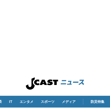
済
IT
エンタメ
スポーツ
メディア
防災特集