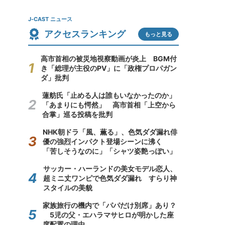
J-CAST ニュース
アクセスランキング
もっと見る
高市首相の被災地視察動画が炎上 BGM付
き「総理が主役のPV」に「政権プロパガン
ダ」批判
蓮舫氏「止める人は誰もいなかったのか」
「あまりにも愕然」 高市首相「上空から
合掌」巡る投稿を批判
NHK朝ドラ「風、薫る」、色気ダダ漏れ俳
優の強烈インパクト登場シーンに沸く
「苦しそうなのに」「シャツ姿艶っぽい」
サッカー・ハーランドの美女モデル恋人、
超ミニ丈ワンピで色気ダダ漏れ すらり神
スタイルの美貌
家族旅行の機内で「パパだけ別席」あり？
5児の父・エハラマサヒロが明かした座
席配置の理由