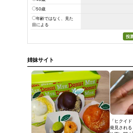
50歳
年齢ではなく、見た
目による
投
姉妹サイト
「ヒクイド
発見される 