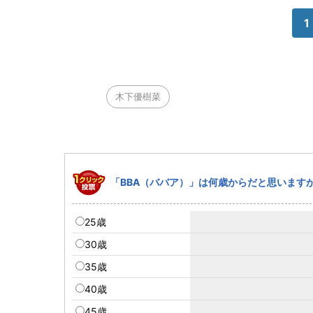
1
木下優樹菜
「BBA（ババア）」は何歳からだと思います
25歳
30歳
35歳
40歳
45歳