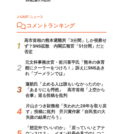
J-CAST ニュース
コメントランキング
高市首相の熊本避難所「3分間」しか視察せ
ず？SNS拡散 内閣広報官「51分間」だと
否定
元文科事務次官・前川喜平氏「熊本の体育
館にクーラーをつけろ！」訴えにSNSあき
れ「ブーメランでは」
蓮舫氏「止める人は誰もいなかったのか」
「あまりにも愕然」 高市首相「上空から
合掌」巡る投稿を批判
片山さつき財務相「失われた28年を取り戻
す」投稿に批判 芥川賞作家「自民党の大
失政の結果だろう」
「想定外でいいのか」「戻っていいとアナ
ウンスは？」 イオン社長会見でのしつこ