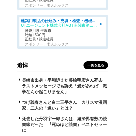
スポンサー：求人ボックス
建築用製品の仕込み・充填・検査・機械操作/寮完備/日払い/工場・製造
＞
UTエージェント株式会社AGT南関東第二CU
神奈川県 平塚市
時給1,500円
正社員 / 派遣社員
スポンサー：求人ボックス
追悼
一覧を見る
長崎市出身・平和訴えた美輪明宏さん死去
ラストメッセージでも訴え「愛があれば 戦
争なんか起こりません」
つげ義春さんと白土三平さん カリスマ漫画
家、二人の「違い」とは？
死去した丹羽宇一郎さんは、経済界有数の読
書家だった 『死ぬほど読書』ベストセラー
に