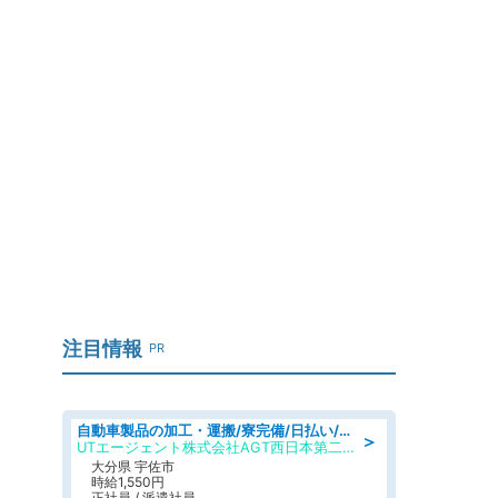
注目情報
PR
自動車製品の加工・運搬/寮完備/日払い/工場・製造
＞
UTエージェント株式会社AGT西日本第二CU
大分県 宇佐市
時給1,550円
正社員 / 派遣社員