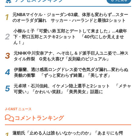
元NBAマイケル・ジョーダン63歳、体形も変わらず...スター
のオーラダダ漏れ サッカー・ハーランドと最強2ショット
小柳ルミ子「可愛い弟 五郎とデートして来ました」...4歳年
下・野口五郎とステキ2ショット 「40代にしか見えませ
ん！」
元NHK中川安奈アナ、へそ出し＆ド派手巨人ユニ姿で...神ス
タイル炸裂 G党も大喜び「反則級のビジュアル」
伊藤蘭、透け感黒ロングドレス姿で色気ダダ漏れ...変わらぬ
美貌の衝撃 「ずっと変わらず綺麗」「美しすぎ」
元卓球・石川佳純、イケメン陸上選手と2ショット 「メチャ
可愛い」「かわいい笑顔」「美男美女」話題に
J-CAST ニュース
コメントランキング
蓮舫氏「止める人は誰もいなかったのか」「あまりにも愕