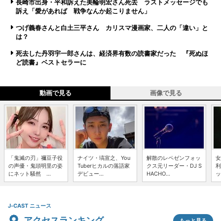
長崎市出身・平和訴えた美輪明宏さん死去 ラストメッセージでも
訴え「愛があれば 戦争なんか起こりません」
つげ義春さんと白土三平さん カリスマ漫画家、二人の「違い」と
は？
死去した丹羽宇一郎さんは、経済界有数の読書家だった 『死ぬほ
ど読書』ベストセラーに
動画で見る
画像で見る
「鬼滅の刃」禰豆子役
ナイツ・塙宣之、You
解散のレペゼンフォッ
女
の声優・鬼頭明里の姿
Tuberヒカルの落語家
クス元リーダー・DJ S
利
にネット騒然 ...
デビュー...
HACHO...
ッ
J-CAST ニュース
アクセスランキング
もっと見る