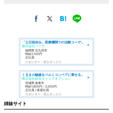
「土日祝休み」医療機関での治験コーディネーターのお仕事/看護師
＞
株式会社パソナ
福岡県 北九州市
時給2,100円
正社員
スポンサー：求人ボックス
くるまの触媒をベルトコンベアに乗せる作業/好条件
＞
株式会社綜合キャリアオプション
茨城県 坂東市
時給1,600円～2,000円
正社員 / 派遣社員
スポンサー：求人ボックス
姉妹サイト