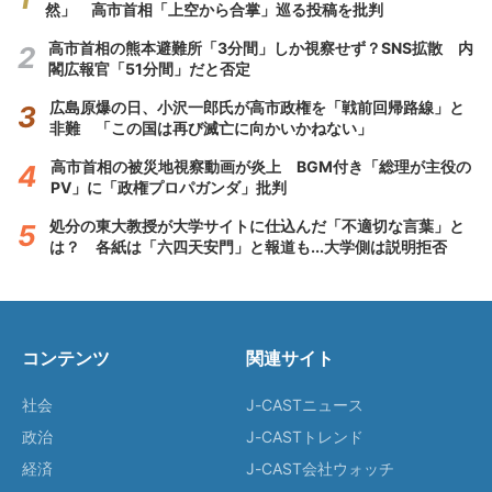
然」 高市首相「上空から合掌」巡る投稿を批判
高市首相の熊本避難所「3分間」しか視察せず？SNS拡散 内
閣広報官「51分間」だと否定
広島原爆の日、小沢一郎氏が高市政権を「戦前回帰路線」と
非難 「この国は再び滅亡に向かいかねない」
高市首相の被災地視察動画が炎上 BGM付き「総理が主役の
PV」に「政権プロパガンダ」批判
処分の東大教授が大学サイトに仕込んだ「不適切な言葉」と
は？ 各紙は「六四天安門」と報道も...大学側は説明拒否
コンテンツ
関連サイト
社会
J-CASTニュース
政治
J-CASTトレンド
経済
J-CAST会社ウォッチ