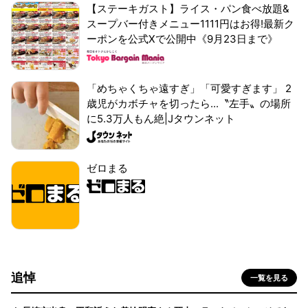
【ステーキガスト】ライス・パン食べ放題&
スープバー付きメニュー1111円はお得!最新ク
ーポンを公式Xで公開中《9月23日まで》
「めちゃくちゃ遠すぎ」「可愛すぎます」 2
歳児がカボチャを切ったら...〝左手〟の場所
に5.3万人もん絶|Jタウンネット
ゼロまる
追悼
一覧を見る