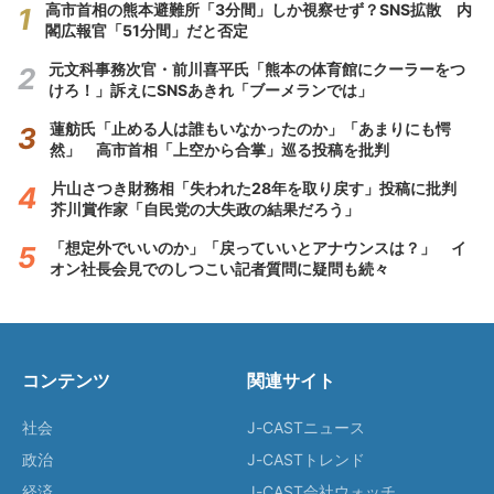
高市首相の熊本避難所「3分間」しか視察せず？SNS拡散 内
閣広報官「51分間」だと否定
元文科事務次官・前川喜平氏「熊本の体育館にクーラーをつ
けろ！」訴えにSNSあきれ「ブーメランでは」
蓮舫氏「止める人は誰もいなかったのか」「あまりにも愕
然」 高市首相「上空から合掌」巡る投稿を批判
片山さつき財務相「失われた28年を取り戻す」投稿に批判
芥川賞作家「自民党の大失政の結果だろう」
「想定外でいいのか」「戻っていいとアナウンスは？」 イ
オン社長会見でのしつこい記者質問に疑問も続々
コンテンツ
関連サイト
社会
J-CASTニュース
政治
J-CASTトレンド
経済
J-CAST会社ウォッチ