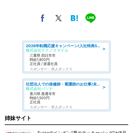
2026年転職応援キャンペーン!入社特典58万円/デンソーで働こう!自動車工場で小型部品の検査業務 denso aichi
＞
株式会社テクノスマイル
三重県 四日市市
時給1,800円
正社員 / 派遣社員
スポンサー：求人ボックス
社団法人での保健師・看護師のお仕事/未経験OK/要資格:普通免許、保健師、正看護師
＞
株式会社パソナ
香川県 善通寺市
時給1,500円
正社員
スポンサー：求人ボックス
姉妹サイト
Suicaのペンギン"夏のラッキーバッグ"が8月