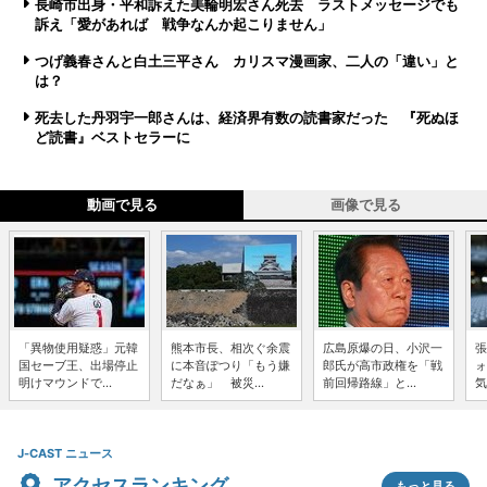
長崎市出身・平和訴えた美輪明宏さん死去 ラストメッセージでも
訴え「愛があれば 戦争なんか起こりません」
つげ義春さんと白土三平さん カリスマ漫画家、二人の「違い」と
は？
死去した丹羽宇一郎さんは、経済界有数の読書家だった 『死ぬほ
ど読書』ベストセラーに
動画で見る
画像で見る
「異物使用疑惑」元韓
熊本市長、相次ぐ余震
広島原爆の日、小沢一
張
国セーブ王、出場停止
に本音ぽつり「もう嫌
郎氏が高市政権を「戦
ォ
明けマウンドで...
だなぁ」 被災...
前回帰路線」と...
気
J-CAST ニュース
アクセスランキング
もっと見る