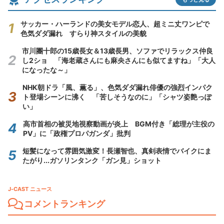
サッカー・ハーランドの美女モデル恋人、超ミニ丈ワンピで
色気ダダ漏れ すらり神スタイルの美貌
市川團十郎の15歳長女＆13歳長男、ソファでリラックス仲良
し2ショ 「海老蔵さんにも麻央さんにも似てますね」「大人
になったな～」
NHK朝ドラ「風、薫る」、色気ダダ漏れ俳優の強烈インパク
ト登場シーンに沸く 「苦しそうなのに」「シャツ姿艶っぽ
い」
高市首相の被災地視察動画が炎上 BGM付き「総理が主役の
PV」に「政権プロパガンダ」批判
短髪になって雰囲気激変！長瀬智也、真剣表情でバイクにま
たがり...ガソリンタンク「ガン見」ショット
J-CAST ニュース
コメントランキング